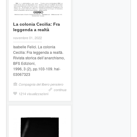
La colonia Cecilia: Fra
leggenda a realtà
novembre 01, 2022
Isabelle Felici. La colonia
Cecilia: Fra leggenda a realtà.
Rivista storica dell’anarchismo,
BFS Edizioni,
1996, 3 (2), pp.103-109. hal-
03067323
Compagnia del libero pensiero
continua
1214 visualizzazioni