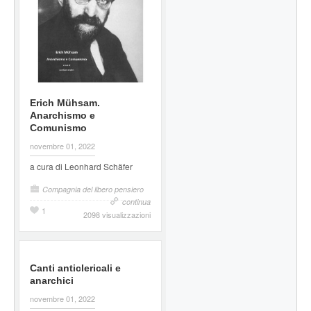
Erich Mühsam.
Anarchismo e
Comunismo
novembre 01, 2022
a cura di Leonhard Schäfer
Compagnia del libero pensiero
continua
1
2098 visualizzazioni
Canti anticlericali e
anarchici
novembre 01, 2022