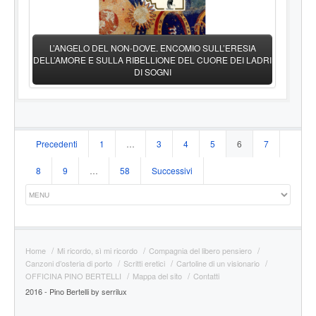
L’ANGELO DEL NON-DOVE. ENCOMIO SULL’ERESIA
DELL’AMORE E SULLA RIBELLIONE DEL CUORE DEI LADRI
DI SOGNI
Navigazione
Precedenti
1
…
3
4
5
6
7
articoli
8
9
…
58
Successivi
Home
Mi ricordo, sì mi ricordo
Compagnia del libero pensiero
Canzoni d’osteria di porto
Scritti eretici
Cartoline di un visionario
OFFICINA PINO BERTELLI
Mappa del sito
Contatti
2016 - Pino Bertelli by serrilux