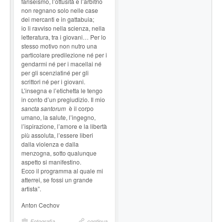
fariseismo, l’ottusità e l’arbitrio
non regnano solo nelle case
dei mercanti e in gattabuia;
io li ravviso nella scienza, nella
letteratura, tra i giovani… Per lo
stesso motivo non nutro una
particolare predilezione né per i
gendarmi né per i macellai né
per gli scenziatiné per gli
scrittori né per i giovani.
L’insegna e l’etichetta le tengo
in conto d’un pregiudizio. Il mio
sancta santorum
è il corpo
umano, la salute, l’ingegno,
l’ispirazione, l’amore e la libertà
più assoluta, l’essere liberi
dalla violenza e dalla
menzogna, sotto qualunque
aspetto si manifestino.
Ecco il programma al quale mi
atterrei, se fossi un grande
artista”.
Anton Cechov
Fotografia
continua