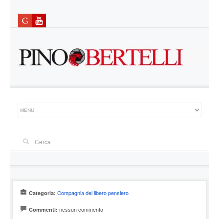
Compagnia del libero pensiero
Categoria:
nessun commento
Commenti: