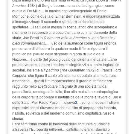
America
, 1984) di Sergio Leone… una storia di gangster, come
quella di De Mille… la musica esplicativa/geniale di Ennio
Morricone, come quella di Elmer Bernstein, è modellata/indirizzata
a immagazzinare il racconto e stimolare la ricezione dello
spettatore… i salti della messa in scena, attori che scompaiono e
ritornano in sequenze che poco c’entrano con l’andamento della
storia, Joe Pesci in
C’era una volta in America
o John Derek in
I
dieci comandamenti…
l’uso della
suspence
come figura retorica
per cercare di chiudere in qualche modo il film e riportare il
pubblico nel plauso delle stigmate in gloria di Dio o della
Nazione… è parte del gioco giocato del cinema mercatale… che
porta a versare sempre i medesimi singhiozzi o a lenire ingiustizie
secolari. Insieme a
Il padrino
(
The Godfather
, 1972) di Francis Ford
Coppola, che figura il canto più alto mai deputato alla mafia italo-
americana… questi film rappresentano il grado di raffinatezza
raggiunto nello
spettacolare integrato
di una società fluida,
parassitaria, omologata in tutto, fino alla mutazione antropologica
della corporalità popolare o metafisica della morte a favore di Dio e
dello Stato, Pier Paolo Pasolini, diceva
2
… sono i medesimi stilemi
espressivi che si ritrovano anche nei film di propaganda fascista,
nazista, sovietica o del moderno comunismo capitalista russo e
cinese.
L’antisemitismo contro le tradizioni delle comunità giudaiche
attraversa l’Europa da millenni… cattolici, luterani, islamici o