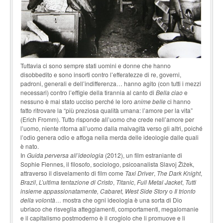
Tuttavia ci sono sempre stati uomini e donne che hanno
disobbedito e sono insorti contro l’efferatezze di re, governi,
padroni, generali e dell’indifferenza… hanno agito (con tutti i mezzi
necessari) contro l’effigie della tirannia al canto di
Bella ciao
e
nessuno è mai stato ucciso perché le loro
anime belle
ci hanno
fatto ritrovare la “più preziosa qualità umana: l’amore per la vita”
(Erich Fromm). Tutto risponde all’uomo che crede nell’amore per
l’uomo, niente ritorna all’uomo dalla malvagità verso gli altri, poiché
l’odio genera odio e affoga nella merda delle ideologie dalle quali
è nato.
In
Guida perversa all’ideologia
(2012), un film estraniante di
Sophie Fiennes, il filosofo, sociologo, psicoanalista Slavoj Žižek,
attraverso il disvelamento di film come
Taxi Driver
,
The Dark Knight
,
Brazil
,
L’ultima tentazione di Cristo
,
Titanic
,
Full Metal Jacket
,
Tutti
insieme appassionatamente, Cabaret, West Side Story
o
Il trionfo
della volontà
… mostra che ogni ideologia è una sorta di Dio
ubriaco che risveglia atteggiamenti, comportamenti, megalomanie
e il capitalismo postmoderno è il crogiolo che li promuove e li