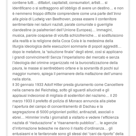
contiene tutti… dittatori, capitalisti, consumatori, artisti… si
identificano o si sottraggono all’obbligo di avere un destino… e non
è nemmeno troppo difficile comprendere come una parte dell’
Inno
alla gioia
di Ludwig van Beethoven, possa essere il contenitore
sentimentale nei raduni nazisti, parate comuniste o guerriglie
clandestine (e palafrenieri dell’Unione Europea)… immagini,
musica, parole cosparse di voluttà schizofreniche… si sostituiscono
alla realtà e la religione della Coca Cola è la medesima della
liturgia ideologica delle esecuzioni sommarie di popoli aggrediti…
dopo le metafore, la “soluzione finale” degli ebrei, così si applicano
i grandi convincimenti! Senza l’imperialismo del mercato e senza
l’ideologia del crimine organizzato né la burocratizzazione della
paura, le masse si sentirebbero orfane e la sovranità di pochi sul
maggior numero, spiega il permanere della mattazione dell’umano
nella storia.
Il 30 gennaio 1933 Adolf Hitler presta giuramento come Cancelliere
nella camera del Reichstag, sotto gli sguardi allucinati e gli
applausi indecorosi di migliaia di sostenitori del nazismo… il 20
marzo 1933 il prefetto di polizia di Monaco annuncia alla plebe
l’apertura del campo di concentramento di Dachau e la
segregazione di 5000 prigionieri politici, antinazisti, asociali o
ebrei… Himmler invita i giornalisti a visitarlo e vedere l’efficienza
nazista di “rieducazione” e “risanamento pubblico”… le agenzie
d’informazione tedesche ne danno il risalto d’ordinanza… gli
entusiasmi e le fanfaronate sono gli stessi dei “cani da riporto” della