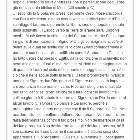
popolo, emergono dalla ghettizzazione e persecuzione degli ebrei
già nel racconto biblico di Mosè (XIII secolo a.C)
… secondo la Bibbia, nei pressi del monte Oreb, Mosè s’accorda
con Dio o viceversa, e dopo aver invocato le “dieci piaghe d’Egitto”,
sconfigge il faraone e permette la liberazione del popolo d’Israele
dalla schiavitù… l’Esodo verso la Terra di Israele sarà lungo tre
mesi… Mosè riceve la chiamata del Signore sul Monte Sinai, dopo
tre giorni di purificazione il Signore/ Dio gli consegna le
Tavole di
pietra
sulle quali ha scritto con la folgore i
Dieci comandamenti
e
parla per sua bocca agli israeliti: «Io sono il Signore, tuo Dio, che ti
ho fatto uscire dal paese d’Egitto, dalla condizione di schiavitù: non
avrai altri dei all’infuori di me. Non ti farai idolo né immagine alcuna
di quanto è lassù nel cielo né di quanto è quaggiù sulla terra, né di
ciò che è nelle acque sotto la terra (…) Non pronunzierai invano il
nome del Signore, tuo Dio, perché il Signore non lascerà impunito
chi pronunzia il suo nome invano. Ricordati del giorno di sabato
per santificarlo: sei giorni faticherai e farai ogni tuo lavoro; ma il
settimo giorno è il sabato in onore del Signore, tuo Dio: tu non farai
alcun lavoro (…) Onora tuo padre e tua madre, perché si
prolunghino i tuoi giorni nel paese che ti dà il Signore, tuo Dio. Non
uccidere. Non commettere adulterio. Non rubare. Non pronunziare
falsa testimonianza contro il tuo prossimo. Non desiderare la casa
del tuo prossimo. Non desiderare la moglie del tuo prossimo, né il
suo schiavo, né il suo bue, né il suo asino, né alcuna cosa che
appartenga al tuo prossimo». Questa è la versione più ossequiata