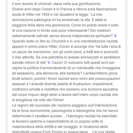
il loro dovere di criminali, stava nella sua glorificazione.
Diversi anni dopo Cioran è in Francia e ritorna sulla fascinazione
avuta di Hitler nel 1933 e nei
Quaderni
si legge: “La mia
ammirazione patologica mi ha avvelenato la vita. È stata la
peggiore follia della mia giovinezza. Come ho potuto avere il culto
di una nazione in fondo così poco interessante? Dei mediocri
estremamente ostinati, senza alcuna indipendenza spirituale?”
8
.
Quando vede un film su Churchill e in una manifestazione nazista
appare in primo piano Hitler, Cioran si accorge che “ha tutta l’aria di
un pazzo da manicomio, con gli occhi persi, a tratti tesi e sconvolti,
il viso attonito. Se una pallottola lo avesse ammazzato si sarebbero
salvate milioni di vite”
9
. Cazzo! Ci volevano tutti questi anni per
capire la politica d’annientamento di un mentecatto che inneggiava
all’assassinio, alla demenza, alla barbarie? L’antisemitismo gioca
brutti scherzi, poiché i timori razziali sono vicini alle preoccupazioni
sessuali e l’
arianità
diventa catalisi di frustrazioni, impedimenti,
costrizioni private e collettive che svolsero una funzione epurativa
del corpo impuro degli ebrei a favore dell’intero corpo nazista che
si scioglieva nel mito del Führer!
Le ragioni del successo del nazismo poggiano sull’interrelazione
tra le forze economiche, psicologiche e ideologiche che ne hanno
determinato il carattere sociale… l’ideologia nazista ha esercitato
le tensioni sadiche e masochistiche di un popolo sotto la
mascheratura della virilità e del coraggio. In
Anatomia della
distruttività umana
Erich Fromm lo spiega bene… c’è una stretta