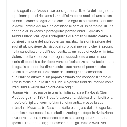
La fotografia dell’Apocalisse persegue una filosofia del margine…
ogni immagine si richiama l’una all’altra come anelli di una sessa
catena… come se ogni verità che la fotografia comunica, porti luce
là dove l’ombra del boia ne definisce le sorti di un bambino, di una
donna o di un vecchio perseguitati perché ebrei… questo ci
sembra identifichi l’opera fotografica di Roman Vishniac contro le
pulsioni di morte della prepotenza nazista… la significazione dei
suoi ritratti proviene dal viso, dai corpi, dai momenti che rinascono
nella cancellazione dell’inconsentito… un modo di vedere l’infinita
violenza della violenza interrogata, opposizione a una misera
storia di crudeltà e derisione verso un’esistenza senza fucile… una
fotografia che non ha dimenticato il suo nome di poesia e che
passa attraverso la liberazione dell’immaginario circonciso…
quell’infinito altrove di un popolo ostinato che conosce il nome di
tutte le stelle e quello di tutti i libri, e significazioni del mondo come
irrecusabile verità del dolore delle origini.
Roman Vishniac nasce in una famiglia agiata a Pavlovsk (San
Pietroburgo) nel 1897. Il padre aveva una fabbrica di ombrelli e la
madre era figlia di commercianti di diamanti… cresce la sua
infanzia a Mosca… è affascinato dalla biologia e dalla fotografia…
pubblica a sue spese i suoi studi di zoologia e dopo la rivoluzione
d’Ottobre (1918), si trasferisce con la sua famiglia Berlino… qui
sposa Luta (Leah) Bagg e nascono due figli, Mara e Wolf. Nel