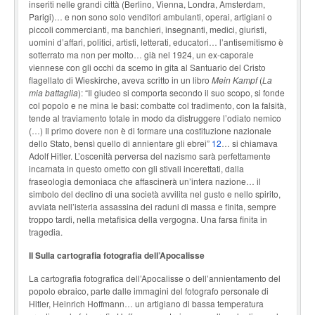
inseriti nelle grandi città (Berlino, Vienna, Londra, Amsterdam,
Parigi)… e non sono solo venditori ambulanti, operai, artigiani o
piccoli commercianti, ma banchieri, insegnanti, medici, giuristi,
uomini d’affari, politici, artisti, letterati, educatori… l’antisemitismo è
sotterrato ma non per molto… già nel 1924, un ex-caporale
viennese con gli occhi da scemo in gita al Santuario del Cristo
flagellato di Wieskirche, aveva scritto in un libro
Mein Kampf
(
La
mia battaglia
): “Il giudeo si comporta secondo il suo scopo, si fonde
col popolo e ne mina le basi: combatte col tradimento, con la falsità,
tende al traviamento totale in modo da distruggere l’odiato nemico
(…) Il primo dovere non è di formare una costituzione nazionale
dello Stato, bensì quello di annientare gli ebrei”
12
… si chiamava
Adolf Hitler. L’oscenità perversa del nazismo sarà perfettamente
incarnata in questo ometto con gli stivali incerettati, dalla
fraseologia demoniaca che affascinerà un’intera nazione… il
simbolo del declino di una società avvilita nel gusto e nello spirito,
avviata nell’isteria assassina dei raduni di massa e finita, sempre
troppo tardi, nella metafisica della vergogna. Una farsa finita in
tragedia.
II Sulla cartografia fotografia dell’Apocalisse
La cartografia fotografica dell’Apocalisse o dell’annientamento del
popolo ebraico, parte dalle immagini del fotografo personale di
Hitler, Heinrich Hoffmann… un artigiano di bassa temperatura