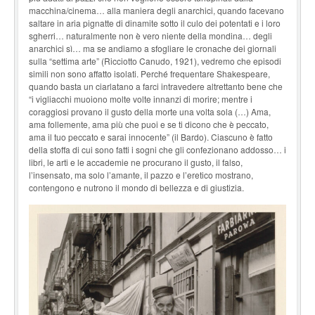
macchina/cinema… alla maniera degli anarchici, quando facevano
saltare in aria pignatte di dinamite sotto il culo dei potentati e i loro
sgherri… naturalmente non è vero niente della mondina… degli
anarchici sì… ma se andiamo a sfogliare le cronache dei giornali
sulla “settima arte” (Ricciotto Canudo, 1921), vedremo che episodi
simili non sono affatto isolati. Perché frequentare Shakespeare,
quando basta un ciarlatano a farci intravedere altrettanto bene che
“i vigliacchi muoiono molte volte innanzi di morire; mentre i
coraggiosi provano il gusto della morte una volta sola (…) Ama,
ama follemente, ama più che puoi e se ti dicono che è peccato,
ama il tuo peccato e sarai innocente” (il Bardo). Ciascuno è fatto
della stoffa di cui sono fatti i sogni che gli confezionano addosso… i
libri, le arti e le accademie ne procurano il gusto, il falso,
l’insensato, ma solo l’amante, il pazzo e l’eretico mostrano,
contengono e nutrono il mondo di bellezza e di giustizia.