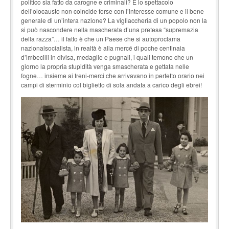
politico sia fatto da carogne e criminali? E lo spettacolo
dell’olocausto non coincide forse con l’interesse comune e il bene
generale di un’intera nazione? La vigliaccheria di un popolo non la
si può nascondere nella mascherata d’una pretesa “supremazia
della razza”… il fatto è che un Paese che si autoproclama
nazionalsocialista, in realtà è alla mercé di poche centinaia
d’imbecilli in divisa, medaglie e pugnali, i quali temono che un
giorno la propria stupidità venga smascherata e gettata nelle
fogne… insieme ai treni-merci che arrivavano in perfetto orario nei
campi di sterminio col biglietto di sola andata a carico degli ebrei!