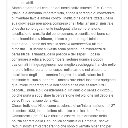
intramontabili.
Siamo amareggiati che uno dei nostri cattivi maestri, E.M. Cioran
(dal quale abbiamo imparato tutto, anche il coraggio di contraddirsi
o inventare favole amare contro l’inettitudine generalizzata), nella
sua giovinezza non abbia compreso che i totalitarismi di sinistra e
di destra sono ugualmente inadeguati alla comprensione,
accettazione, crescita del bene comune, e sconfitta del bene sul
male inamidato su tribune, chiese o galere d’ogni folata
autoritaria… come del resto la
società mediocratica
attuale
dimostra… si uccide su vasta scala perché una minoranza di
parassiti della finanza, della politica e dei saperi… possa
continuare a educare, corrompere, sedurre uomini e popoli
trasformati in linguaggi/merci, per meglio saccheggiarli anche nelle
loro più intime realtà… nel corpo, nella carne e nel piacere…
l’uccisione degli inerti sembra fungere da catalizzatore tra il
criminale e il suo superiore… ammazzare ebrei insomma sprigiona
quel miele impareggiabile dell’obbedienza che assolve tutti i
peccati… nulla è più desiderabile di un omicidio senza giudizio…
poiché porta a soddisfare la perversione del più forte sul debole e
verso l’imperialismo della vita.
Cioran individua Hitler come coscienza di un’intera nazione… il 27
dicembre 1933, in una lettera all’amico e critico d’arte Petre
Comarnescu (nel 2014 è risultato essere un informatore della
polizia segreta della Repubblica socialista di Romania), scrive:
“Alcuni nostri amici crederanno che sono diventato hitleriano per