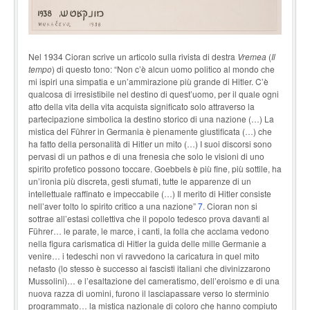
Nel 1934 Cioran scrive un articolo sulla rivista di destra
Vremea
(
Il
tempo
) di questo tono: “Non c’è alcun uomo politico al mondo che
mi ispiri una simpatia e un’ammirazione più grande di Hitler. C’è
qualcosa di irresistibile nel destino di quest’uomo, per il quale ogni
atto della vita della vita acquista significato solo attraverso la
partecipazione simbolica la destino storico di una nazione (…) La
mistica del Führer in Germania è pienamente giustificata (…) che
ha fatto della personalità di Hitler un mito (…) I suoi discorsi sono
pervasi di un pathos e di una frenesia che solo le visioni di uno
spirito profetico possono toccare. Goebbels è più fine, più sottile, ha
un’ironia più discreta, gesti sfumati, tutte le apparenze di un
intellettuale raffinato e impeccabile (…) Il merito di Hitler consiste
nell’aver tolto lo spirito critico a una nazione”
7
. Cioran non si
sottrae all’estasi collettiva che il popolo tedesco prova davanti al
Führer… le parate, le marce, i canti, la folla che acclama vedono
nella figura carismatica di Hitler la guida delle mille Germanie a
venire… i tedeschi non vi ravvedono la caricatura in quel mito
nefasto (lo stesso è successo ai fascisti italiani che divinizzarono
Mussolini)… e l’esaltazione del cameratismo, dell’eroismo e di una
nuova razza di uomini, furono il lasciapassare verso lo sterminio
programmato… la mistica nazionale di coloro che hanno compiuto