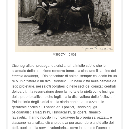
M39357-1_5 002
L’iconografia di propaganda cristiana ha intuito subito che lo
scandalo della creazione rendeva bene… a ciascuno il santino del
funesto demiugo
, il Dio pescatore di anime, sempre collocato tra un
re o un dittatore o un rivoluzionario
…
in bella vista nelle camere da
letto proletarie, nei salotti borghesi o nelle sedi dei comitati centrali
dei partiti… la resurrezione dopo la morte e la pietà come lusinga
delle proprie cattiverie che legittima la disinvoltura delle fucilazioni.
Poi la storia degli storici che la storia non ha ammazzato, le
gerarchie ecclesiali, i banchieri, i politici, i sociologi, gli
psicoanalisti, i magistrati, i sindacalisti, gli operai, financo i
lavavetri… hanno riposto in un cadavere la propria salvezza… e
ciascuno ha arraffato ciò che poteva per ascendere al più alto dei
cieli, quello della servitù volontaria… dove la merce è l’uomo e