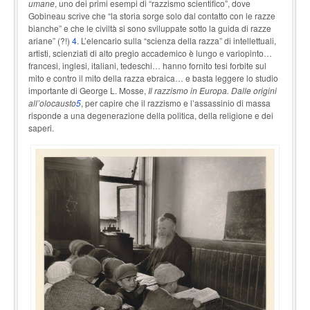
umane
, uno dei primi esempi di “razzismo scientifico”, dove
Gobineau scrive che “la storia sorge solo dal contatto con le razze
bianche” e che le civiltà si sono sviluppate sotto la guida di razze
ariane” (?!)
4
. L’elencario sulla “scienza della razza” di intellettuali,
artisti, scienziati di alto pregio accademico è lungo e variopinto…
francesi, inglesi, italiani, tedeschi… hanno fornito tesi forbite sul
mito e contro il mito della razza ebraica… e basta leggere lo studio
importante di George L. Mosse,
Il razzismo in Europa. Dalle origini
all’olocausto
5
, per capire che il razzismo e l’assassinio di massa
risponde a una degenerazione della politica, della religione e dei
saperi.