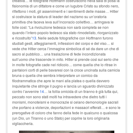
creativa… le fotografie Hoffmann costruiscono nella sala di posa la
fisionomia di un dittatore e come un lugubre Cristo su sfondo nero,
riflettono i moti, gli asservimenti e i sentimenti delle masse… Hitler
si costruisce la statura di leader del nazismo su un’oratoria
primitiva che faceva leva sull’inconscio collettivo… arringava le
folle così: “La rivoluzione tedesca non sarà completa se non
quando l’intero popolo tedesco sia stato rimodellato, riorganizzato
e ricostruito”
13
. Nelle sedute fotografiche con Hoffmann furono
studiati gesti, atteggiamenti, inflessioni del corpo e del viso… si
vede che Hitler cerca l’immagine simbolica di sé da dare un che di
sacro al pubblico… una traslazione di fede incondizionata
sull’uomo che trascende in mito. Hitler si prende così sul serio che
in molte fotografie cade nel ridicolo… come quella che lo ritrae in
pantaloni corti di pelle bavaresi con la croce uncinata sulla camicia
bruna o quella che sembra interpretare un comico da
filodrammatica che apre le mani alla platea o quella davvero
inquietante che stringe il pugno e lancia un sguardo divinizzato
contro l’avvenire
14
… la follia omicida di un tiranno è già tutta qui,
peccato non sono stati molti ha intravedere che dietro tutti i
monismi, monoteismi e monocrazie si celano demonologie sacrali
che portano a violenze, deportazioni e massacri efferati… e sono le
prerogative di coloro che fanno della fede in qualcuno o qualcosa
(un Dio, un Tiranno o uno Stato) per coprire la loro originaria
vigliaccheria.