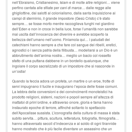
nell’Ebraismo, Cristianesimo, Islam e di molte altre religioni… viene
perfino cantata alle sfilate per
cani di marca
… dalle regge alle
ghigliottine, dai salotti al colonialismo, dalla santa inquisizione ai
campi di sterminio, il grande impostore (Gesù Cristo) c’è stato
sempre… se fosse morto mentre raccoglieva funghi nel giardino
dell’Eden e non in croce in bella luce, forse l’umanità non sarebbe
mai uscita dall’innocenza del divenire e avrebbe scoperto la
bellezza dell’umano nell’uomo. Finiamola qui… i paludati dei
catechismi hanno sempre a che fare col sangue dei ribelli, eretici,
agnostici o i senza patria della filibusta… modellarsi a un Dio è un
abbrutimento dell’anima nostra… meglio un bacio col rossetto
sfatto di una puttana dabbene in un bordello qualunque, che
ingoiare il corpo sacralizzato di un impostore che si nasconde in
un’ostia!
Quando la feccia adora un profeta, un martire o un eroe, frotte di
servi impugnano il fucile e inaugurano l’epoca delle fosse comuni.
La lebbra delle conversioni e dei convincimenti monoteistici ha
prodotto religioni, sistemi, nazioni e popoli sempre all’altezza di
mattatoi di prim’ordine, e attraverso onore, gloria e fama hanno
instaurato epoche di terrore, affinché soltanto lo spettacolo
dell’Apocalisse sussista. L’iconografia della cultura di massa è stata
subito servita… pittura, scultura, letteratura, fotografia, filmografia…
hanno attraversato secoli d’indecenza e al soldo di ogni tirannide
hanno mostrato che è più facile diventare un assassino che un