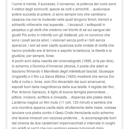
l’uomo è merda. Il successo, il consenso, la potenza del ruolo sono
il viatico degli scimuniti, specie se colti o arricchiti… qualunque
potere succeda al potere, ci sono sempre loro che cambiano
casacca ma non le mutande nelle quali tengono timori, tremori e
schiavitù millenarie mai superate… i leccaculi, i sottoposti in
perpetuo o gli stolti che credono nel trionfo di sé sul sangue dei
giusti! Più entro in intimità con gli illetterati, più mi convinco che
sono i poeti senza allori, i visionari senza porti e i folli senza
speranze, i soli ad aver capito qualcosa sulle ondate di civiltà che
hanno prodotto ere di terrore e sepolto la bellezza, la libertà e la
giustizia, per sempre, forse.
A pochi anni dalla nascita del cinematografo (1895, si fa per dire),
lo schermo
s’illumina d’immenso
(diceva, il poeta che aderì al
fascismo firmando il
Manifesto degli intellettuali fascisti
, Giuseppe
Ungaretti) e il film
La Sacra Bibbia
(1920) mostrerà che senza Dio
tutto è nulla o, forse, solo Dio decantato dai suoi amanuensi,
esposti fuori dalla magnificenza della sua falsità. Il regista del film,
Pier Antonio Gariazzo, è figlio di buona famiglia piemontese…
pittore, incisore, scrittore e cineasta… dispensa alle platee della
Lanterna magica
un film muto (11 rulli, 123 minuti) e sembra che
una mondina appena uscita dallo sfruttamento delle risaie, volesse
lanciare una pietra contro il Gesù Cristo tremolante sullo schermo
che faceva miracoli con vezzosa protervia… fu accompagnata fuori
dal cinema da due carabinieri impennacchiati e internata in luoghi
più adatti ai pazzi che non vogliono essere turlupinati dalla