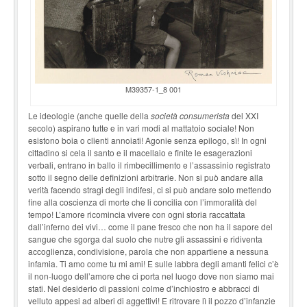
M39357-1_8 001
Le ideologie (anche quelle della
società consumerista
del XXI
secolo) aspirano tutte e in vari modi al mattatoio sociale! Non
esistono boia o clienti annoiati! Agonie senza epilogo, sì! In ogni
cittadino si cela il santo e il macellaio e finite le esagerazioni
verbali, entrano in ballo il rimbecillimento e l’assassinio registrato
sotto il segno delle definizioni arbitrarie. Non si può andare alla
verità facendo stragi degli indifesi, ci si può andare solo mettendo
fine alla coscienza di morte che li concilia con l’immoralità del
tempo! L’amore ricomincia vivere con ogni storia raccattata
dall’inferno dei vivi… come il pane fresco che non ha il sapore del
sangue che sgorga dal suolo che nutre gli assassini e ridiventa
accoglienza, condivisione, parola che non appartiene a nessuna
infamia. Ti amo come tu mi ami! E sulle labbra degli amanti felici c’è
il non-luogo dell’amore che ci porta nel luogo dove non siamo mai
stati. Nel desiderio di passioni colme d’inchiostro e abbracci di
velluto appesi ad alberi di aggettivi! E ritrovare lì il pozzo d’infanzie