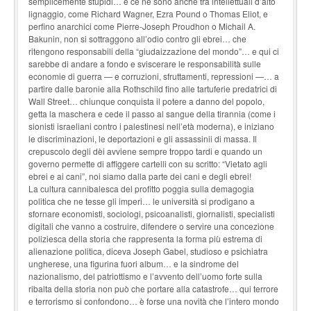
semplicemente stupidi… e ce ne sono anche tra intellettuali d’alto
lignaggio, come Richard Wagner, Ezra Pound o Thomas Eliot, e
perfino anarchici come Pierre-Joseph Proudhon o Michail A.
Bakunin, non si sottraggono all’odio contro gli ebrei… che
ritengono responsabili della “giudaizzazione del mondo”… e qui ci
sarebbe di andare a fondo e sviscerare le responsabilità sulle
economie di guerra — e corruzioni, sfruttamenti, repressioni —… a
partire dalle baronie alla Rothschild fino alle tartuferie predatrici di
Wall Street… chiunque conquista il potere a danno del popolo,
getta la maschera e cede il passo al sangue della tirannia (come i
sionisti israeliani contro i palestinesi nell’età moderna), e iniziano
le discriminazioni, le deportazioni e gli assassinii di massa. Il
crepuscolo degli dèi avviene sempre troppo tardi e quando un
governo permette di affiggere cartelli con su scritto: “Vietato agli
ebrei e ai cani”, noi siamo dalla parte dei cani e degli ebrei!
La cultura cannibalesca del profitto poggia sulla demagogia
politica che ne tesse gli imperi… le università si prodigano a
sfornare economisti, sociologi, psicoanalisti, giornalisti, specialisti
digitali che vanno a costruire, difendere o servire una concezione
poliziesca della storia che rappresenta la forma più estrema di
alienazione politica, diceva Joseph Gabel, studioso e psichiatra
ungherese, una figurina fuori album… e la sindrome del
nazionalismo, del patriottismo e l’avvento dell’uomo forte sulla
ribalta della storia non può che portare alla catastrofe… qui terrore
e terrorismo si confondono… è forse una novità che l’intero mondo