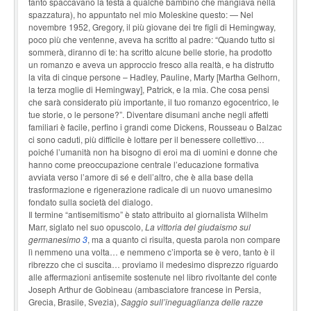
tanto spaccavano la testa a qualche bambino che mangiava nella
spazzatura), ho appuntato nel mio Moleskine questo: — Nel
novembre 1952, Gregory, il più giovane dei tre figli di Hemingway,
poco più che ventenne, aveva ha scritto al padre: “Quando tutto si
sommerà, diranno di te: ha scritto alcune belle storie, ha prodotto
un romanzo e aveva un approccio fresco alla realtà, e ha distrutto
la vita di cinque persone – Hadley, Pauline, Marty [Martha Gelhorn,
la terza moglie di Hemingway], Patrick, e la mia. Che cosa pensi
che sarà considerato più importante, il tuo romanzo egocentrico, le
tue storie, o le persone?”. Diventare disumani anche negli affetti
familiari è facile, perfino i grandi come Dickens, Rousseau o Balzac
ci sono caduti, più difficile è lottare per il benessere collettivo…
poiché l’umanità non ha bisogno di eroi ma di uomini e donne che
hanno come preoccupazione centrale l’educazione formativa
avviata verso l’amore di sé e dell’altro, che è alla base della
trasformazione e rigenerazione radicale di un nuovo umanesimo
fondato sulla società del dialogo.
Il termine “antisemitismo” è stato attribuito al giornalista Wilhelm
Marr, siglato nel suo opuscolo,
La vittoria del giudaismo sul
germanesimo
3
, ma a quanto ci risulta, questa parola non compare
lì nemmeno una volta… e nemmeno c’importa se è vero, tanto è il
ribrezzo che ci suscita… proviamo il medesimo disprezzo riguardo
alle affermazioni antisemite sostenute nel libro rivoltante del conte
Joseph Arthur de Gobineau (ambasciatore francese in Persia,
Grecia, Brasile, Svezia),
Saggio sull’ineguaglianza delle razze