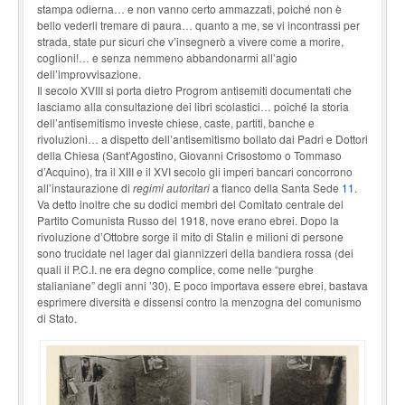
stampa odierna… e non vanno certo ammazzati, poiché non è
bello vederli tremare di paura… quanto a me, se vi incontrassi per
strada, state pur sicuri che v’insegnerò a vivere come a morire,
coglioni!… e senza nemmeno abbandonarmi all’agio
dell’improvvisazione.
Il secolo XVIII si porta dietro Progrom antisemiti documentati che
lasciamo alla consultazione dei libri scolastici… poiché la storia
dell’antisemitismo investe chiese, caste, partiti, banche e
rivoluzioni… a dispetto dell’antisemitismo bollato dai Padri e Dottori
della Chiesa (Sant’Agostino, Giovanni Crisostomo o Tommaso
d’Acquino), tra il XIII e il XVI secolo gli imperi bancari concorrono
all’instaurazione di
regimi autoritari
a fianco della Santa Sede
11
.
Va detto inoltre che su dodici membri del Comitato centrale del
Partito Comunista Russo del 1918, nove erano ebrei. Dopo la
rivoluzione d’Ottobre sorge il mito di Stalin e milioni di persone
sono trucidate nel lager dai giannizzeri della bandiera rossa (dei
quali il P.C.I. ne era degno complice, come nelle “purghe
stalianiane” degli anni ’30). E poco importava essere ebrei, bastava
esprimere diversità e dissensi contro la menzogna del comunismo
di Stato.