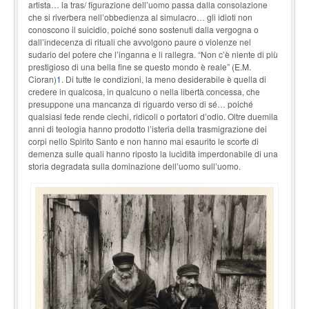
artista… la tras/ figurazione dell’uomo passa dalla consolazione
che si riverbera nell’obbedienza al simulacro… gli idioti non
conoscono il suicidio, poiché sono sostenuti dalla vergogna o
dall’indecenza di rituali che avvolgono paure o violenze nel
sudario del potere che l’inganna e li rallegra. “Non c’è niente di più
prestigioso di una bella fine se questo mondo è reale” (E.M.
Cioran)
1
. Di tutte le condizioni, la meno desiderabile è quella di
credere in qualcosa, in qualcuno o nella libertà concessa, che
presuppone una mancanza di riguardo verso di sé… poiché
qualsiasi fede rende ciechi, ridicoli o portatori d’odio. Oltre duemila
anni di teologia hanno prodotto l’isteria della trasmigrazione dei
corpi nello Spirito Santo e non hanno mai esaurito le scorte di
demenza sulle quali hanno riposto la lucidità imperdonabile di una
storia degradata sulla dominazione dell’uomo sull’uomo.