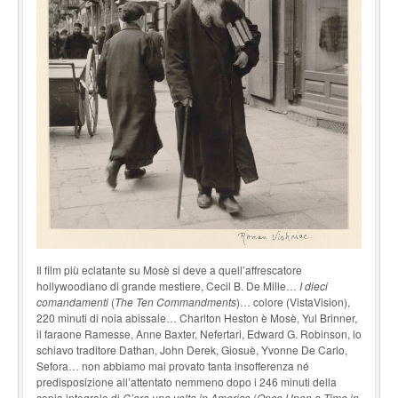
Il film più eclatante su Mosè si deve a quell’affrescatore
hollywoodiano di grande mestiere, Cecil B. De Mille…
I dieci
comandamenti
(
The Ten Commandments
)… colore (VistaVision),
220 minuti di noia abissale… Charlton Heston è Mosè, Yul Brinner,
il faraone Ramesse, Anne Baxter, Nefertari, Edward G. Robinson, lo
schiavo traditore Dathan, John Derek, Giosuè, Yvonne De Carlo,
Sefora… non abbiamo mai provato tanta insofferenza né
predisposizione all’attentato nemmeno dopo i 246 minuti della
copia integrale di
C’era una volta in America
(
Once Upon a Time in