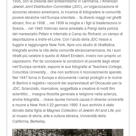
1935, con la crescita dell’antisemitismo in Germania, l’
American
Jewish Joint Distribution Committee
(JDC), un’organizzazione di
soccorso ebraico americano, lo incarica di fotografare le comunità
povere ebraiche nell’Europa orientale… fa diversi viaggi nei ghetti
ebraici, fino al 1938… nel 1939 la moglie e i figli si trasferiscono in
Svezia… nel 1940 Vishniac viene arrestato a Parigi dalla polizia
del maresciallo Pétain e internato a Camp du Richard, un campo di
deportazione a Indre-et-Loire. Con l’aiuto della JDC riesce a
fuggire e raggiungere New York. Apre uno studio di ritrattistica,
fotografa anche la vita della comunità ebraicoamericana, tra i suoi
ritratti più celebre è quello di Albert Einstein, invero non proprio un
capolavoro. Per far conoscere le condizioni di povertà degli ebrei
nell’Europa centrale, espone le sue fotografie al Teachers College,
Columbia University… che non sortirono il riconoscimento sperato.
Nel 1947 torna in Europa e documenta i campi profughi e le rovine
di Berlino e registra i racconti dei sopravvissuti all’Olocausto per la
JDC. Scienziato, ricercatore, soggettista e creatore di molti film
scientifici… insegna filosofia generale e religione nella scienza,
anche fotografia… riceve
lauree honoris causa
in diverse università
e muore a New York il 22 gennaio 1990. Il suo archivio è stato
donato dalla figlia al
Magnes Collection of Jewish Art and Life,
poi
al museo di storia, arte e cultura ebraica, Università della
California, Berkeley.