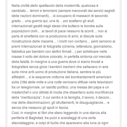
Nella
civiltà dello spettacolo
della modernità, qualcosa è
cambiato… terrori e terrorismi (sempre manovrati dai servizi segreti
delle nazioni dominanti)… si occupano di massacri di secondo
grado… una guerra qui, una là… poi scattano gli aiuti
internazionali gestiti dagli stessi che buttano le bombe sulle
popolazioni civili… ai tavoli di pace nessuno fa sconti… non si
parla di smetterla con la produzione di armi, si discute sulle
ricostruzione delle macerie… i morti non contano… però servono ai
premi internazionali di fotografia (cinema, letteratura, giornalismo,
fiabistica per bambini con abitini firmati…) per solleticare nelle
masse il volto del dolore colorato, in perfetta sintonia col mercato
della falsità. In margine a una guerra dove ci siamo trovati a
fotografare senza gioia i bambini iracheni che saltavano in aria
sulle mine anti-uomo di produzione italiana, sembra le più
affidabili… e le sequenze notturne dei bombardamenti americani
sulla
Città delle mille e una notte
venivano diffuse nelle televisioni
tra un telegiornale, un salotto politico, una messa del papa e un
masterchef o uno stilista di moda che dissertano sulla munificenza
della “meritocrazia”, il cui centro è la famiglia, il lavoro, il decoro…
mai delle discriminazioni, gli sfruttamenti, le disuguaglianze… e
senza che nessuno gli sputi in faccia.
Così, in margine ai libri che stavo leggendo in una stanza alla
periferia di Baghdad, tra pulci e scarafaggi di una certa
sfacciataggine, e colpi di fucile che sparavano alla luna (e ogni