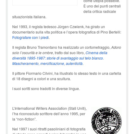
come utopia possibile.
È uno dei punti centrali
della critica radicale
situazionista italiana.
Nel 1993, il regista tedesco Jürgen Czwienk, ha girato un
documentario sulla vita politica e l’opera fotografica di Pino Bertelli:
Fotografare con i piedi
.
Il regista Bruno Tramontano ha realizzato un cortometraggio,
Adoro
solo l’oscurità e le ombre
, tratto dal suo libro,
Cinema della
diversità 1895-1987: storie di svantaggio sul telo bianco.
Mascheramento, mercificazione, autenticità
.
Il pittore Fiormario Cilvini, ha illustrato lo stesso testo in una cartella
di 18 disegni a colori e una scultura.
I suoi scritti sono tradotti in diverse lingue.
L’International Writers Association (Stati Uniti),
l’ha riconosciuto scrittore dell’anno 1995, per
la “non-fiction”.
Nel 1997 i suoi ritratti pasoliniani di fotografia