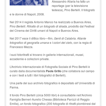
Alessandro Allaria ha fatto un
reportage (per la televisione
tedesca), Pino Bertelli. Il fotografo
e le donne di Napoli, 2008.
Nel 2014 il regista Antonio Manco ha realizzato a Buenos Aires,
P
ino Bertelli. Ritratto di un fotografo di strada
, prodotto dal Festival
del Cinema dei Diritti umani di Napoli e Buenos Aires.
Nel 2017 esce il dittico libro—film,
Genti di Calabria. Atlante
fotografico di geografia umana
e
I colori del ciel
o, con la regia di
Francesco Mazza.
I suoi fotoritratti si trovano in gallerie internazionali, musei,
accademie e collezioni private.
L’Archivio Internazionale di Fotografia Sociale di Pino Bertelli è
curato dalla documentalista
Paola Grillo
(che collabora sul campo
e con i testi a tutti i libri fotografici di Bertelli).
Una parte del suo archivio fotografico è depositato all’Università di
Parma.
Il fondo Pino Bertelli (circa 5000 libri) è consultabile nell’Archivio
Famiglia Berneri-Aurelio Chessa (Biblioteca Panizzi di Reggio
Emilia), un fondo fotografico (200 fotografie di ritratti piombinesi dal