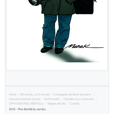
Home
Mi ricordo, sì mi ricordo
Compagnia del libero pensiero
Canzoni d’osteria di porto
Scritti eretici
Cartoline di un visionario
OFFICINA PINO BERTELLI
Mappa del sito
Contatti
2016 - Pino Bertelli by serrilux