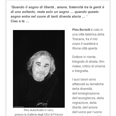
“
Quando il sogno di libertà , amore, fraternità tra le genti è
di uno soltanto, resta solo un sogno … quando questo
sogno entra nel cuore di tanti diventa storia …
“
Ciao a te …
Pino Bertelli
è nato in
una città-fabbrica della
Toscana, tra
Il mio
corpo ti scalderà
e
Roma città aperta
.
Dottore in niente,
fotografo di strada, film-
maker, critico di cinema
e fotografia.
I suoi lavori sono
affabulati su tematiche
della diversità,
dell’emarginazione,
dell’accoglienza, della
migrazione, della
libertà, dell’amore
Pino Autoritratto in nero,
dell’uomo per l’uomo
presso la Galleria degli Ufizi di Firenze