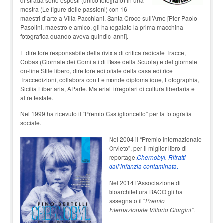
di strada sono esposti (unico fotografo) in una
mostra (Le figure delle passioni) con 16
maestri d’arte a Villa Pacchiani, Santa Croce sull’Arno [Pier Paolo
Pasolini, maestro e amico, gli ha regalato la prima macchina
fotografica quando aveva quindici anni].
È direttore responsabile della rivista di critica radicale Tracce,
Cobas (Giornale dei Comitati di Base della Scuola) e del giornale
on-line Stile libero, direttore editoriale della casa editrice
Traccedizioni, collabora con Le monde diplomatique, Fotographia,
Sicilia Libertaria, AParte. Materiali irregolari di cultura libertaria e
altre testate.
Nel 1999 ha ricevuto il “Premio Castiglioncello” per la fotografia
sociale.
Nel 2004 il “Premio Internazionale
Orvieto”, per il miglior libro di
reportage,
Chernobyl. Ritratti
dall’infanzia contaminata
.
Nel 2014 l’Associazione di
bioarchitettura BACO gli ha
assegnato il “
Premio
Internazionale Vittorio Giorgini”
.