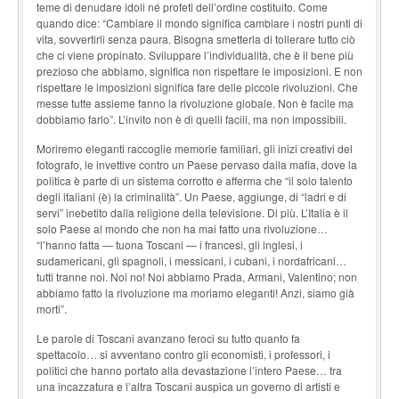
teme di denudare idoli né profeti dell’ordine costituito. Come
quando dice: “Cambiare il mondo significa cambiare i nostri punti di
vita, sovvertirli senza paura. Bisogna smetterla di tollerare tutto ciò
che ci viene propinato. Sviluppare l’individualità, che è il bene più
prezioso che abbiamo, significa non rispettare le imposizioni. E non
rispettare le imposizioni significa fare delle piccole rivoluzioni. Che
messe tutte assieme fanno la rivoluzione globale. Non è facile ma
dobbiamo farlo”. L’invito non è di quelli facili, ma non impossibili.
Moriremo eleganti raccoglie memorie familiari, gli inizi creativi del
fotografo, le invettive contro un Paese pervaso dalla mafia, dove la
politica è parte di un sistema corrotto e afferma che “il solo talento
degli italiani (è) la criminalità”. Un Paese, aggiunge, di “ladri e di
servi” inebetito dalla religione della televisione. Di più. L’Italia è il
solo Paese al mondo che non ha mai fatto una rivoluzione…
“l’hanno fatta — tuona Toscani — i francesi, gli inglesi, i
sudamericani, gli spagnoli, i messicani, i cubani, i nordafricani…
tutti tranne noi. Noi no! Noi abbiamo Prada, Armani, Valentino; non
abbiamo fatto la rivoluzione ma moriamo eleganti! Anzi, siamo già
morti”.
Le parole di Toscani avanzano feroci su tutto quanto fa
spettacolo… si avventano contro gli economisti, i professori, i
politici che hanno portato alla devastazione l’intero Paese… tra
una incazzatura e l’altra Toscani auspica un governo di artisti e