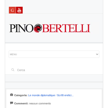
Le monde diplomatique / Scritti eretici...
Categoria:
nessun commento
Commenti: