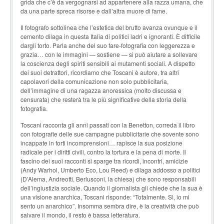
grida che c’è da vergognarsi ad appartenere alla razza umana, che
da una parte spreca risorse e dall’altra muore di fame.
Il fotografo sottolinea che l’estetica del brutto avanza ovunque e il
cemento dilaga in questa Italia di politici ladri e ignoranti. È difficile
dargli torto. Parla anche del suo fare-fotografia con leggerezza e
grazia… con le immagini — sostiene — si può aiutare a sollevare
la coscienza degli spiriti sensibili ai mutamenti sociali. A dispetto
dei suoi detrattori, ricordiamo che Toscani è autore, tra altri
capolavori della comunicazione non solo pubblicitaria,
dell’immagine di una ragazza anoressica (molto discussa e
censurata) che resterà tra le più significative della storia della
fotografia.
Toscani racconta gli anni passati con la Benetton, correda il libro
con fotografie delle sue campagne pubblicitarie che sovente sono
incappate in forti incomprensioni… rapisce la sua posizione
radicale per i diritti civili, contro la tortura e la pena di morte. Il
fascino dei suoi racconti si sparge tra ricordi, incontri, amicizie
(Andy Warhol, Umberto Eco, Lou Reed) e dilaga addosso a politici
(D’Alema, Andreotti, Berlusconi, la chiesa) che sono responsabili
dell’ingiustizia sociale. Quando il giornalista gli chiede che la sua è
una visione anarchica, Toscani risponde: “Totalmente. Sì, io mi
sento un anarchico”. Insomma sembra dire, è la creatività che può
salvare il mondo, il resto è bassa letteratura.