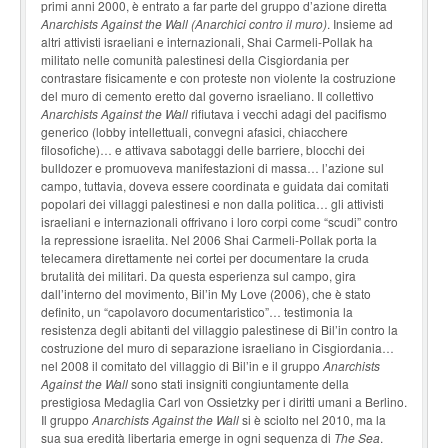
primi anni 2000, è entrato a far parte del gruppo d’azione diretta
Anarchists Against the Wall (Anarchici contro il muro)
. Insieme ad
altri attivisti israeliani e internazionali, Shai Carmeli-Pollak ha
militato nelle comunità palestinesi della Cisgiordania per
contrastare fisicamente e con proteste non violente la costruzione
del muro di cemento eretto dal governo israeliano. Il collettivo
Anarchists Against the Wall
rifiutava i vecchi adagi del pacifismo
generi­co (lobby intellettuali, convegni afasici, chiacchere
filosofiche)… e attivava sabotaggi delle bar­riere, blocchi dei
bulldozer e promuoveva manifestazioni di massa… l’azione sul
campo, tutta­via, doveva essere coordinata e guidata dai comitati
popolari dei villaggi palestinesi e non dalla politica… gli attivisti
israeliani e internazionali offrivano i loro corpi come “scudi” contro
la repressione israelita. Nel 2006 Shai Carmeli-Pollak porta la
telecamera direttamente nei cortei per documentare la cruda
brutalità dei militari. Da questa esperienza sul campo, gira
dall’interno del movimento, Bil’in My Love (2006), che è stato
definito, un “capolavoro documentaristico”… testimonia la
resistenza degli abitanti del villaggio palestinese di Bil’in contro la
costruzione del muro di separazione israeliano in Cisgiordania…
nel 2008 il comitato del villaggio di Bil’in e il gruppo
Anarchists
Against the Wall
sono stati insigniti congiuntamente della
prestigiosa Medaglia Carl von Ossietzky per i diritti umani a Berlino.
Il gruppo
Anarchists Against the Wall
si è sciolto nel 2010, ma la
sua sua eredità libertaria emerge in ogni sequenza di
The Sea
.