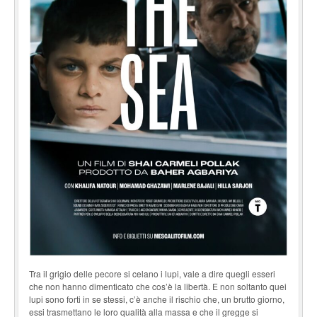
Tra il grigio delle pecore si celano i lupi, vale a dire quegli esseri
che non hanno dimenticato che cos’è la libertà. E non soltanto quei
lupi sono forti in se stessi, c’è anche il rischio che, un brutto giorno,
essi trasmettano le loro qualità alla massa e che il gregge si