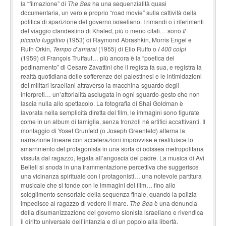
la “filmazione” di
The Sea
ha una sequenzialità quasi
documentaria, un vero e proprio “road movie” sulla cattività della
politica di sparizione del governo israeliano. I rimandi o i riferimenti
del viaggio clandestino di Khaled, più o meno citati… sono
Il
piccolo fuggitivo
(1953) di Raymond Abrashkin, Morris Engel e
Ruth Orkin,
Tempo d’amarsi
(1955) di Elio Ruffo o
I 400 colpi
(1959) di François Truffaut… più ancora è la “poetica del
pedinamento” di Cesare Zavattini che il regista fa sua, e registra la
realtà quotidiana delle sofferenze dei palestinesi e le intimidazioni
dei militari israeliani attraverso la macchina-sguardo degli
interpreti… un’attorialità asciugata in ogni sguardo-gesto che non
lascia nulla allo spettacolo. La fotografia di Shai Goldman è
lavorata nella semplicità diretta del film, le immagini sono figurate
come in un album di famiglia, senza fronzoli né artifici accattivanti. Il
montaggio di Yosef Grunfeld (o Joseph Greenfeld) alterna la
narrazione lineare con accelerazioni improvvise e restituisce lo
smarrimento del protagonista in una sorta di odissea metropolitana
vissuta dal ragazzo, legata all’angoscia del padre. La musica di Avi
Belleli si snoda in una frammentazione percettiva che suggerisce
una vicinanza spirituale con i protagonisti… una notevole partitura
musicale che si fonde con le immagini del film… fino allo
scioglimento sensoriale della sequenza finale, quando la polizia
impedisce al ragazzo di vedere il mare.
The Sea
è una denuncia
della disumanizzazione del governo sionista israeliano e rivendica
il diritto universale dell’infanzia e di un popolo alla libertà.