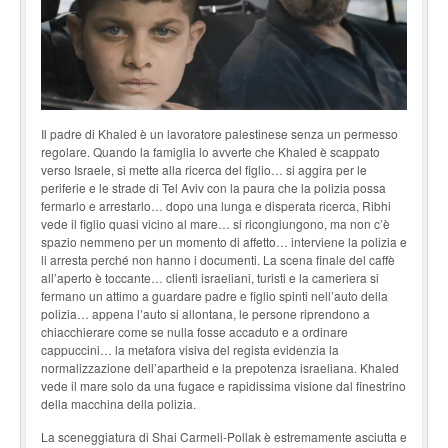
Il padre di Khaled è un lavoratore palestinese senza un permesso
regolare. Quando la famiglia lo avverte che Khaled è scappato
verso Israele, si mette alla ricerca del figlio… si aggira per le
periferie e le strade di Tel Aviv con la paura che la polizia possa
fermarlo e arrestarlo… dopo una lunga e disperata ricerca, Ribhi
vede il figlio quasi vicino al mare… si ricongiungono, ma non c’è
spazio nemmeno per un momento di affetto… interviene la polizia e
li arresta perché non hanno i documenti. La scena finale del caffè
all’aperto è toccante… clienti israeliani, turisti e la cameriera si
fermano un attimo a guardare padre e figlio spinti nell’auto della
polizia… appena l’auto si allontana, le persone riprendono a
chiacchierare come se nulla fosse accaduto e a ordinare
cappuccini… la metafora visiva del regista evidenzia la
normalizzazione dell’apartheid e la prepotenza israeliana. Khaled
vede il mare solo da una fugace e rapidissima visione dal finestrino
della macchina della polizia.
La sceneggiatura di Shai Carmeli-Pollak è estremamente asciutta e