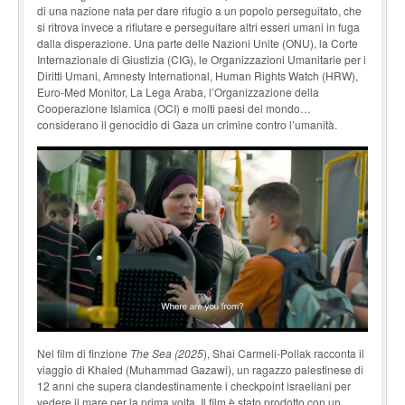
di una nazione nata per dare rifugio a un popolo perseguitato, che
si ri­trova invece a rifiutare e perseguitare altri esseri umani in fuga
dalla disperazione. Una parte delle Nazioni Unite (ONU), la Corte
Internazionale di Giustizia (CIG), le Organizzazioni Umanitarie per i
Diritti Umani, Amnesty International, Human Rights Watch (HRW),
Euro-Med Monitor, La Lega Araba, l’Organizzazione della
Cooperazione Islamica (OCI) e molti paesi del mondo…
considerano il genocidio di Gaza un crimine contro l’umanità.
Nel film di finzione
The Sea (2025
), Shai Carmeli-Pollak racconta il
viaggio di Khaled (Mu­hammad Gazawi), un ragazzo palestinese di
12 anni che supera clandestinamente i checkpoint israeliani per
vedere il mare per la prima volta. Il film è stato prodotto con un