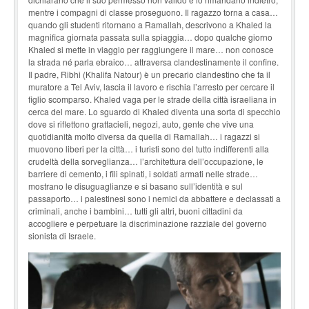
mentre i compagni di classe proseguono. Il ragazzo torna a casa…
quando gli studenti ritornano a Ramallah, descrivono a Khaled la
magnifica giornata passata sulla spiaggia… dopo qualche giorno
Khaled si mette in viaggio per raggiungere il mare… non cono­sce
la strada né parla ebraico… attraversa clandestinamente il confine.
Il padre, Ribhi (Khalifa Natour) è un precario clandestino che fa il
muratore a Tel Aviv, lascia il lavoro e rischia l’arresto per cercare il
figlio scomparso. Khaled vaga per le strade della città israeliana in
cerca del mare. Lo sguardo di Khaled diventa una sorta di specchio
dove si riflettono grattacieli, negozi, auto, gente che vive una
quotidianità molto diversa da quella di Ramallah… i ragazzi si
muovono liberi per la città… i turisti sono del tutto indifferenti alla
crudeltà della sorveglianza… l’architettura dell’occupazione, le
barriere di cemento, i fili spinati, i soldati armati nelle strade…
mostrano le disuguaglianze e si basano sull’identità e sul
passaporto… i palestinesi sono i nemici da abbat­tere e declassati a
criminali, anche i bambini… tutti gli altri, buoni cittadini da
accogliere e perpetuare la discriminazione razziale del governo
sionista di Israele.