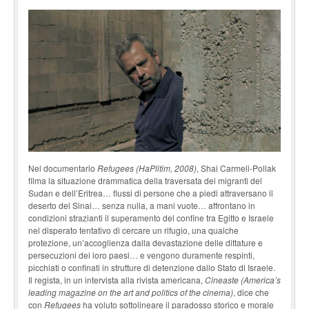
Nel documentario
Refugees (HaPlitim, 2008)
, Shai Carmeli-Pollak
filma la situazione dram­matica della traversata dei migranti del
Sudan e dell’Eritrea… flussi di persone che a piedi attra­versano il
deserto del Sinai… senza nulla, a mani vuote… affrontano in
condizioni strazianti il superamento del confine tra Egitto e Israele
nel disperato tentativo di cercare un rifugio, una qualche
protezione, un’accoglienza dalla devastazione delle dittature e
persecuzioni dei loro paesi… e vengono duramente respinti,
picchiati o confinati in strutture di detenzione dallo Sta­to di Israele.
Il regista, in un intervista alla rivista americana,
Cineaste (America’s
leading magazine on the art and politics of the cinema)
, dice che
con
Refugees
ha voluto sottolineare il para­dosso storico e morale