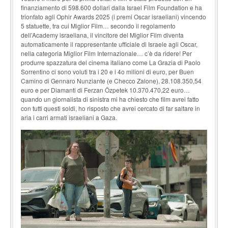
finanziamento di 598.600 dollari dalla Israel Film Foundation e ha
trionfato agli Ophir Awards 2025 (i premi Oscar israeliani) vincendo
5 statuette, tra cui Miglior Film… secondo il regolamento
dell’Academy israeliana, il vincitore del Miglior Film diventa
automaticamente il rappresentante ufficia­le di Israele agli Oscar,
nella categoria Miglior Film Internazionale… c’è da ridere! Per
produr­re spazzatura del cinema italiano come La Grazia di Paolo
Sorrentino ci sono voluti tra i 20 e i 4o milioni di euro, per Buen
Camino di Gennaro Nunziante (e Checco Zalone), 28.108.350,54
euro e per Diamanti di Ferzan Özpetek 10.370.470,22 euro…
quando un giornalista di sini­stra mi ha chiesto che film avrei fatto
con tutti questi soldi, ho risposto che avrei cercato di far saltare in
aria i carri armati israeliani a Gaza.