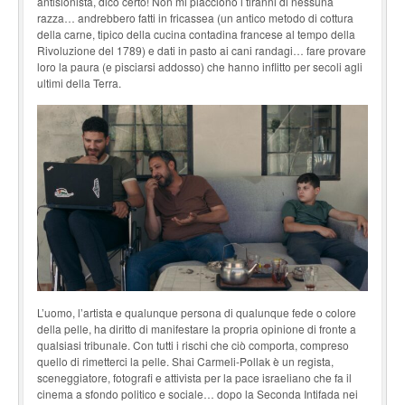
antisionista, dico certo! Non mi piacciono i tiranni di nessuna
razza… andrebbero fatti in fricassea (un antico metodo di cottura
della carne, tipico della cucina contadina francese al tempo della
Rivoluzione del 1789) e dati in pasto ai cani randagi… fare provare
loro la paura (e pisciarsi addosso) che hanno inflitto per secoli agli
ultimi della Terra.
L’uomo, l’artista e qualunque persona di qualunque fede o colore
della pelle, ha diritto di mani­festare la propria opinione di fronte a
qualsiasi tribunale. Con tutti i rischi che ciò comporta, compreso
quello di rimetterci la pelle. Shai Carmeli-Pollak è un regista,
sceneggiatore, fotogra­fi e attivista per la pace israeliano che fa il
cinema a sfondo politico e sociale… dopo la Seconda Intifada nei