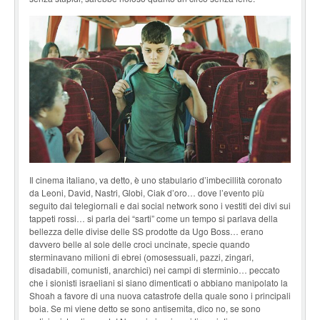
Il cinema italiano, va detto, è uno stabulario d’imbecillità coronato
da Leoni, David, Nastri, Globi, Ciak d’oro… dove l’evento più
seguito dai telegiornali e dai social network sono i vestiti dei divi sui
tappeti rossi… si parla dei “sarti” come un tempo si parlava della
bellezza delle divi­se delle SS prodotte da Ugo Boss… erano
davvero belle al sole delle croci uncinate, specie quando
sterminavano milioni di ebrei (omosessuali, pazzi, zingari,
disadabili, comunisti, anar­chici) nei campi di sterminio… peccato
che i sionisti israeliani si siano dimenticati o abbiano manipolato la
Shoah a favore di una nuova catastrofe della quale sono i principali
boia. Se mi viene detto se sono antisemita, dico no, se sono