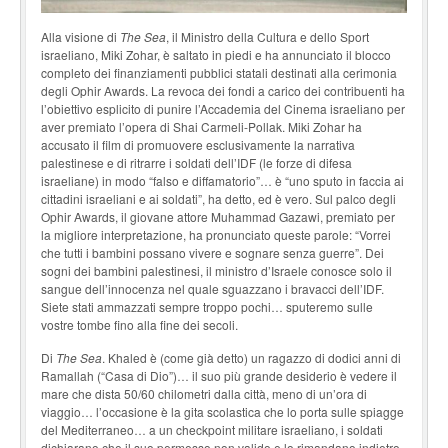
Alla visione di
The Sea
, il Ministro della Cultura e dello Sport
israeliano, Miki Zohar, è saltato in piedi e ha annunciato il blocco
completo dei finanziamenti pubblici statali destinati alla ceri­monia
degli Ophir Awards. La revoca dei fondi a carico dei contribuenti ha
l’obiettivo esplicito di punire l’Accademia del Cinema israeliano per
aver premiato l’opera di Shai Carmeli-Pollak. Miki Zohar ha
accusato il film di promuovere esclusivamente la narrativa
palestinese e di ritrarre i soldati dell’IDF (le forze di difesa
israeliane) in modo “falso e diffamatorio”… è “uno sputo in faccia ai
cittadini israeliani e ai soldati”, ha detto, ed è vero. Sul palco degli
Ophir Awards, il giovane attore Muhammad Gazawi, premiato per
la migliore interpre­tazione, ha pronunciato queste parole: “Vorrei
che tutti i bambini possano vivere e sognare senza guerre”. Dei
sogni dei bambini palestinesi, il ministro d’Israele conosce solo il
sangue dell’innocenza nel quale sguazzano i bravacci dell’IDF.
Siete stati ammazzati sempre troppo pochi… sputeremo sulle
vostre tombe fino alla fine dei secoli.
Di
The Sea
. Khaled è (come già detto) un ragazzo di dodici anni di
Ramallah (“Casa di Dio”)… il suo più grande desiderio è vedere il
mare che dista 50/60 chilometri dalla città, meno di un’ora di
viaggio… l’occasione è la gita scolastica che lo porta sulle spiagge
del Mediterraneo… a un checkpoint militare israeliano, i soldati
dichiarano che il suo permesso non valido e lo ri­mandano indietro,