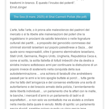
trasformi in branco. È questo l’incubo dei potenti”.
Ernst Jünger
The Sea (Il mare, 2025) di Shai Carmeli-Pollak (file pdf)
L’arte, tutta l’arte, o è prona alle malevolenze dei padroni del
mercato o si fa ribelle alle malversazioni dei poteri che la
ingabbiano in proclami da salotto televisivo o nelle fognature
culturali dei partiti… a proposito del genocidio commesso dai
criminali sionisti israeliani sul popolo pa­lestinese a Gaza… del
quale sono responsabili, oltre il governo sterminatore israeliano,
Stati Uniti, Germania, Regno Unito, Ungheria, Repubblica Ceca e,
come al solito, la solita italietta di fottuti imbecilli che da destra a
sinistra inviano sottobosco armi per continuare la distruzione di un
popolo invece di sostenerlo nella conquista della sua
autodeterminazione… una schiera di farabutti che andrebbero
passati per le armi e le loro spoglie buttate ai porci!… tutta gente
che ha fatto dell’arroganza e del consenso elettorale una sorta di
autoritarismo e del braccio armato della polizia, l’annientamento
delle libertà individuali… un parlamento che fa affari con le mafie,
le banche, i mercanti d’armi è un parlamento di ladri e di
sopraffattori… e non solo va com­battuto ma va aiutato a crollare
nella merda dalla quale è venuto. Motto di spirito: un parlamen­to
senza stupidi, sarebbe noioso quanto un circo senza iene.