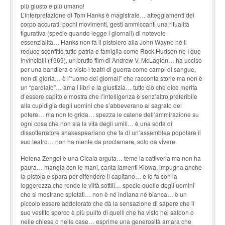
più giusto e più umano!
L’interpretazione di Tom Hanks è magistrale… atteggiamenti del
corpo accurati, pochi movimenti, gesti ammiccanti una ritualità
figurativa (specie quando legge i giornali) di notevole
essenzialità… Hanks non fa il pistolero alla John Wayne né il
reduce sconfitto tutto patria e famiglia come Rock Hudson ne I due
invincibili (1969), un brutto film di Andrew V. McLaglen… ha ucciso
per una bandiera e visto i teatri di guerra come campi di sangue,
non di gloria… è l’“uomo dei giornali” che racconta storie ma non è
un “parolaio”… ama i libri e la giustizia… tutto ciò che dice merita
d’essere capito e mostra che l’intelligenza è senz’altro preferibile
alla cupidigia degli uomini che s’abbeverano al sagrato del
potere… ma non lo grida… spezza le catene dell’ammirazione su
ogni cosa che non sia la vita degli umili… è una sorta di
dissotterratore shakespeariano che fa di un’assemblea popolare il
suo teatro… non ha niente da proclamare, solo da vivere.
Helena Zengel è una Cicala arguta… teme la cattiveria ma non ha
paura… mangia con le mani, canta lamenti Kiowa, impugna anche
la pistola e spara per difendere il capitano… e lo fa con la
leggerezza che rende le viltà sottili… specie quelle degli uomini
che si mostrano spietati… non è né indiana né bianca… è un
piccolo essere addolorato che dà la sensazione di sapere che il
suo vestito sporco è più pulito di quelli che ha visto nei saloon o
nelle chiese o nelle case… esprime una generosità amara che