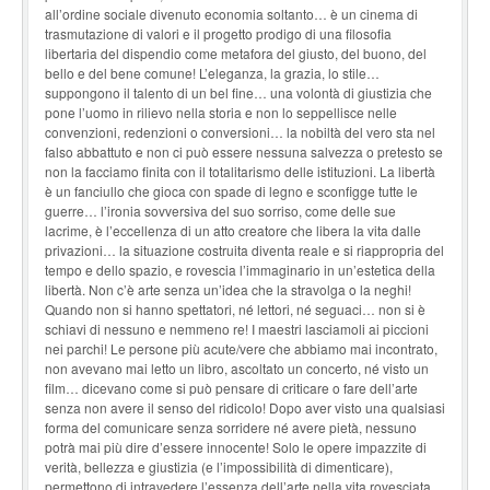
all’ordine sociale divenuto economia soltanto… è un cinema di
trasmutazione di valori e il progetto prodigo di una filosofia
libertaria del dispendio come metafora del giusto, del buono, del
bello e del bene comune! L’eleganza, la grazia, lo stile…
suppongono il talento di un bel fine… una volontà di giustizia che
pone l’uomo in rilievo nella storia e non lo seppellisce nelle
convenzioni, redenzioni o conversioni… la nobiltà del vero sta nel
falso abbattuto e non ci può essere nessuna salvezza o pretesto se
non la facciamo finita con il totalitarismo delle istituzioni. La libertà
è un fanciullo che gioca con spade di legno e sconfigge tutte le
guerre… l’ironia sovversiva del suo sorriso, come delle sue
lacrime, è l’eccellenza di un atto creatore che libera la vita dalle
privazioni… la situazione costruita diventa reale e si riappropria del
tempo e dello spazio, e rovescia l’immaginario in un’estetica della
libertà. Non c’è arte senza un’idea che la stravolga o la neghi!
Quando non si hanno spettatori, né lettori, né seguaci… non si è
schiavi di nessuno e nemmeno re! I maestri lasciamoli ai piccioni
nei parchi! Le persone più acute/vere che abbiamo mai incontrato,
non avevano mai letto un libro, ascoltato un concerto, né visto un
film… dicevano come si può pensare di criticare o fare dell’arte
senza non avere il senso del ridicolo! Dopo aver visto una qualsiasi
forma del comunicare senza sorridere né avere pietà, nessuno
potrà mai più dire d’essere innocente! Solo le opere impazzite di
verità, bellezza e giustizia (e l’impossibilità di dimenticare),
permettono di intravedere l’essenza dell’arte nella vita rovesciata.