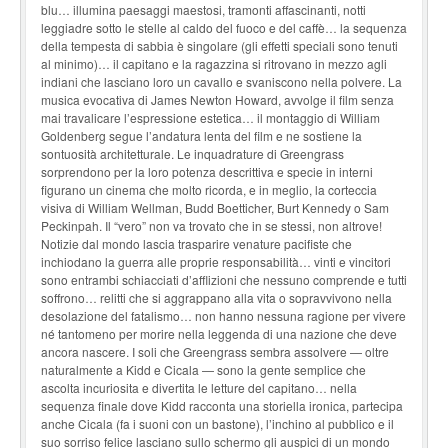
blu… illumina paesaggi maestosi, tramonti affascinanti, notti
leggiadre sotto le stelle al caldo del fuoco e del caffè… la sequenza
della tempesta di sabbia è singolare (gli effetti speciali sono tenuti
al minimo)… il capitano e la ragazzina si ritrovano in mezzo agli
indiani che lasciano loro un cavallo e svaniscono nella polvere. La
musica evocativa di James Newton Howard, avvolge il film senza
mai travalicare l’espressione estetica… il montaggio di William
Goldenberg segue l’andatura lenta del film e ne sostiene la
sontuosità architetturale. Le inquadrature di Greengrass
sorprendono per la loro potenza descrittiva e specie in interni
figurano un cinema che molto ricorda, e in meglio, la corteccia
visiva di William Wellman, Budd Boetticher, Burt Kennedy o Sam
Peckinpah. Il “vero” non va trovato che in se stessi, non altrove!
Notizie dal mondo lascia trasparire venature pacifiste che
inchiodano la guerra alle proprie responsabilità… vinti e vincitori
sono entrambi schiacciati d’afflizioni che nessuno comprende e tutti
soffrono… relitti che si aggrappano alla vita o sopravvivono nella
desolazione del fatalismo… non hanno nessuna ragione per vivere
né tantomeno per morire nella leggenda di una nazione che deve
ancora nascere. I soli che Greengrass sembra assolvere — oltre
naturalmente a Kidd e Cicala — sono la gente semplice che
ascolta incuriosita e divertita le letture del capitano… nella
sequenza finale dove Kidd racconta una storiella ironica, partecipa
anche Cicala (fa i suoni con un bastone), l’inchino al pubblico e il
suo sorriso felice lasciano sullo schermo gli auspici di un mondo