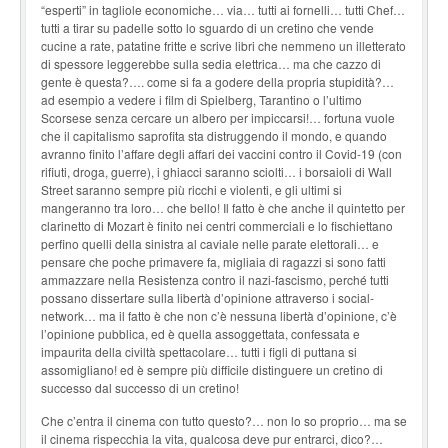
“esperti” in tagliole economiche… via… tutti ai fornelli… tutti Chef…
tutti a tirar su padelle sotto lo sguardo di un cretino che vende
cucine a rate, patatine fritte e scrive libri che nemmeno un illetterato
di spessore leggerebbe sulla sedia elettrica… ma che cazzo di
gente è questa?…. come si fa a godere della propria stupidità?…
ad esempio a vedere i film di Spielberg, Tarantino o l’ultimo
Scorsese senza cercare un albero per impiccarsi!… fortuna vuole
che il capitalismo saprofita sta distruggendo il mondo, e quando
avranno finito l’affare degli affari dei vaccini contro il Covid-19 (con
rifiuti, droga, guerre), i ghiacci saranno sciolti… i borsaioli di Wall
Street saranno sempre più ricchi e violenti, e gli ultimi si
mangeranno tra loro… che bello! Il fatto è che anche il quintetto per
clarinetto di Mozart è finito nei centri commerciali e lo fischiettano
perfino quelli della sinistra al caviale nelle parate elettorali… e
pensare che poche primavere fa, migliaia di ragazzi si sono fatti
ammazzare nella Resistenza contro il nazi-fascismo, perché tutti
possano dissertare sulla libertà d’opinione attraverso i social-
network… ma il fatto è che non c’è nessuna libertà d’opinione, c’è
l’opinione pubblica, ed è quella assoggettata, confessata e
impaurita della civiltà spettacolare… tutti i figli di puttana si
assomigliano! ed è sempre più difficile distinguere un cretino di
successo dal successo di un cretino!
Che c’entra il cinema con tutto questo?… non lo so proprio… ma se
il cinema rispecchia la vita, qualcosa deve pur entrarci, dico?…