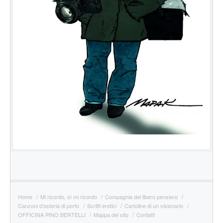
Home
Mi ricordo, sì mi ricordo
Compagnia del libero pensiero
Canzoni d’osteria di porto
Scritti eretici
Cartoline di un visionario
OFFICINA PINO BERTELLI
Mappa del sito
Contatti