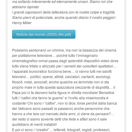
ma soltanto interamente ed eternamente umani. Siamo noi che
abbiamo ispirato
i grandi capolavori della letteratura con le nostre colpe e fragilità.
Siamo pieni di potenziale, anche quando diamo il nostro peggio!.
Henry Miller
Notizie dal mondo (2020) (file pdf)
Possiamo perdonarci un crimine, ma non la bassezza del cinema
per piattaforme televisive… poiché tutto l’immaginario
cinematografico ormai passa dagli splendidi dispositivi-video dove
tutto viene tritato o strizzato per i cervelli dei coleotteri-spettatori…
l’apparato burocratico funziona bene… ci vanno tutti nei salotti
televisivi… politici, operai, stilisti, calciatori, cantanti, sociologi,
filosofi, notai, avvocati, anche qualche ex-terrorista non ci sta
proprio male in tutta questa spazzatura olezzante di stupidità… il
Papa poi ci fa davvero bella figura in diretta mondiale! Benedice
tutti i “cattivi che fanno le guerre” e l’invito alla misericordia è
costante! Chi sono i “cattivi”, non lo dice, forse perché dalla banca
del Vaticano sono passati (e passano) anche personcine che
hanno a che fare col mercato delle armi, ci viene da pensare?…
del resto ci siamo sovente detti che fede e affari sono il sale
quotidiano di menti instabili!
E poi ci sono i “creativi”… letterati, fotografi, registi, professori,