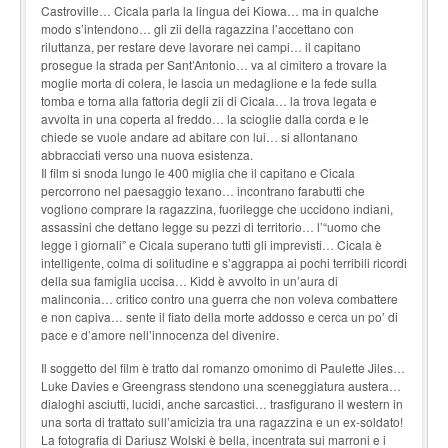
Castroville… Cicala parla la lingua dei Kiowa… ma in qualche
modo s’intendono… gli zii della ragazzina l’accettano con
riluttanza, per restare deve lavorare nei campi… il capitano
prosegue la strada per Sant’Antonio… va al cimitero a trovare la
moglie morta di colera, le lascia un medaglione e la fede sulla
tomba e torna alla fattoria degli zii di Cicala… la trova legata e
avvolta in una coperta al freddo… la scioglie dalla corda e le
chiede se vuole andare ad abitare con lui… si allontanano
abbracciati verso una nuova esistenza.
Il film si snoda lungo le 400 miglia che il capitano e Cicala
percorrono nel paesaggio texano… incontrano farabutti che
vogliono comprare la ragazzina, fuorilegge che uccidono indiani,
assassini che dettano legge su pezzi di territorio… l’“uomo che
legge i giornali” e Cicala superano tutti gli imprevisti… Cicala è
intelligente, colma di solitudine e s’aggrappa ai pochi terribili ricordi
della sua famiglia uccisa… Kidd è avvolto in un’aura di
malinconia… critico contro una guerra che non voleva combattere
e non capiva… sente il fiato della morte addosso e cerca un po’ di
pace e d’amore nell’innocenza del divenire.
Il soggetto del film è tratto dal romanzo omonimo di Paulette Jiles…
Luke Davies e Greengrass stendono una sceneggiatura austera…
dialoghi asciutti, lucidi, anche sarcastici… trasfigurano il western in
una sorta di trattato sull’amicizia tra una ragazzina e un ex-soldato!
La fotografia di Dariusz Wolski è bella, incentrata sui marroni e i