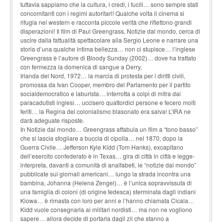
tuttavia sappiamo che la cultura, i credi, i fucili… sono sempre stati
concomitanti con i regimi autoritari! Qualche volta il cinema si
rifugia nel western e racconta piccole verità che riflettono grandi
disperazioni! Il film di Paul Greengrass, Notizie dal mondo, cerca di
uscire dalla fattualità spettacolare alla Sergio Leone e narrare una
storia d’una qualche intima bellezza… non ci stupisce… l’inglese
Greengrass è l’autore di Bloody Sunday (2002)… dove ha trattato
con fermezza la domenica di sangue a Derry,
Irlanda del Nord, 1972… la marcia di protesta per i diritti civili,
promossa da Ivan Cooper, membro del Parlamento per il partito
socialdemocratico e laburista… interrotta a colpi di mitra dai
paracadutisti inglesi… uccisero quattordici persone e fecero molti
feriti… la Regina del colonialismo blasonato era salva! L’IRA ne
darà adeguate risposte.
In Notizie dal mondo… Greengrass affabula un film a “tono basso”
che si lascia sfogliare a buccia di cipolla… nel 1870, dopo la
Guerra Civile… Jefferson Kyle Kidd (Tom Hanks), excapitano
dell’esercito confederato è in Texas… gira di città in città e legge-
interpreta, davanti a comunità di analfabeti, le “notizie dal mondo”
pubblicate sui giornali americani… lungo la strada incontra una
bambina, Johanna (Helena Zengel)… è l’unica sopravvissuta di
una famiglia di coloni (di origine tedesca) sterminata dagli indiani
Kiowa… è rimasta con loro per anni e l’hanno chiamata Cicala…
Kidd vuole consegnarla ai militari nordisti… ma non ne vogliono
sapere… allora decide di portarla dagli zii che stanno a