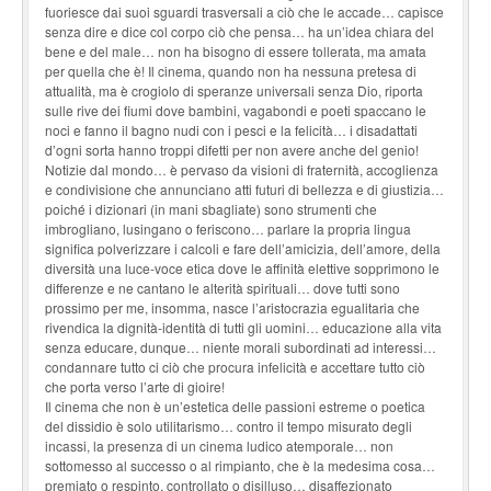
fuoriesce dai suoi sguardi trasversali a ciò che le accade… capisce
senza dire e dice col corpo ciò che pensa… ha un’idea chiara del
bene e del male… non ha bisogno di essere tollerata, ma amata
per quella che è! Il cinema, quando non ha nessuna pretesa di
attualità, ma è crogiolo di speranze universali senza Dio, riporta
sulle rive dei fiumi dove bambini, vagabondi e poeti spaccano le
noci e fanno il bagno nudi con i pesci e la felicità… i disadattati
d’ogni sorta hanno troppi difetti per non avere anche del genio!
Notizie dal mondo… è pervaso da visioni di fraternità, accoglienza
e condivisione che annunciano atti futuri di bellezza e di giustizia…
poiché i dizionari (in mani sbagliate) sono strumenti che
imbrogliano, lusingano o feriscono… parlare la propria lingua
significa polverizzare i calcoli e fare dell’amicizia, dell’amore, della
diversità una luce-voce etica dove le affinità elettive sopprimono le
differenze e ne cantano le alterità spirituali… dove tutti sono
prossimo per me, insomma, nasce l’aristocrazia egualitaria che
rivendica la dignità-identità di tutti gli uomini… educazione alla vita
senza educare, dunque… niente morali subordinati ad interessi…
condannare tutto ci ciò che procura infelicità e accettare tutto ciò
che porta verso l’arte di gioire!
Il cinema che non è un’estetica delle passioni estreme o poetica
del dissidio è solo utilitarismo… contro il tempo misurato degli
incassi, la presenza di un cinema ludico atemporale… non
sottomesso al successo o al rimpianto, che è la medesima cosa…
premiato o respinto, controllato o disilluso… disaffezionato