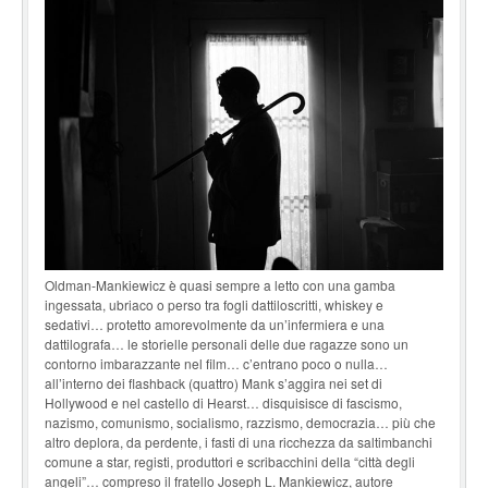
Oldman-Mankiewicz è quasi sempre a letto con una gamba
ingessata, ubriaco o perso tra fogli dattiloscritti, whiskey e
sedativi… protetto amorevolmente da un’infermiera e una
dattilografa… le storielle personali delle due ragazze sono un
contorno imbarazzante nel film… c’entrano poco o nulla…
all’interno dei flashback (quattro) Mank s’aggira nei set di
Hollywood e nel castello di Hearst… disquisisce di fascismo,
nazismo, comunismo, socialismo, razzismo, democrazia… più che
altro deplora, da perdente, i fasti di una ricchezza da saltimbanchi
comune a star, registi, produttori e scribacchini della “città degli
angeli”… compreso il fratello Joseph L. Mankiewicz, autore