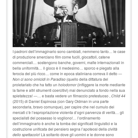
I padroni dell’immaginario sono cambiati, nemmeno tanto… le case
di produzione smerciano film come fucili, giocattoli, catene
commerciali… sostengono banche, governi, mafie internazionali in
bella uniformità… il gioco è il medesimo… sporco e piegato alla
ferocia del più ricco… come in epoca staliniana correva il detto —
Non ci sono omicidi in Paradiso
(quello della dittatura del
proletariato che ha fatto un
holodomor
(infliggere la morte mediante
la fame e altri strumenti coercitivi) mai denunciato a fondo nella sua
spietatezza! —… e basta vedere un filmaccio pretestuoso ,
Child 44
(2015) di Daniel Espinosa (con Gary Oldman in una parte
secondaria, bravo comunque), per capire che nel cumulo dei
mercati c’è l’espropriazione violenta d’ogni parvenza di verità… gli
specialisti del possesso lo vogliono!… l’ordinamento
dell’immaginario è anche la tomba dei significati linguistici e la
costruzione unificata del pensiero segna l’apoteosi della
civiltà
dello spettacolo
! Là soltanto dove gli uomini e le donne sono