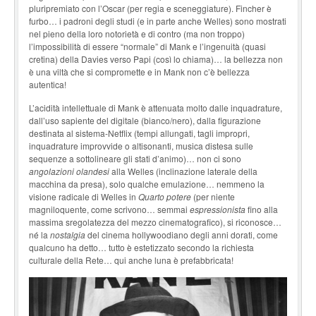
pluripremiato con l’Oscar (per regia e sceneggiature). Fincher è
furbo… i padroni degli studi (e in parte anche Welles) sono mostrati
nel pieno della loro notorietà e di contro (ma non troppo)
l’impossibilità di essere “normale” di Mank e l’ingenuità (quasi
cretina) della Davies verso Papi (così lo chiama)… la bellezza non
è una viltà che si compromette e in Mank non c’è bellezza
autentica!
L’acidità intellettuale di Mank è attenuata molto dalle inquadrature,
dall’uso sapiente del digitale (bianco/nero), dalla figurazione
destinata al sistema-Netflix (tempi allungati, tagli impropri,
inquadrature improvvide o altisonanti, musica distesa sulle
sequenze a sottolineare gli stati d’animo)… non ci sono
angolazioni olandesi
alla Welles (inclinazione laterale della
macchina da presa), solo qualche emulazione… nemmeno la
visione radicale di Welles in
Quarto potere
(per niente
magniloquente, come scrivono… semmai
espressionista
fino alla
massima sregolatezza del mezzo cinematografico), si riconosce…
né la
nostalgia
del cinema hollywoodiano degli anni dorati, come
qualcuno ha detto… tutto è estetizzato secondo la richiesta
culturale della Rete… qui anche luna è prefabbricata!