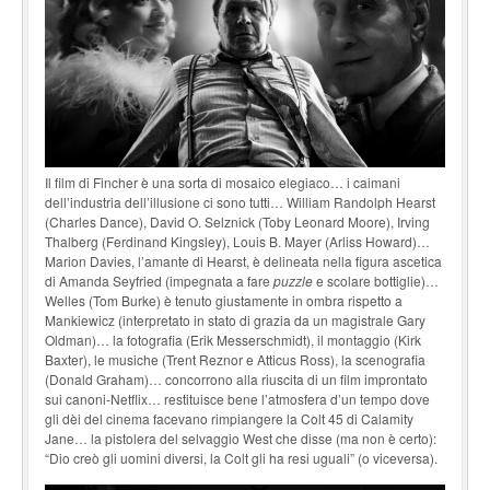
Il film di Fincher è una sorta di mosaico elegiaco… i caimani
dell’industria dell’illusione ci sono tutti… William Randolph Hearst
(Charles Dance), David O. Selznick (Toby Leonard Moore), Irving
Thalberg (Ferdinand Kingsley), Louis B. Mayer (Arliss Howard)…
Marion Davies, l’amante di Hearst, è delineata nella figura ascetica
di Amanda Seyfried (impegnata a fare
puzzle
e scolare bottiglie)…
Welles (Tom Burke) è tenuto giustamente in ombra rispetto a
Mankiewicz (interpretato in stato di grazia da un magistrale Gary
Oldman)… la fotografia (Erik Messerschmidt), il montaggio (Kirk
Baxter), le musiche (Trent Reznor e Atticus Ross), la scenografia
(Donald Graham)… concorrono alla riuscita di un film improntato
sui canoni-Netflix… restituisce bene l’atmosfera d’un tempo dove
gli dèi del cinema facevano rimpiangere la Colt 45 di Calamity
Jane… la pistolera del selvaggio West che disse (ma non è certo):
“Dio creò gli uomini diversi, la Colt gli ha resi uguali” (o viceversa).