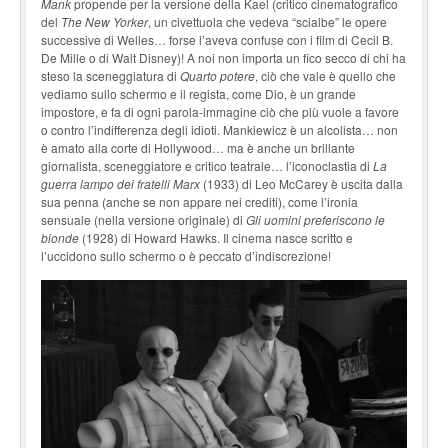
Mank
propende per la versione della Kael (critico cinematografico
del
The New Yorker
, un civettuola che vedeva “scialbe” le opere
successive di Welles… forse l’aveva confuse con i film di Cecil B.
De Mille o di Walt Disney)! A noi non importa un fico secco di chi ha
steso la sceneggiatura di
Quarto potere
, ciò che vale è quello che
vediamo sullo schermo e il regista, come Dio, è un grande
impostore, e fa di ogni parola-immagine ciò che più vuole a favore
o contro l’indifferenza degli idioti. Mankiewicz è un alcolista… non
è amato alla corte di Hollywood… ma è anche un brillante
giornalista, sceneggiatore e critico teatrale… l’iconoclastia di
La
guerra lampo dei fratelli Marx
(1933) di Leo McCarey è uscita dalla
sua penna (anche se non appare nei crediti), come l’ironia
sensuale (nella versione originale) di
Gli uomini preferiscono le
bionde
(1928) di Howard Hawks. Il cinema nasce scritto e
l’uccidono sullo schermo o è peccato d’indiscrezione!