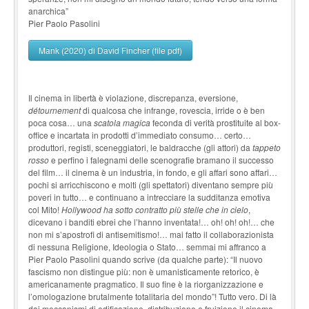
anarchica”
Pier Paolo Pasolini
Mank (2020) di David Fincher (file pdf)
Il cinema in libertà è violazione, discrepanza, eversione,
détournement
di qualcosa che infrange, rovescia, irride o è ben
poca cosa… una
scatola magica
feconda di verità prostituite al box-
office e incartata in prodotti d’immediato consumo… certo…
produttori, registi, sceneggiatori, le baldracche (gli attori) da
tappeto
rosso
e perfino i falegnami delle scenografie bramano il successo
del film… il cinema è un industria, in fondo, e gli affari sono affari…
pochi si arricchiscono e molti (gli spettatori) diventano sempre più
poveri in tutto… e continuano a intrecciare la sudditanza emotiva
col Mito!
Hollywood ha sotto contratto più stelle che in cielo
,
dicevano i banditi ebrei che l’hanno inventata!… oh! oh! oh!… che
non mi s’apostrofi di antisemitismo!… mai fatto il collaborazionista
di nessuna Religione, Ideologia o Stato… semmai mi affranco a
Pier Paolo Pasolini quando scrive (da qualche parte): “Il nuovo
fascismo non distingue più: non è umanisticamente retorico, è
americanamente pragmatico. Il suo fine è la riorganizzazione e
l’omologazione brutalmente totalitaria del mondo”! Tutto vero. Di là
dai meccanismi di edificazione, distribuzione e fruizione il cinema