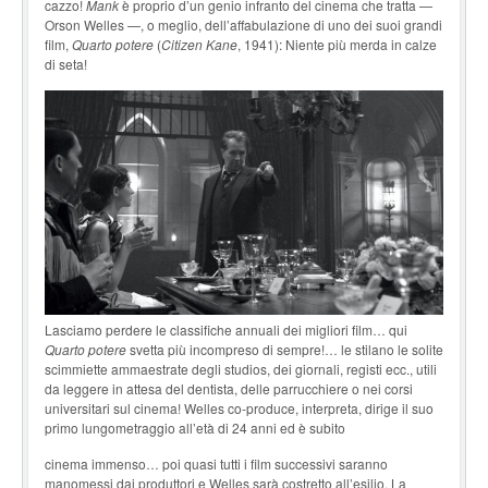
cazzo!
Mank
è proprio d’un genio infranto del cinema che tratta —
Orson Welles —, o meglio, dell’affabulazione di uno dei suoi grandi
film,
Quarto potere
(
Citizen Kane
, 1941): Niente più merda in calze
di seta!
Lasciamo perdere le classifiche annuali dei migliori film… qui
Quarto potere
svetta più incompreso di sempre!… le stilano le solite
scimmiette ammaestrate degli studios, dei giornali, registi ecc., utili
da leggere in attesa del dentista, delle parrucchiere o nei corsi
universitari sul cinema! Welles co-produce, interpreta, dirige il suo
primo lungometraggio all’età di 24 anni ed è subito
cinema immenso… poi quasi tutti i film successivi saranno
manomessi dai produttori e Welles sarà costretto all’esilio. La