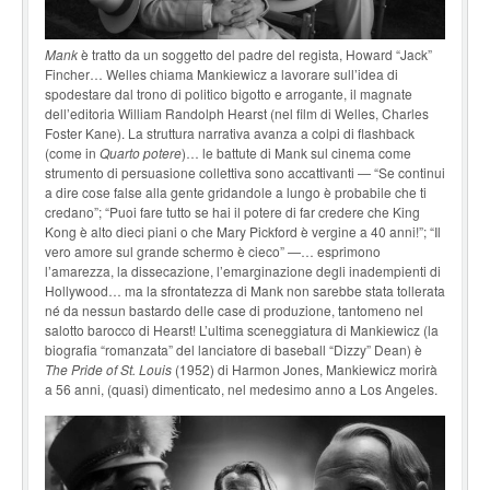
Mank
è tratto da un soggetto del padre del regista, Howard “Jack”
Fincher… Welles chiama Mankiewicz a lavorare sull’idea di
spodestare dal trono di politico bigotto e arrogante, il magnate
dell’editoria William Randolph Hearst (nel film di Welles, Charles
Foster Kane). La struttura narrativa avanza a colpi di flashback
(come in
Quarto potere
)… le battute di Mank sul cinema come
strumento di persuasione collettiva sono accattivanti — “Se continui
a dire cose false alla gente gridandole a lungo è probabile che ti
credano”; “Puoi fare tutto se hai il potere di far credere che King
Kong è alto dieci piani o che Mary Pickford è vergine a 40 anni!”; “Il
vero amore sul grande schermo è cieco” —… esprimono
l’amarezza, la dissecazione, l’emarginazione degli inadempienti di
Hollywood… ma la sfrontatezza di Mank non sarebbe stata tollerata
né da nessun bastardo delle case di produzione, tantomeno nel
salotto barocco di Hearst! L’ultima sceneggiatura di Mankiewicz (la
biografia “romanzata” del lanciatore di baseball “Dizzy” Dean) è
The Pride of St. Louis
(1952) di Harmon Jones, Mankiewicz morirà
a 56 anni, (quasi) dimenticato, nel medesimo anno a Los Angeles.