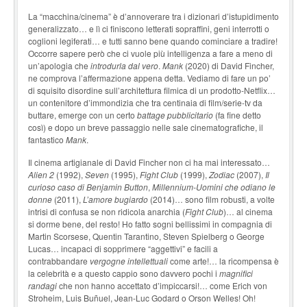
La “macchina/cinema” è d’annoverare tra i dizionari d’istupidimento
generalizzato… e lì ci finiscono letterati sopraffini, geni interrotti o
coglioni legiferati… e tutti sanno bene quando cominciare a tradire!
Occorre sapere però che ci vuole più intelligenza a fare a meno di
un’apologia che
introdurla dal vero
.
Mank
(2020) di David Fincher,
ne comprova l’affermazione appena detta. Vediamo di fare un po’
di squisito disordine sull’architettura filmica di un prodotto-Netflix…
un contenitore d’immondizia che tra centinaia di film/serie-tv da
buttare, emerge con un certo
bat
tage pubblicitario
(fa fine detto
così) e dopo un breve passaggio nelle sale cinematografiche, il
fantastico
Mank
.
Il cinema artigianale di David Fincher non ci ha mai interessato…
Alien 2
(1992),
Seven
(1995),
Fight Club
(1999),
Zodiac
(2007),
Il
curioso caso di Benjamin Button
,
Millennium-Uomini che odiano le
donne
(2011),
L’amore bugiardo
(2014)… sono film robusti, a volte
intrisi di confusa se non ridicola anarchia (
Fight Club
)… al cinema
si dorme bene, del resto! Ho fatto sogni bellissimi in compagnia di
Martin Scorsese, Quentin Tarantino, Steven Spielberg o George
Lucas… incapaci di sopprimere “aggettivi” e facili a
contrabbandare
vergogne intellettuali
come arte!… la ricompensa è
la celebrità e a questo cappio sono davvero pochi i
magnifici
randagi
che non hanno accettato d’impiccarsi!… come Erich von
Stroheim, Luis Buñuel, Jean-Luc Godard o Orson Welles! Oh!