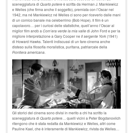
sceneggiatura di
Quarto potere
è scritta da Herman J. Mankiewicz
e Welles (che firma anche il soggetto), premiata con l’Oscar nel
1942, ma né Mankiewicz né Welles ci sono per riceverlo dalle mani
di un comico banale ma celeberrimo (Bob Hope). Il film è un
capolavoro… per i curiosi delle statistiche, quell’anno l’Oscar al
miglior film andò a
Com’era verde la mia valle
di John Ford e per la
migliore interpretazione a Gary Cooper ne
Il sergente York
(1941)
di Howard Hawks. Talenti indiscussi di un fare-cinema anche
disteso sulla filosofia moralistica, puritana, patriarcale della
Frontiera americana
.
Gli storici del cinema sono divisi in merito a chi ha scritto la
sceneggiatura di
Quarto potere
… quelli vicini a Peter Bogdanoviich
ritengono che è stata redatta da Mankiewicz e Welles, altri come
Pauline Kael, che è interamente di Mankiewicz, rivista da Welles…