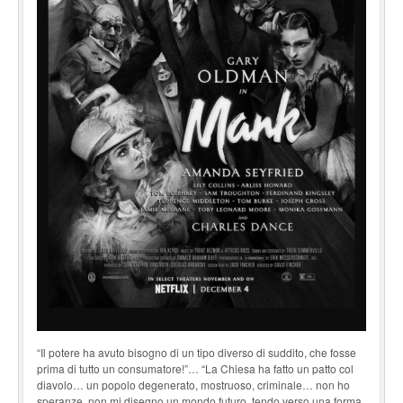
“Il potere ha avuto bisogno di un tipo diverso di suddito, che fosse
prima di tutto un consumatore!”… “La Chiesa ha fatto un patto col
diavolo… un popolo degenerato, mostruoso, criminale… non ho
speranze, non mi disegno un mondo futuro, tendo verso una forma