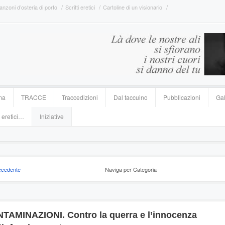
anzoni d’osteria di porto
Scritti eretici
Cartoline di un visionario
ma
TRACCE
Traccedizioni
Dal taccuino
Pubblicazioni
Gal
 eretici…
Iniziative
ecedente
Naviga per Categoria
TAMINAZIONI. Contro la querra e l’innocenza