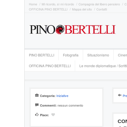
Home
Mi ricordo, sì mi ricordo
Compagnia del libero pensiero
C
OFFICINA PINO BERTELLI
Mappa del sito
Contatti
PINO BERTELLI
Fotografia
Situazionismo
Cine
OFFICINA PINO BERTELLI
Le monde diplomatique / Scritti
Iniziative
Pr
Categoria:
nessun commento
Commenti:
Piace:
CON