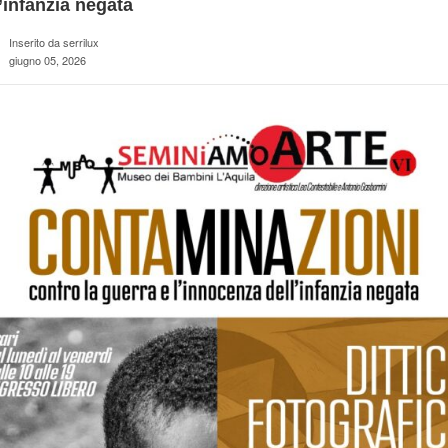
’infanzia negata
Inserito da serrilux
giugno 05, 2026