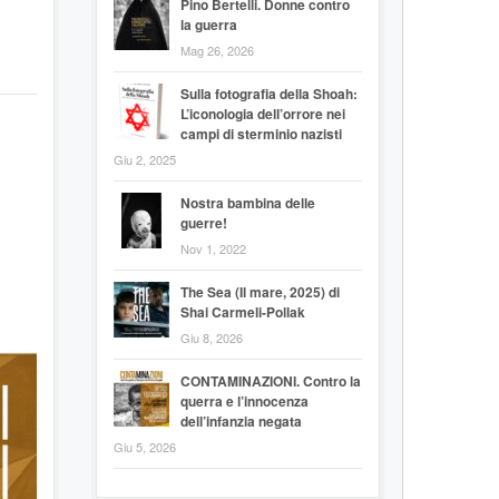
Pino Bertelli. Donne contro
la guerra
Mag 26, 2026
Sulla fotografia della Shoah:
L’iconologia dell’orrore nei
campi di sterminio nazisti
Giu 2, 2025
Nostra bambina delle
guerre!
Nov 1, 2022
The Sea (Il mare, 2025) di
Shai Carmeli-Pollak
Giu 8, 2026
CONTAMINAZIONI. Contro la
querra e l’innocenza
dell’infanzia negata
Giu 5, 2026