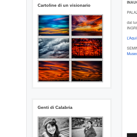
INAUG
Cartoline di un visionario
PALAZ
dal lu
INGR
L’Aqu
SEMI
Museo
Genti di Calabria