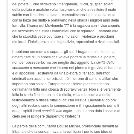
del potere… che sfidavano i manganelli, i fucili, gli spari solerti
della polizia e qualche volta riuscivano anche a restituire il male
subito con il medesimo sale… combattevano il diritto della forza
con la forza del diritto e portavano nella strada i migliori anni della
loro vita. L’icona del Movimento ’77 è la ragazza con il viso coperto
dal fazzoletto che sfida i carabinieri con lo sguardo… sembra dire
che la stupidità vede ovunque simulazioni, violenze e proclami
elettorali, l’intelligenza solo ingiustizie, repressioni e rivolte sociali.
L’abbiamo rammentato sopra… gli scritti frugano nelle ferite mai
rimarginate di un’epoca che voleva portare la fantasia al potere,
non per possederlo, ma per meglio distruggerlo! La
civiltà dello
spettacolo
o
mercatale
che impera nel pianeta è gravida di banalità
e di apocalissi, sostenuta da una pletora di fanatici, detrattori,
criminali con accenti terroristici… è il terreno di spiriti totalitari che
imperano non solo in Europa ma nell’intero pianeta e fanno
dell’umanità tutta una cloaca di sopravvivenza. Non si è veramente
letta la storia finché non la si è riletta, vista o raccontata nelle
testimonianze o riflessi vitali di chi l’ha vissuta. Davanti al dolore
degli altri restano sono la commozione e il ringraziamento per tutti
quegli spiriti liberi
sensibili alle foglie
… che hanno dato l’assalto al
cielo per respingere dappertutto l’infelicità.
Le parole della comunarda Louise Michel, pronunciate davanti al
tribunale che la condannava ai lavori forzati per le sue idee di