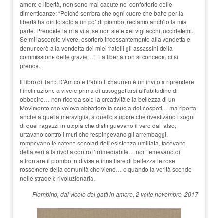
amore e libertà, non sono mai cadute nel confortorio delle
dimenticanze: “Poiché sembra che ogni cuore che batte per la
libertà ha diritto solo a un po’ di piombo, reclamo anch’io la mia
parte. Prendete la mia vita, se non siete dei vigliacchi, uccidetemi.
Se mi lascerete vivere, esorterò incessantemente alla vendetta e
denuncerò alla vendetta dei miei fratelli gli assassini della
commissione delle grazie…”. La libertà non si concede, ci si
prende.
Il libro di Tano D’Amico e Pablo Echaurren è un invito a riprendere
l’inclinazione a vivere prima di assoggettarsi all’abitudine di
obbedire… non ricorda solo la creatività e la bellezza di un
Movimento che voleva abbattere la scuola dei despoti… ma riporta
anche a quella meraviglia, a quello stupore che rivestivano i sogni
di quei ragazzi in utopia che distinguevano il vero dal falso,
urtavano contro i muri che respingevano gli arrembaggi,
rompevano le catene secolari dell’esistenza umiliata, facevano
della verità la rivolta contro l’irrimediabile… non temevano di
affrontare il piombo in divisa e innaffiare di bellezza le rose
rosse/nere della comunità che viene… e quando la verità scende
nelle strade è rivoluzionaria.
Piombino, dal vicolo dei gatti in amore, 2 volte novembre, 2017