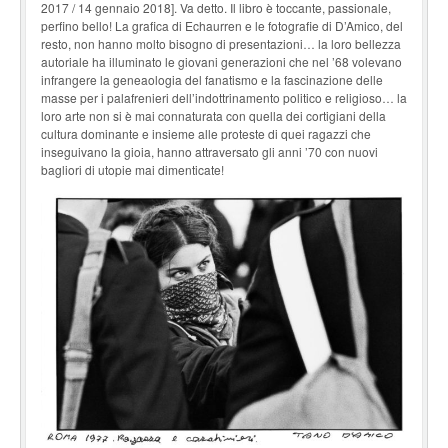
2017 / 14 gennaio 2018]. Va detto. Il libro è toccante, passionale,
perfino bello! La grafica di Echaurren e le fotografie di D’Amico, del
resto, non hanno molto bisogno di presentazioni… la loro bellezza
autoriale ha illuminato le giovani generazioni che nel ’68 volevano
infrangere la geneaologia del fanatismo e la fascinazione delle
masse per i palafrenieri dell’indottrinamento politico e religioso… la
loro arte non si è mai connaturata con quella dei cortigiani della
cultura dominante e insieme alle proteste di quei ragazzi che
inseguivano la gioia, hanno attraversato gli anni ’70 con nuovi
bagliori di utopie mai dimenticate!