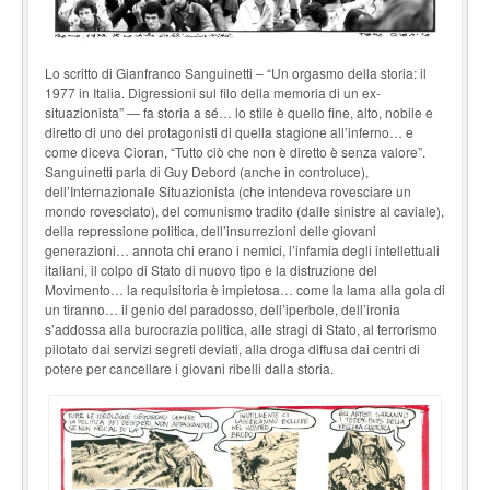
Lo scritto di Gianfranco Sanguinetti – “Un orgasmo della storia: il
1977 in Italia. Digressioni sul filo della memoria di un ex-
situazionista” — fa storia a sé… lo stile è quello fine, alto, nobile e
diretto di uno dei protagonisti di quella stagione all’inferno… e
come diceva Cioran, “Tutto ciò che non è diretto è senza valore”.
Sanguinetti parla di Guy Debord (anche in controluce),
dell’Internazionale Situazionista (che intendeva rovesciare un
mondo rovesciato), del comunismo tradito (dalle sinistre al caviale),
della repressione politica, dell’insurrezioni delle giovani
generazioni… annota chi erano i nemici, l’infamia degli intellettuali
italiani, il colpo di Stato di nuovo tipo e la distruzione del
Movimento… la requisitoria è impietosa… come la lama alla gola di
un tiranno… il genio del paradosso, dell’iperbole, dell’ironia
s’addossa alla burocrazia politica, alle stragi di Stato, al terrorismo
pilotato dai servizi segreti deviati, alla droga diffusa dai centri di
potere per cancellare i giovani ribelli dalla storia.