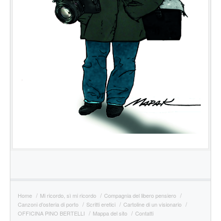
Home
Mi ricordo, sì mi ricordo
Compagnia del libero pensiero
Canzoni d’osteria di porto
Scritti eretici
Cartoline di un visionario
OFFICINA PINO BERTELLI
Mappa del sito
Contatti