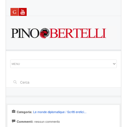
Le monde diplomatique / Scritti eretici...
Categoria:
nessun commento
Commenti: