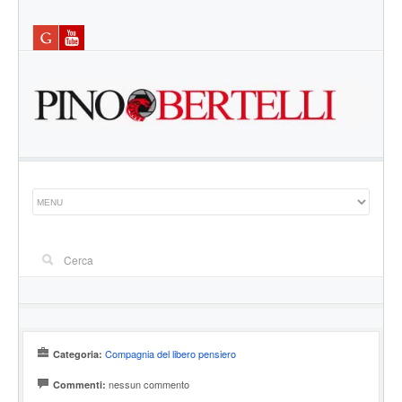
Compagnia del libero pensiero
Categoria:
nessun commento
Commenti: