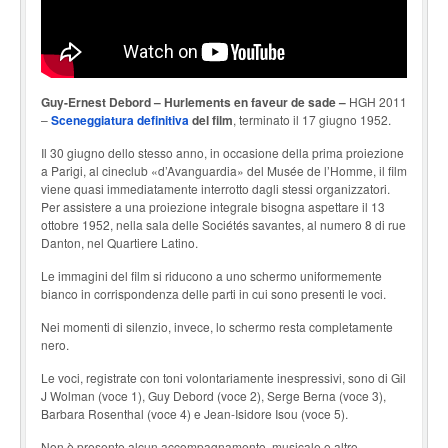
Guy-Ernest Debord – Hurlements en faveur de sade –
HGH 2011
–
Sceneggiatura definitiva
del film
, terminato il 17 giugno 1952.
Il 30 giugno dello stesso anno, in occasione della prima proiezione
a Parigi, al cineclub «d’Avanguardia» del Musée de l’Homme, il film
viene quasi immediatamente interrotto dagli stessi organizzatori.
Per assistere a una proiezione integrale bisogna aspettare il 13
ottobre 1952, nella sala delle Sociétés savantes, al numero 8 di rue
Danton, nel Quartiere Latino.
Le immagini del film si riducono a uno schermo uniformemente
bianco in corrispondenza delle parti in cui sono presenti le voci.
Nei momenti di silenzio, invece, lo schermo resta completamente
nero.
Le voci, registrate con toni volontariamente inespressivi, sono di Gil
J Wolman (voce 1), Guy Debord (voce 2), Serge Berna (voce 3),
Barbara Rosenthal (voce 4) e Jean-Isidore Isou (voce 5).
Non è presente alcun accompagnamento, musicale o altro.