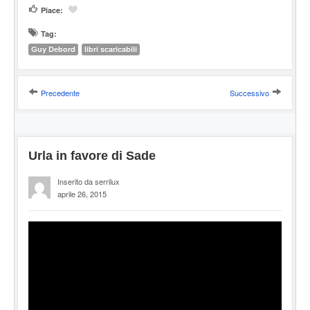
Piace:
Tag:
Guy Debord
libri scaricabili
Precedente
Successivo
Urla in favore di Sade
Inserito da serrilux
aprile 26, 2015