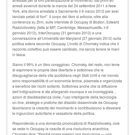
arrestate per la loro partecipazione al movimento; dai primi 80
arresti avvenuti durante la marcia del 24 settembre 2011 a New
York, alla donna arrestata a Sacramento il 6 marzo 2012 per aver
lanciato petali di fiori”. Il corpo del libro si articola, oltre alla
conferenza su Zinn, sulle interviste di Occupay di Boston, Edward
Radzivilovskiy (fatta al MIT, Cambridge, Massachusetts, il 6
gennaio 2012), InterOccupay (31 gennaio 2012) e una
conversazione all’Università del Maryland (27 gennaio 2012) sulla
politica estera secondo Occupay. L’invito di Chomsky indica che il
racconto collettivo può essere cambiato, ma senza tenere le mani
in tasca.
Siamo il 99% è un libro coraggioso. Chomsky, del resto, non teme
di esprimere le proprie idee libertarie e sottolinea che le
disuguaglianze della vita quotidiana negli Stati Uniti e nel mondo
sono responsabilità di un’economia feroce, plasmata e organizzata
a beneficio dei ricchi soltanto. Sottolinea anche che la diffusione
dell’indignazione si sta allargando ovunque e va incoraggiata…
azioni di disobbedienza civile, l’uso intelligente della tecnologia
on-line, strategie e pratiche del dissidio disseminate da Occupay
favoriscono la crescita del movimento e contribuiscono a disvelare
le ingiunzioni autoritarie e vessatorie della politica.
Rispondendo a una domanda provocatoria di Radzivilovskiy, cioè
se vede in Occupay la nascita di una rivoluziona anarchica,
Chomsky dice: “Perché possa esserci una rivoluzione — una