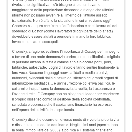
rivoluzione significativa – c’è bisogno che una rilevante
maggioranza della popolazione riconosca o ritenga che ulteriori
riforme non possano avvenire all’interno dell’attuale assetto
istituzionale. Non è affatto la situazione in cui ci troviamo oggi”.
Chomsky si augura che “cento fiori” sboccino e che i lavoratori del
sobborgo di Boston (come i lavoratori di ogni parte del pianeta)
dovrebbero essere aiutati a prendere in mano la loro fabbrica,
invece di restare disoccupati.
Chomsky, a ragione, sostiene l’importanza di Occupy per l’impegno
a favore di una reale democrazia partecipata dai cittadini… migliaia
di persone alzano la testa e cominciano a bloccare ponti, porti,
fabbriche, autostrade, luoghi di lavoro e fanno sentire finalmente la
loro voce. Nascono linguaggi nuovi, affidati a media creativi,
autonomi, svincolati dalla dittatura del silenzio dei grandi organi di
informazione mediatica… è un’insurrezione collettiva pacifica, le
cui armi principali sono la democrazia, la verità, la trasparenza e
l’azione diretta. E Occupay non ha bisogno di leader per esprimere
il proprio dissenso contro la gestione della società controllata,
schedata e oppressa che il capitalismo finanziario ha espresso
nell’epoca della civiltà dello spettacolo.
Chomsky dice che occorre un diverso modo di vivere la propria vita
e dissentire dal modello dominante. Negli ultimi anni (specie dopo
la bolla immobiliare del 2008) la politica e il sistema finanziario