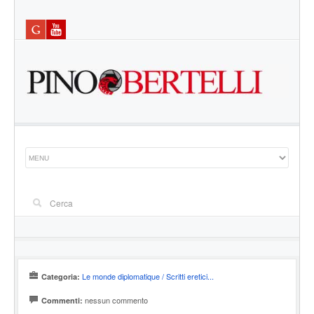
Le monde diplomatique / Scritti eretici...
Categoria:
nessun commento
Commenti: