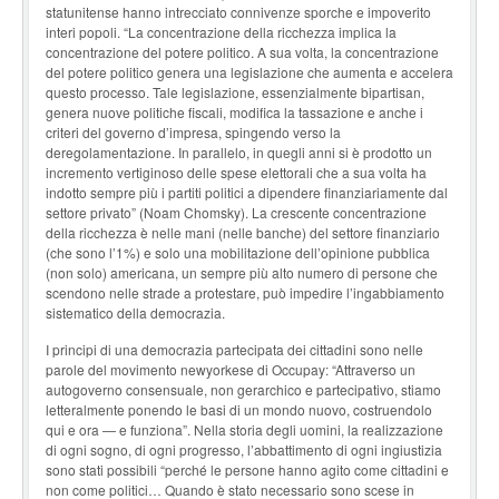
statunitense hanno intrecciato connivenze sporche e impoverito
interi popoli. “La concentrazione della ricchezza implica la
concentrazione del potere politico. A sua volta, la concentrazione
del potere politico genera una legislazione che aumenta e accelera
questo processo. Tale legislazione, essenzialmente bipartisan,
genera nuove politiche fiscali, modifica la tassazione e anche i
criteri del governo d’impresa, spingendo verso la
deregolamentazione. In parallelo, in quegli anni si è prodotto un
incremento vertiginoso delle spese elettorali che a sua volta ha
indotto sempre più i partiti politici a dipendere finanziariamente dal
settore privato” (Noam Chomsky). La crescente concentrazione
della ricchezza è nelle mani (nelle banche) del settore finanziario
(che sono l’1%) e solo una mobilitazione dell’opinione pubblica
(non solo) americana, un sempre più alto numero di persone che
scendono nelle strade a protestare, può impedire l’ingabbiamento
sistematico della democrazia.
I principi di una democrazia partecipata dei cittadini sono nelle
parole del movimento newyorkese di Occupay: “Attraverso un
autogoverno consensuale, non gerarchico e partecipativo, stiamo
letteralmente ponendo le basi di un mondo nuovo, costruendolo
qui e ora — e funziona”. Nella storia degli uomini, la realizzazione
di ogni sogno, di ogni progresso, l’abbattimento di ogni ingiustizia
sono stati possibili “perché le persone hanno agito come cittadini e
non come politici… Quando è stato necessario sono scese in