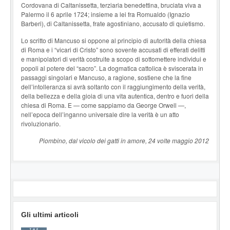
Cordovana di Caltanissetta, terziaria benedettina, bruciata viva a
Palermo il 6 aprile 1724; insieme a lei fra Romualdo (Ignazio
Barberi), di Caltanissetta, frate agostiniano, accusato di quietismo.
Lo scritto di Mancuso si oppone al principio di autorità della chiesa
di Roma e i “vicari di Cristo” sono sovente accusati di efferati delitti
e manipolatori di verità costruite a scopo di sottomettere individui e
popoli al potere del “sacro”. La dogmatica cattolica è sviscerata in
passaggi singolari e Mancuso, a ragione, sostiene che la fine
dell’intolleranza si avrà soltanto con il raggiungimento della verità,
della bellezza e della gioia di una vita autentica, dentro e fuori della
chiesa di Roma. E — come sappiamo da George Orwell —,
nell’epoca dell’inganno universale dire la verità è un atto
rivoluzionario.
Piombino, dal vicolo dei gatti in amore, 24 volte maggio 2012
Gli ultimi articoli