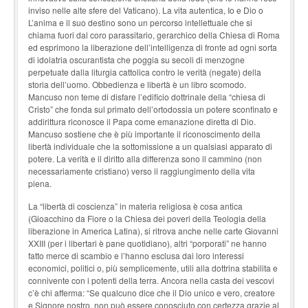
inviso nelle alte sfere del Vaticano). La vita autentica, Io e Dio o
L’anima e il suo destino sono un percorso intellettuale che si
chiama fuori dal coro parassitario, gerarchico della Chiesa di Roma
ed esprimono la liberazione dell’intelligenza di fronte ad ogni sorta
di idolatria oscurantista che poggia su secoli di menzogne
perpetuate dalla liturgia cattolica contro le verità (negate) della
storia dell’uomo. Obbedienza e libertà è un libro scomodo.
Mancuso non teme di disfare l’edificio dottrinale della “chiesa di
Cristo” che fonda sul primato dell’ortodossia un potere sconfinato e
addirittura riconosce il Papa come emanazione diretta di Dio.
Mancuso sostiene che è più importante il riconoscimento della
libertà individuale che la sottomissione a un qualsiasi apparato di
potere. La verità e il diritto alla differenza sono il cammino (non
necessariamente cristiano) verso il raggiungimento della vita
piena.
La “libertà di coscienza” in materia religiosa è cosa antica
(Gioacchino da Fiore o la Chiesa dei poveri della Teologia della
liberazione in America Latina), si ritrova anche nelle carte Giovanni
XXIII (per i libertari è pane quotidiano), altri “porporati” ne hanno
fatto merce di scambio e l’hanno esclusa dai loro interessi
economici, politici o, più semplicemente, utili alla dottrina stabilita e
connivente con i potenti della terra. Ancora nella casta dei vescovi
c’è chi afferma: “Se qualcuno dice che il Dio unico e vero, creatore
e Signore nostro, non può essere conosciuto con certezza grazie al