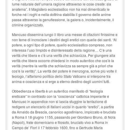
lume naturale dell’umana ragione attraverso le cose create: sia
anatema”. Il Magistero ecclesiastico non ha mai dimenticato le
forche né i roghi e nella dottrina stabilita il governo delle anime
passa attraverso la genuflessione, la galera o, incidentalmente, il
crimine organizzato.
Mancuso dissemina lungo il libro una messe di citazioni finissime e
non teme di incrociare i destini degli eretici con quelle dei santi. “Al
potere, a ogni tipo di potere, quello ecclesiastico compreso, non
interessa l’uso limpido e disinteressato della ragione… C’è una
verità che libera e c’è una verità che schiavizza. Per giungere alla
verità che libera occorre chiedersi in modo autentico che cos’è la
verità (mentre la verità che schiavizza sa sempre già a priori che
cos’è la verità)”. La verità del potere è menzogna, scrive più volte il
teologo, l’affarismo politico dello Stato Vaticano si interpone tra
anima e coscienza e si erge a eterno destino degli uomini tutti.
Obbedienza e libertà è un autentico manifesto di “teologia
ereticale” in contrasto con la “coscienza” cattolica imperante e
Mancuso in appendice non si lascia sfuggire la tentazione di
redigere un elencario di italiani uccisi in quanto “eretici”, a partire
da Arnaldo da Brescia, canonico agostiniano, impiccato e bruciato
a Roma il 18 giugno 1155, passando per Giordano Bruno, di Nola
(Napoli), frate domenicano e filosofo, bruciato vivo a Roma in
Campo de’ Fiori il 17 febbraio 1600, fino a Gertrude Maria