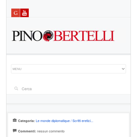
Le monde diplomatique / Scritti eretici...
Categoria:
nessun commento
Commenti: