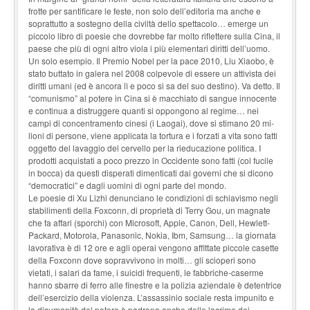
frotte per santificare le feste, non solo dell’editoria ma anche e
soprattutto a sostegno della civiltà dello spettacolo… emerge un
piccolo libro di poesie che dovrebbe far molto riflettere sulla Cina, il
paese che più di ogni altro viola i più elementari diritti dell’uomo.
Un solo esempio. Il Premio Nobel per la pace 2010, Liu Xiaobo, è
stato buttato in galera nel 2008 colpevole di essere un attivista dei
diritti umani (ed è ancora lì e poco si sa del suo destino). Va detto. Il
“comunismo” al potere in Cina si è macchiato di sangue innocente
e continua a distruggere quanti si oppongono al regime… nei
campi di concentramento cinesi (i Laogai), dove si stimano 20 mi-
lioni di persone, viene applicata la tortura e i forzati a vita sono fatti
oggetto del lavaggio del cervello per la rieducazione politica. I
prodotti acquistati a poco prezzo in Occidente sono fatti (col fucile
in bocca) da questi disperati dimenticati dai governi che si dicono
“democratici” e dagli uomini di ogni parte del mondo.
Le poesie di Xu Lizhi denunciano le condizioni di schiavismo negli
stabilimenti della Foxconn, di proprietà di Terry Gou, un magnate
che fa affari (sporchi) con Microsoft, Apple, Canon, Dell, Hewlett-
Packard, Motorola, Panasonic, Nokia, Ibm, Samsung… la giornata
lavorativa è di 12 ore e agli operai vengono affittate piccole casette
della Foxconn dove sopravvivono in molti… gli scioperi sono
vietati, i salari da fame, i suicidi frequenti, le fabbriche-caserme
hanno sbarre di ferro alle finestre e la polizia aziendale è detentrice
dell’esercizio della violenza. L’assassinio sociale resta impunito e
la disumanità del potere è padrona anche delle lacrime dei