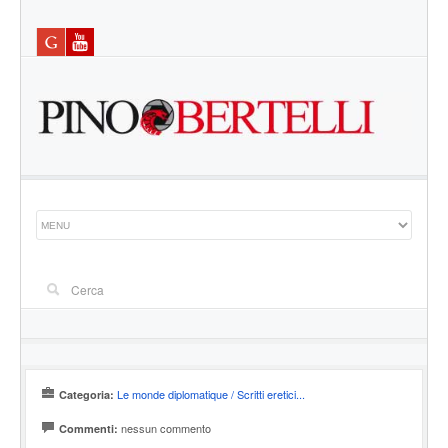
Le monde diplomatique / Scritti eretici...
Categoria:
nessun commento
Commenti: