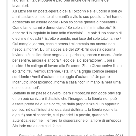
lavoratori.
Xu Lizhi era un poeta-operaio della Foxconn e si è ucciso a soli 24
anni lasciando in sorte all’umanità civile le sue poesie… “mi hanno
addestrato ad essere docile / Non so come gridare o ribellarmi /
Come lamentarmi o denunciare / So solo sfinirmi in silenzio”. E
ancora: “Ho ingoiato la luna fatta d’acciaio”… e poi: “Uno spazio di
dieci metri quadri / ristretto e umido, mai luce del sole tutto l’anno /
Qui mangio, dormo, caco e penso / mi ammalo ma ancora non
riesco a morire”. L’ultima poesia è del 2014: “In questa oscurità,
inviando / un silenzioso segnale di pericolo, ancora e ancora / solo
per sentire, ancora e ancora / l’eco della disperazione”… poi si
uccide. Un collega di lavoro alla Foxconn, Zhou Qizao scrive il suo
epitaffio: “Tu, ventiquattrenne, / stai in una grigia cornice sempre
sorridente / Venti d’autunno e pioggia d’autunno / Un padre
incanutito, incespicando, ritorna a casa / con in mano la nera urna
delle tue ceneri”.
Soltanto in un paese davvero libero l’impostura non gode privilegi
e non può schivare il dissidio che l’insegue… la libertà non può
essere preda né di una corte, né dalla prepotenza di un apparato
politico, né dall’iniquità di qualsiasi dottrina… la libertà (come la
dignità) non si concede, ci si prende! La poesia, quando è
autentica, esprime il terrore, la disperazione o l’amore di un’epoca!
Sia lode ora a uomini di fama.
Piombino, dal vicolo dei gatti in amore, 14 volte novembre 2016