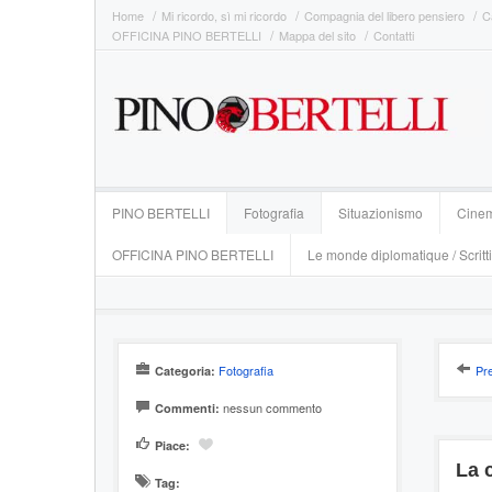
Home
Mi ricordo, sì mi ricordo
Compagnia del libero pensiero
C
OFFICINA PINO BERTELLI
Mappa del sito
Contatti
PINO BERTELLI
Fotografia
Situazionismo
Cine
OFFICINA PINO BERTELLI
Le monde diplomatique / Scritti
Fotografia
Pr
Categoria:
nessun commento
Commenti:
Piace:
La 
Tag: