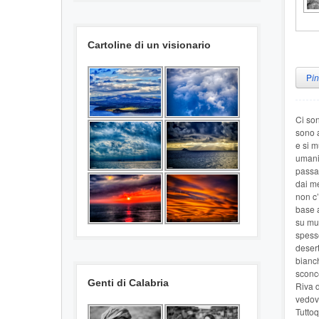
Cartoline di un visionario
P
i
Ci son
sono a
e si m
umanit
passan
dai m
non c’
base a
su mul
spesso
desert
bianch
sconce
Genti di Calabria
Riva d
vedove
Tuttoq