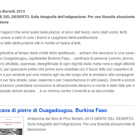
 Bertelli, 2013
 DEL DESERTO. Sulla fotografia dell’indignazione. Per una filosofia situazionis
azione
i i ragazzi che sono scesi nelle piazze, si sono dati fuoco, sono stati uccisi, feriti,
preso a calci in culo i tiranni e i pagliacci della partitocrazia
o fatto della propria vita in rivolta un’opera d’arte.
ritudine al tempo della civiltà dello spettacolo… schiavi che lavorano in una cava 
e a Ouagadougou, capitaledel Burkina Faso… centinaia di persone (uomini, donne,
i) sfruttate, oppresse, delegittimate di ogni dignità dalla mafia nera e dagli affaristi
i, per spaccacre pietre che prima sono scaldate con il fuoco fatto con copertoni di
 e poi vendute per una miseria agli ras del luogo che le smistano alle compagnie 
i per fare strade, case, caserme o per l’esportazione in altri paesi). Grandi e piccol
zzazioni umanitarie conoscono la situazioneda decenni e niente è stato fatto per m
 questo dolore sociale… è un crimine contro l’umanità e va denunciato.
cava di pietre di Ouagadougou. Burkina Faso
Anteprima del libro di Pino Bertelli, 2013 GENTE DEL DESERTO.
Sulla fotografia dell’indignazione. Per una filosofia situazionista di
liberazione