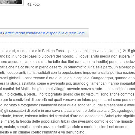
42
Foto
no Bertelli rende liberamente disponibile questo libro
o stato sì, ci sono stato in Burkina Faso… per sei anni, una volta all’anno (12/15 gi
ndato in uno dei paesi più poveri del mondo… lì dove la vita media non supera i 4
uore ancora di fame e sete… ho fatto due libri (uno ancora inedito) per un’associa
aria che ha costruito in pieno deserto un orfanotrofio, una sala parto, un albergo pe
ti, i cooperanti, i turisti solidali con la popolazione impoverita dalla politica nazion
ercati globali… occorrevano 6 ore di auto dalla capitale, Ouagadogou, quando anc
era la strada asfaltata, come è avvenuto poi, quando gli americani hanno impianta
i confini del Mali… ho girato nei villaggi, sovente senza strade… in macchine scas
i, in bicicletta, a piedi… ho fotografato quello che ho visto, mi sono anche commos
 per le condizioni di povertà nei quali versava un intero popolo… mi sono perso n
o, ho visto e fotografato l’inumanità nella quale sono tenuti (dalla mafianera e affari
i) gli spaccatori di pietre in una cava situata al centro della capitale (Ouagadogou),
rtante, feroce, estrema fatica dei cercatori d’oro nel deserto del Sahel (che signifi
el mare), la ferocia delle popolazioni tribali che riversano contro le donne rimaste
, malate, semplicemente pazze o ribelli, lasciate a morire di stenti nel deserto.
uesto è un crimine contro l’umanità e va denunciato.