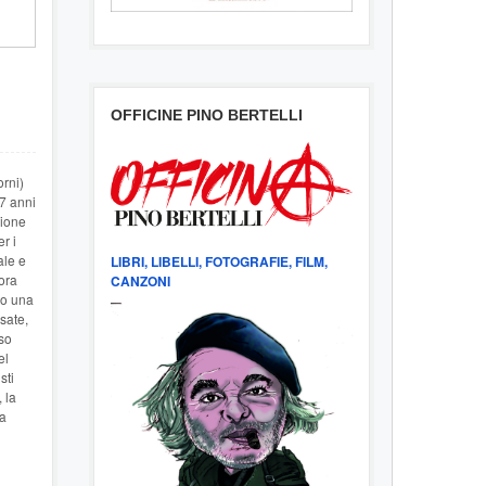
OFFICINE PINO BERTELLI
orni)
7 anni
zione
r i
ale e
LIBRI, LIBELLI, FOTOGRAFIE, FILM,
ora
CANZONI
to una
sate,
so
el
sti
 la
ca