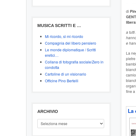
di
Pino
GENTE
liber
MUSICA SCRITTI E …
a tutt
Mi ricordo, sì mi ricordo
hanno 
Compagnia del libero pensiero
e hann
Le monde diplomatique / Scritti
La neg
eretici…
pietr
Collana di fotografia sociale/Zero in
bambin
condotta
bianch
Cartoline di un visionario
camion
bianch
Officine Pino Bertelli
organi
fine a
La 
ARCHIVIO
ARCHIVIO