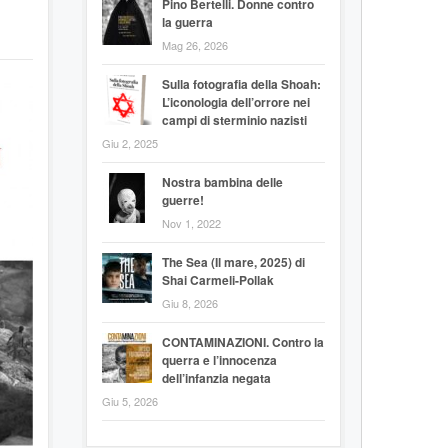
Pino Bertelli. Donne contro
la guerra
Mag 26, 2026
Sulla fotografia della Shoah:
L’iconologia dell’orrore nei
campi di sterminio nazisti
Giu 2, 2025
Nostra bambina delle
guerre!
Nov 1, 2022
The Sea (Il mare, 2025) di
Shai Carmeli-Pollak
Giu 8, 2026
CONTAMINAZIONI. Contro la
querra e l’innocenza
dell’infanzia negata
Giu 5, 2026