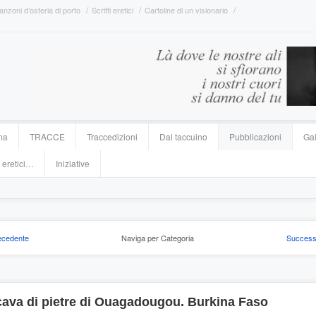
anzoni d’osteria di porto
Scritti eretici
Cartoline di un visionario
ma
TRACCE
Traccedizioni
Dal taccuino
Pubblicazioni
Gal
 eretici…
Iniziative
ecedente
Naviga per Categoria
Success
cava di pietre di Ouagadougou. Burkina Faso