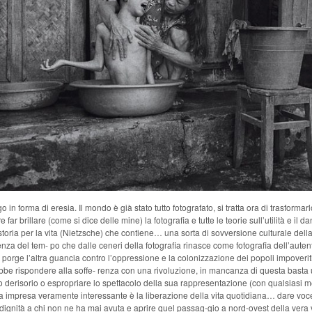
o in forma di eresia. Il mondo è già stato tutto fotografato, si tratta ora di trasforma
e far brillare (come si dice delle mine) la fotografia e tutte le teorie sull’utilità e il d
storia per la vita (Nietzsche) che contiene… una sorta di sovversione culturale della
nza del tem- po che dalle ceneri della fotografia rinasce come fotografia dell’aute
 porge l’altra guancia contro l’oppressione e la colonizzazione dei popoli impoverit
bbe rispondere alla soffe- renza con una rivoluzione, in mancanza di questa basta
o derisorio o espropriare lo spettacolo della sua rappresentazione (con qualsiasi m
a impresa veramente interessante è la liberazione della vita quotidiana… dare voc
 dignità a chi non ne ha mai avuta e aprire quel passag-gio a nord-ovest della vera 