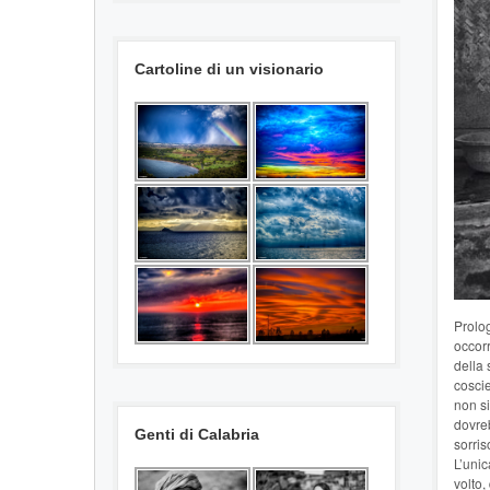
Cartoline di un visionario
Prolog
occorr
della 
coscie
non si
dovre
Genti di Calabria
sorris
L’unic
volto,