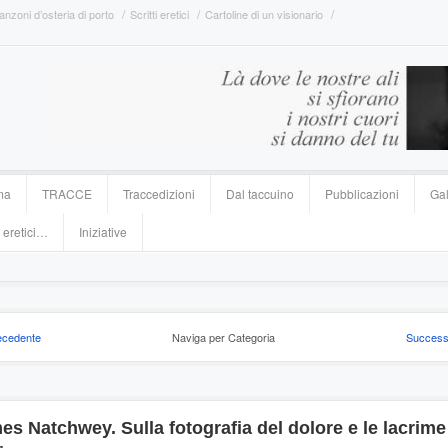
anzoni d’osteria di porto
Scritti eretici
Cartoline di un visionario
ma
TRACCE
Traccedizioni
Dal taccuino
Pubblicazioni
Gal
 eretici…
Iniziative
ecedente
Naviga per Categoria
Success
es Natchwey. Sulla fotografia del dolore e le lacrime