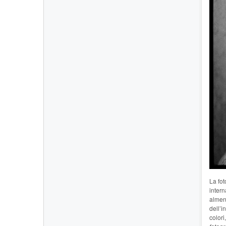
La fot
inter
almen
dell’i
colori