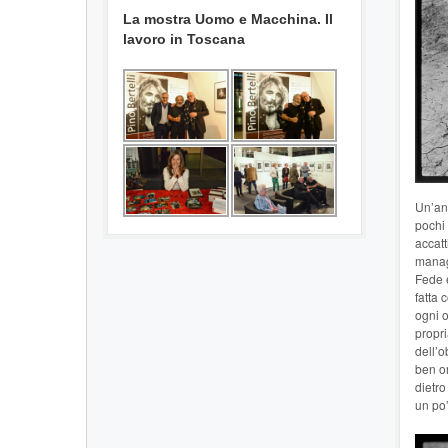
La mostra Uomo e Macchina. Il
lavoro in Toscana
Un’ann
pochi 
accatt
manag
Fede e
fatta 
ogni o
propri
dell’o
ben or
dietro
un po’