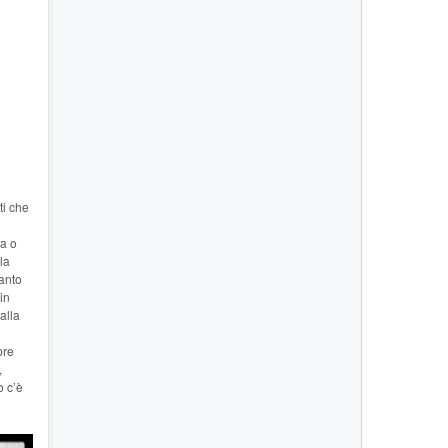
ti che
ta o
la
anto
in
alla
pre
,
o c’è