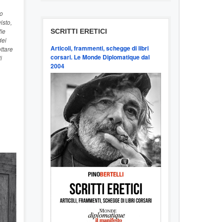
to
isto,
fie
SCRITTI ERETICI
dei
Articoli, frammenti, schegge di libri
ttare
corsari. Le Monde Diplomatique dal
i
2004