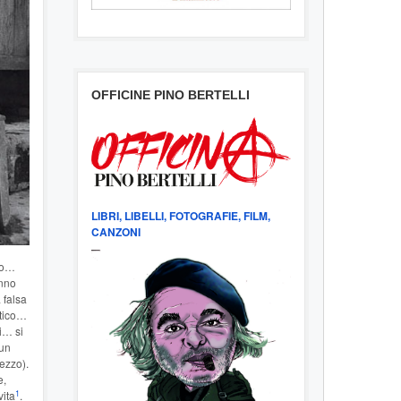
OFFICINE PINO BERTELLI
LIBRI, LIBELLI, FOTOGRAFIE, FILM,
CANZONI
rlo…
anno
 falsa
ntico…
i… si
 un
ezzo).
e,
1
vita
.