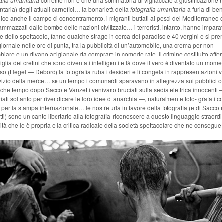
afia umanitaria
corrente non è che una sommatoria di vigliaccate a giustificazione 
ntaria) degli attuali carnefici… la bonarietà della
fotografia umanitaria
a furia di be
ce anche il campo di concentramento, i migranti buttati ai pesci del Mediterraneo o
ammazzati dalle bombe delle nazioni civilizzate… i terroristi, intanto, hanno imparat
e dello spettacolo, fanno qualche strage in cerca del paradiso e 40 vergini e si pr
egiornale nelle ore di punta, tra la pubblicità di un’automobile, una crema per non
hiare e un divano artigianale da comprare in comode rate. Il crimine costituito affe
glia dei cretini che sono diventati intelligenti e là dove il vero è diventato un mom
lso (Hegel — Debord) la fotografia ruba i desideri e li congela in rappresentazioni 
vizio della merce… se un tempo i comunardi sparavano in allegrezza sui pubblici o
che tempo dopo Sacco e Vanzetti venivano bruciati sulla sedia elettrica innocenti
ziati soltanto per rivendicare le loro idee di anarchia —, naturalmente foto- grafati 
 per la stampa internazionale… le nostre urla in favore della fotografia (e di Sacco 
ti) sono un canto libertario alla fotografia, riconoscere a questo linguaggio straord
rità che le è propria e la critica radicale della società spettacolare che ne consegue