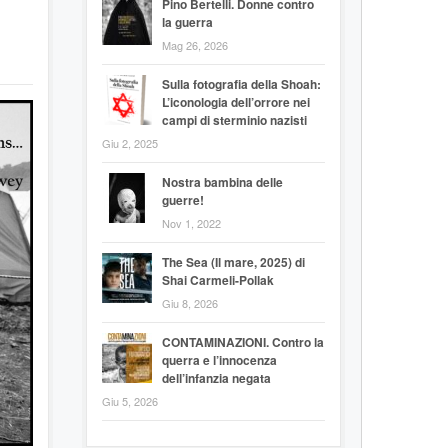
Pino Bertelli. Donne contro
la guerra
Mag 26, 2026
Sulla fotografia della Shoah:
L’iconologia dell’orrore nei
campi di sterminio nazisti
Giu 2, 2025
Nostra bambina delle
guerre!
Nov 1, 2022
The Sea (Il mare, 2025) di
Shai Carmeli-Pollak
Giu 8, 2026
CONTAMINAZIONI. Contro la
querra e l’innocenza
dell’infanzia negata
Giu 5, 2026