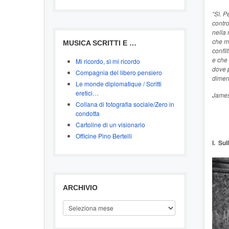
“Sì. P
contro
nella 
che mo
MUSICA SCRITTI E …
confli
e che
Mi ricordo, sì mi ricordo
dove 
Compagnia del libero pensiero
diment
Le monde diplomatique / Scritti
eretici…
James
Collana di fotografia sociale/Zero in
condotta
Cartoline di un visionario
Officine Pino Bertelli
I. Sul
ARCHIVIO
ARCHIVIO