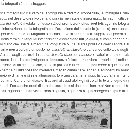
la fotografia è da distruggere!
 l’immaginario dal vero della fotografia è tradito o sconosciuto, le immagini si vu
so… nel deserto creativo della fotografia mercatale o insegnata… la magnificità de
afia del nulla
è rivelata nell’oscenità dei premi, work-shop, port-foli, agenzie fotogra
al internazionali della fotografia con l’esibizione della starlette (stelletta), ma questo
per le star (mito) di Magnum o chi altri, dove si parla di tutti i supplizi dei poveri più
 della terra e in languidi intenerimenti d’occasione tutti, o quasi, si compiangano e 
cciano che una tale macchina fotografica o una talaltra possa davvero servire a s
tari e non a cercare un posto nella
società spettacolare
danzando sulle teste degli u
sfruttati, degli oppressi. In questa
filosofia della compiacenza
i valori e le responsabi
dono, i delitti si equivalgono e l’innocenza finisce per perdere i propri diritti nella 
iezione) di un cretino/a che, come la politica o la religione, non crede a quel che d
e perché gli altri possano crederci e magari camminare leggeri e sorridenti tra bamb
oiono di fame e di sete allungando loro una caramella, dopo la fotografia, s’inten
puttana! Cane di un diaccio! Bastardi al quadrato! Figli di troia! Tutte alle fogne da
venuti! Foss’anche eredi di qualche castello mai dato alle fiam- me! Non c’è nobiltà
o all’inganno e all’arrivismo, solo disgusto, disprezzo o il più spregevole sputo in fa