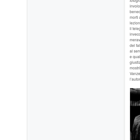
fotogr
involo
benedi
morti 
lezion
il tel
invecc
meravi
del fa
al ser
e qual
giusti
mostri
Vanzet
l’auto