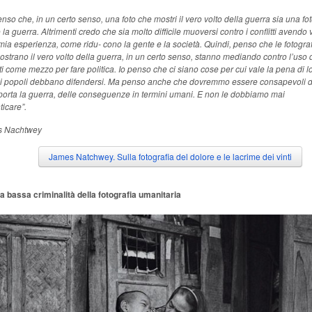
enso che, in un certo senso, una foto che mostri il vero volto della guerra sia una fo
 la guerra. Altrimenti credo che sia molto difficile muoversi contro i conflitti avendo v
mia esperienza, come ridu- cono la gente e la società. Quindi, penso che le fotogra
strano il vero volto della guerra, in un certo senso, stanno mediando contro l’uso 
tti come mezzo per fare politica. Io penso che ci siano cose per cui vale la pena di lo
 i popoli debbano difendersi. Ma penso anche che dovremmo essere consapevoli d
porta la guerra, delle conseguenze in termini umani. E non le dobbiamo mai
icare”.
 Nachtwey
James Natchwey. Sulla fotografia del dolore e le lacrime dei vinti
la bassa criminalità della fotografia umanitaria