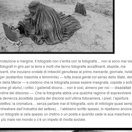
otazione a margine. Il fotografo non c’entra con la fotografia… non si sono mai vis
fotografi in giro per la terra e molti che fanno fotografie accattivanti, stupide, ma
ivanti, che inculano ondate di imbecilli genuflessi al primo mercante, giornale, rivis
er (sostantivo maschile e femminile) — tutta
brava gente
col senso dello Stato, del
 della Merce — e credono che la fotografia possa essere insegnata, copiata o solt
come gli storici, i critici, i galleristi dicono… non è così, almeno per noi — disadattati 
rdine del discorso —. Che la fotografia abbia una qualche ragione di sopravvivere 
a demenza accettata (quella dei discorsi sull’ultima fotocamera, i pixel, l’apertura
biettivo, la cromatura… senza parlare mai di fotografia, solo di mitologie quasi sem
chestrare dall’industria del settore)… l’abbiamo scritto spesso, lo ripetiamo ancora
 un fotografo si cela spesso un cretino o un poeta e quando cade la sua maschera 
 più male nel mondo o c’è un impeto di rivolta sociale.