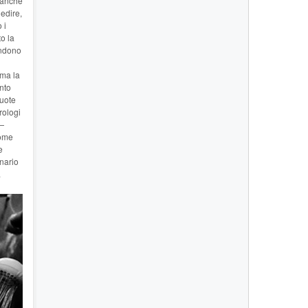
(anche
nedire,
 i
o la
endono
rma la
ento
vuote
rologi
 —
come
e
inario
.