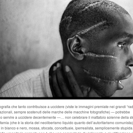
ografia che tanto contribuisce a uccidere (viste le immagini premiate nei grandi “ra
nazionali, sempre sostenuti delle marche delle macchine fotografiche) — potrebbe
o servire a uccidere decentemente
—
… non celebrare il mattatoio solenne della st
nfamia (che è la storia del neoliberismo liquido quanto dell’autoritarismo comunist
, in bianco e nero, mossa, sfocata, concettuale, iperrealista, semplicemente stupid