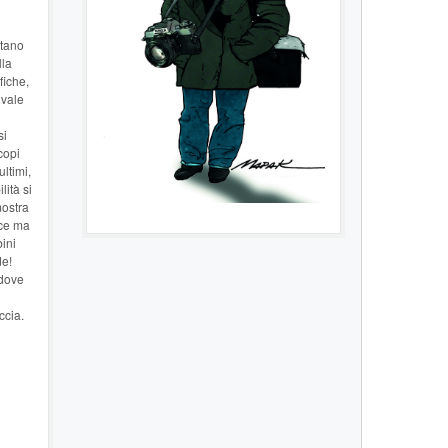
otano
lla
fiche,
 vale
si
copi
ltimi,
lità si
mostra
ice ma
ini
de!
 dove
ccia.