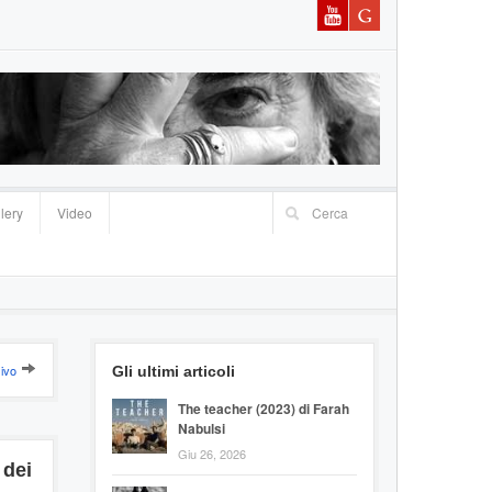
lery
Video
ivo
Gli ultimi articoli
The teacher (2023) di Farah
Nabulsi
Giu 26, 2026
 dei