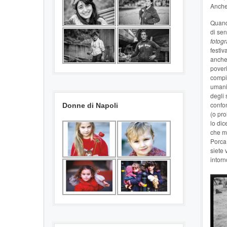
Anche 
Quando
di sen
fotogr
festiv
anche 
poveri
compia
umani
degli 
confon
Donne di Napoli
(o pro
lo dic
che mu
Porca 
siete 
intorn