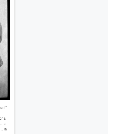
duni”
oria
a)… a
a… la