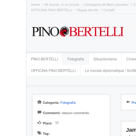
Home
Mi ricordo, sì mi ricordo
Compagnia del libero pensiero
C
OFFICINA PINO BERTELLI
Mappa del sito
Contatti
PINO BERTELLI
Fotografia
Situazionismo
Cine
OFFICINA PINO BERTELLI
Le monde diplomatique / Scritti
Fotografia
Pr
Categoria:
nessun commento
Commenti:
Piace:
Jam
Tag: