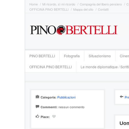
Home
Mi ricordo, sì mi ricordo
Compagnia del libero pensiero
C
OFFICINA PINO BERTELLI
Mappa del sito
Contatti
PINO BERTELLI
Fotografia
Situazionismo
Cine
OFFICINA PINO BERTELLI
Le monde diplomatique / Scritti
Pubblicazioni
Pr
Categoria:
nessun commento
Commenti:
Piace:
Uom