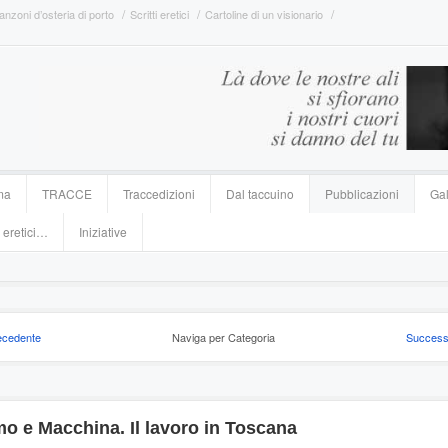
anzoni d’osteria di porto
Scritti eretici
Cartoline di un visionario
ma
TRACCE
Traccedizioni
Dal taccuino
Pubblicazioni
Gal
 eretici…
Iniziative
ecedente
Naviga per Categoria
Success
o e Macchina. Il lavoro in Toscana