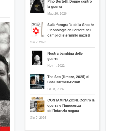
Pino Bertelli. Donne contro
la guerra
Mag 26, 2026
Sulla fotografia della Shoah:
L’iconologia dell’orrore nei
campi di sterminio nazisti
Giu 2, 2025
Nostra bambina delle
guerre!
Nov 1, 2022
The Sea (Il mare, 2025) di
Shai Carmeli-Pollak
Giu 8, 2026
CONTAMINAZIONI. Contro la
querra e l’innocenza
dell’infanzia negata
Giu 5, 2026