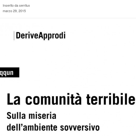
Inserito da serrilux
marzo 29, 2015