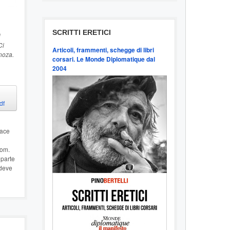
SCRITTI ERETICI
i
Ci
Articoli, frammenti, schegge di libri
inoza.
corsari. Le Monde Diplomatique dal
2004
df
iace
oom.
 parte
 deve