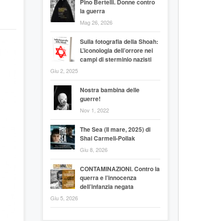
Pino Bertelli. Donne contro
la guerra
Mag 26, 2026
Sulla fotografia della Shoah:
L’iconologia dell’orrore nei
campi di sterminio nazisti
Giu 2, 2025
Nostra bambina delle
guerre!
Nov 1, 2022
The Sea (Il mare, 2025) di
Shai Carmeli-Pollak
Giu 8, 2026
CONTAMINAZIONI. Contro la
querra e l’innocenza
dell’infanzia negata
Giu 5, 2026