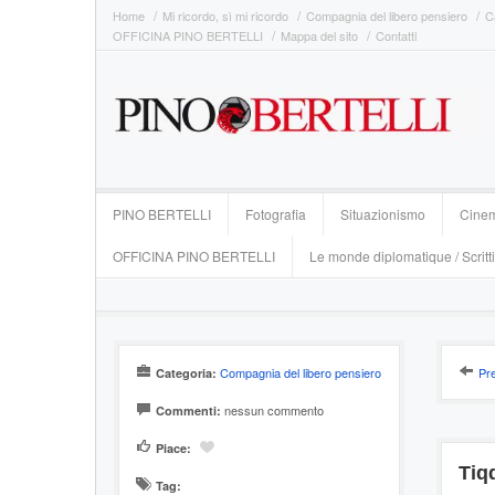
Home
Mi ricordo, sì mi ricordo
Compagnia del libero pensiero
C
OFFICINA PINO BERTELLI
Mappa del sito
Contatti
PINO BERTELLI
Fotografia
Situazionismo
Cine
OFFICINA PINO BERTELLI
Le monde diplomatique / Scritti
Compagnia del libero pensiero
Pr
Categoria:
nessun commento
Commenti:
Piace:
Tiq
Tag: