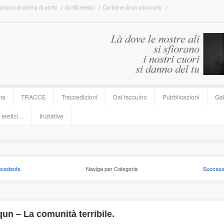
anzoni d’osteria di porto
Scritti eretici
Cartoline di un visionario
ma
TRACCE
Traccedizioni
Dal taccuino
Pubblicazioni
Gal
 eretici…
Iniziative
ecedente
Naviga per Categoria
Success
qun – La comunità terribile.