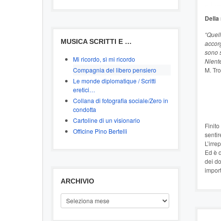
Della
“Quel
MUSICA SCRITTI E …
accorg
sono s
Mi ricordo, sì mi ricordo
Nient
Compagnia del libero pensiero
M. Tro
Le monde diplomatique / Scritti
eretici…
Collana di fotografia sociale/Zero in
condotta
Cartoline di un visionario
Finito
Officine Pino Bertelli
senti
L’irre
Ed è d
dei d
import
ARCHIVIO
ARCHIVIO