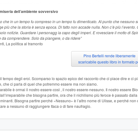
 miseria dell’ambiente sovversivo
lo che in un tempo fu compreso in un tempo fu dimenticato. Al punto che nessuno s
e più che la storia è senza epoca. Di fatto non accade nulla. Non c’è più l’evento. 
olo notizie. Guardare i personagg ia capo degli imperi. E rovesciare il motto di Sp
e da comprendere. Solo da piangere, o da ridere”
nti, La politica al tramonto
Pino Bertelli rende liberamente
scaricabile questo libro in formato p
 il tempo degli eroi. Scomparso lo spazio epico del racconto che ci piace dire e ci p
re, che ci parla di quel che potremmo essere ma non siamo.
parabile è ormai il nostro essere-così , il nostro essere-nessuno. Il nostro essere Bl
all’irreparabile che bisogna partire, ora che il nichilismo più feroce è passato dalla
ominanti. Bisogna partire perché «Nessuno» è l’altro nome di Ulisse, e perché non
are a nessuno di raggiungere Itaca o di fare naufragio.