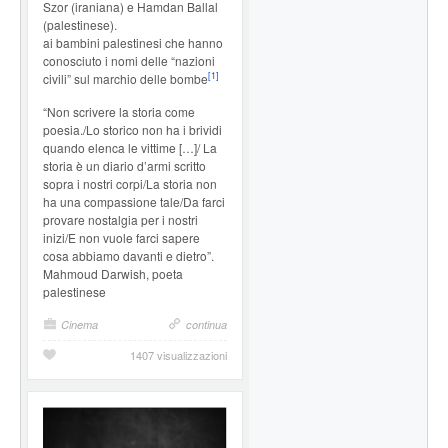
Szor (iraniana) e Hamdan Ballal
(palestinese).
ai bambini palestinesi che hanno
conosciuto i nomi delle “nazioni
[1]
civili” sul marchio delle bombe
“Non scrivere la storia come
poesia./Lo storico non ha i brividi
quando elenca le vittime […]/ La
storia è un diario d’armi scritto
sopra i nostri corpi/La storia non
ha una compassione tale/Da farci
provare nostalgia per i nostri
inizi/E non vuole farci sapere
cosa abbiamo davanti e dietro”.
Mahmoud Darwish, poeta
palestinese
Cinema
continua
1407 visualizzazioni