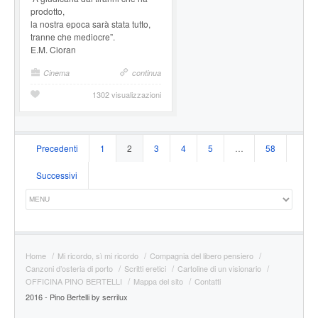
prodotto,
la nostra epoca sarà stata tutto,
tranne che mediocre”.
E.M. Cioran
Cinema
continua
1302 visualizzazioni
Navigazione
Precedenti
1
2
3
4
5
…
58
articoli
Successivi
Home
Mi ricordo, sì mi ricordo
Compagnia del libero pensiero
Canzoni d’osteria di porto
Scritti eretici
Cartoline di un visionario
OFFICINA PINO BERTELLI
Mappa del sito
Contatti
2016 - Pino Bertelli by serrilux