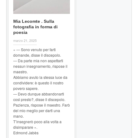
Mia Lecomte . Sulla
fotografia in forma di
poesia
marzo 21, 2025
« — Sono venuto per farti
domande, disse il discepolo.
— Da parte mia non aspettarti
nessun insegnamento, rispose il
maestro.
Abbiamo avuto la stessa luce da
condividere: è questo il nostro
povero sapere.
— Devo dunque abbandonarti
così presto?, disse il discepolo.
Pazienza, rispose il maestro. Farò
del mio meglio per darti una
mano.
T’insegnerò poco alla volta a
disimparare ».
Edmond Jabès