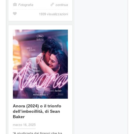
Fotografia
continua
1939 visualizzazioni
Anora (2024) o il trionfo
dell’imbecillità, di Sean
Baker
marzo 16, 2025
“A giudicarla dai tiranni che ha