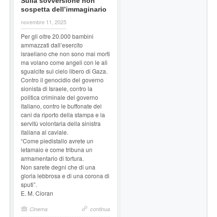
Sulla sovversione non
sospetta dell’immaginario
novembre 11, 2025
Per gli oltre 20.000 bambini
ammazzati dall’esercito
israeliano che non sono mai morti
ma volano come angeli con le ali
sgualcite sul cielo libero di Gaza.
Contro il genocidio del governo
sionista di Israele, contro la
politica criminale del governo
italiano, contro le buffonate dei
cani da riporto della stampa e la
servitù volontaria della sinistra
italiana al caviale.
“Come piedistallo avrete un
letamaio e come tribuna un
armamentario di tortura.
Non sarete degni che di una
gloria lebbrosa e di una corona di
sputi”.
E. M. Cioran
Cinema
continua