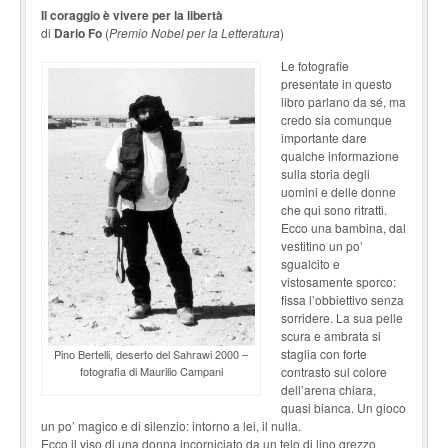
Il coraggio è vivere per la libertà
di
Dario Fo
(
Premio Nobel per la Letteratura
)
Le fotografie
presentate in questo
libro parlano da sé, ma
credo sia comunque
importante dare
qualche informazione
sulla storia degli
uomini e delle donne
che qui sono ritratti.
Ecco una bambina, dal
vestitino un po’
sgualcito e
vistosamente sporco:
fissa l’obbiettivo senza
sorridere. La sua pelle
scura e ambrata si
staglia con forte
Pino Bertelli, deserto del Sahrawi 2000 –
fotografia di Maurilio Campani
contrasto sul colore
dell’arena chiara,
quasi bianca. Un gioco
un po’ magico e di silenzio: intorno a lei, il nulla.
Ecco il viso di una donna incorniciato da un telo di lino grezzo