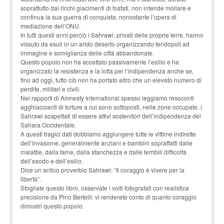
soprattutto dai ricchi giacimenti di fosfati, non intende mollare e
continua la sua guerra di conquista, nonostante l’opera di
mediazione dell’ONU.
In tutti questi anni perciò i Sahrawi, privati delle proprie terre, hanno
vissuto da esuli in un arido deserto organizzando tendopoli ad
immagine e somiglianza delle città abbandonate.
Questo popolo non ha accettato passivamente l’esilio e ha
organizzato la resistenza e la lotta per l’indipendenza anche se,
fino ad oggi, tutto ciò non ha portato altro che un elevato numero di
perdite, militari e civili.
Nei rapporti di Amnesty International spesso leggiamo resoconti
agghiaccianti di torture a cui sono sottoposti, nelle zone occupate, i
Sahrawi sospettati di essere attivi sostenitori dell’indipendenza del
Sahara Occidentale.
A questi tragici dati dobbiamo aggiungere tutte le vittime indirette
dell’invasione, generalmente anziani e bambini sopraffatti dalle
malattie, dalla fame, dalla stanchezza e dalle terribili difficoltà
dell’esodo e dell’esilio.
Dice un antico proverbio Sahrawi: “Il coraggio è vivere per la
libertà”.
Sfogliate questo libro, osservate i volti fotografati con realistica
precisione da Pino Bertelli: vi renderete conto di quanto coraggio
dimostri questo popolo.