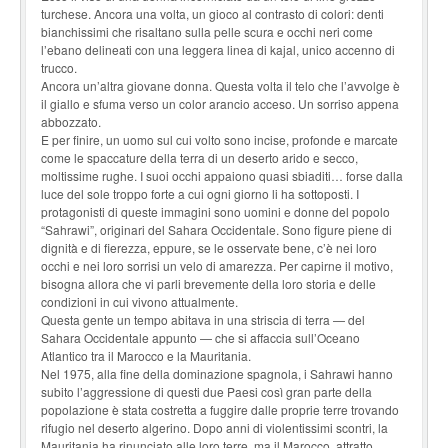
turchese. Ancora una volta, un gioco al contrasto di colori: denti
bianchissimi che risaltano sulla pelle scura e occhi neri come
l’ebano delineati con una leggera linea di kajal, unico accenno di
trucco.
Ancora un’altra giovane donna. Questa volta il telo che l’avvolge è
il giallo e sfuma verso un color arancio acceso. Un sorriso appena
abbozzato.
E per finire, un uomo sul cui volto sono incise, profonde e marcate
come le spaccature della terra di un deserto arido e secco,
moltissime rughe. I suoi occhi appaiono quasi sbiaditi… forse dalla
luce del sole troppo forte a cui ogni giorno li ha sottoposti. I
protagonisti di queste immagini sono uomini e donne del popolo
“Sahrawi”, originari del Sahara Occidentale. Sono figure piene di
dignità e di fierezza, eppure, se le osservate bene, c’è nei loro
occhi e nei loro sorrisi un velo di amarezza. Per capirne il motivo,
bisogna allora che vi parli brevemente della loro storia e delle
condizioni in cui vivono attualmente.
Questa gente un tempo abitava in una striscia di terra — del
Sahara Occidentale appunto — che si affaccia sull’Oceano
Atlantico tra il Marocco e la Mauritania.
Nel 1975, alla fine della dominazione spagnola, i Sahrawi hanno
subito l’aggressione di questi due Paesi così gran parte della
popolazione è stata costretta a fuggire dalle proprie terre trovando
rifugio nel deserto algerino. Dopo anni di violentissimi scontri, la
Mauritania ha rinunciato alle loro terre, ma il Marocco, attratto