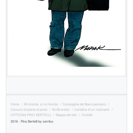
Home
Mi ricordo, sì mi ricordo
Compagnia del libero pensiero
Canzoni d’osteria di porto
Scritti eretici
Cartoline di un visionario
OFFICINA PINO BERTELLI
Mappa del sito
Contatti
2016 - Pino Bertelli by serrilux