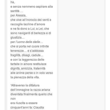
ha,
e senza nemmeno aspirare alla
santità …
per Alessia,
che vive all’incrocio dei venti e
raccoglie lacrime d’amore
e ne fa dono a Lui, a Lei, che
sono naviganti di bellezza e di
giustizia…
per
l’uomo delle stelle
…
che si porta nel cuore infinite
tenerezze… e s’addossa
fragilità, disagi, cadute…
e con la leggerezza delle
farfalle in amore restituisce
dignità, amicizia, fraternità
alle anime perse o in volo verso
la pienezza della vita.
“Attraverso la dittatura
dell’immagine la razza ariana
diventata finalmente quello che
non
era riuscita a essere
cinquant’anni fa: Claudia