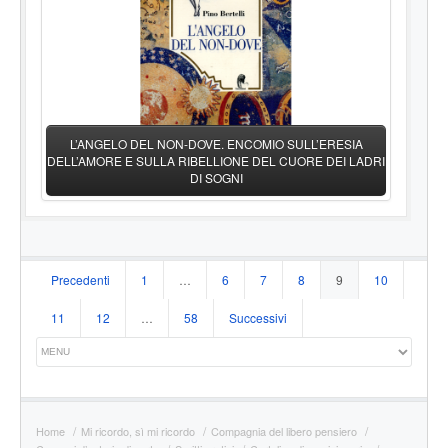
L’ANGELO DEL NON-DOVE. ENCOMIO SULL’ERESIA
DELL’AMORE E SULLA RIBELLIONE DEL CUORE DEI LADRI
DI SOGNI
Navigazione
Precedenti
1
…
6
7
8
9
10
articoli
11
12
…
58
Successivi
Home
Mi ricordo, sì mi ricordo
Compagnia del libero pensiero