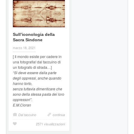
Sull’iconologia della
Sacra Sindone
marzo 18, 2021
[ Il mondo esiste per cadere in
una fotografia! dal taccuino di
un fotografo di strada…]
“Si deve essere dalla parte
degli oppressi, anche quando
hanno torto,
senza tuttavia dimenticare che
sono della stessa pasta dei loro
oppressori”.
E.M.Cioran
Dal taccuino
continua
2571 visualizzazioni