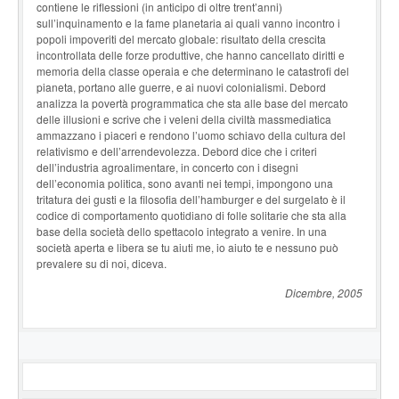
contiene le riflessioni (in anticipo di oltre trent’anni)
sull’inquinamento e la fame planetaria ai quali vanno incontro i
popoli impoveriti del mercato globale: risultato della crescita
incontrollata delle forze produttive, che hanno cancellato diritti e
memoria della classe operaia e che determinano le catastrofi del
pianeta, portano alle guerre, e ai nuovi colonialismi. Debord
analizza la povertà programmatica che sta alle base del mercato
delle illusioni e scrive che i veleni della civiltà massmediatica
ammazzano i piaceri e rendono l’uomo schiavo della cultura del
relativismo e dell’arrendevolezza. Debord dice che i criteri
dell’industria agroalimentare, in concerto con i disegni
dell’economia politica, sono avanti nei tempi, impongono una
tritatura dei gusti e la filosofia dell’hamburger e del surgelato è il
codice di comportamento quotidiano di folle solitarie che sta alla
base della società dello spettacolo integrato a venire. In una
società aperta e libera se tu aiuti me, io aiuto te e nessuno può
prevalere su di noi, diceva.
Dicembre, 2005