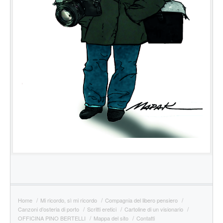
Home
Mi ricordo, sì mi ricordo
Compagnia del libero pensiero
Canzoni d’osteria di porto
Scritti eretici
Cartoline di un visionario
OFFICINA PINO BERTELLI
Mappa del sito
Contatti