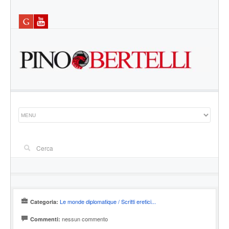
Le monde diplomatique / Scritti eretici...
Categoria:
nessun commento
Commenti: