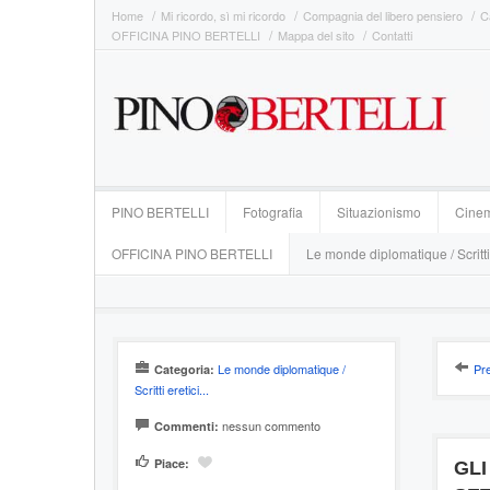
Home
Mi ricordo, sì mi ricordo
Compagnia del libero pensiero
C
OFFICINA PINO BERTELLI
Mappa del sito
Contatti
PINO BERTELLI
Fotografia
Situazionismo
Cine
OFFICINA PINO BERTELLI
Le monde diplomatique / Scritti
Le monde diplomatique /
Pr
Categoria:
Scritti eretici...
nessun commento
Commenti:
Piace:
GLI