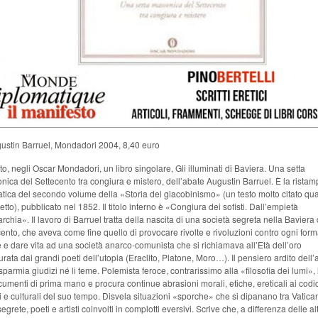
gustin Barruel, Mondadori 2004, 8,40 euro
to, negli Oscar Mondadori, un libro singolare, Gli illuminati di Baviera. Una setta
ica del Settecento tra congiura e mistero, dell’abate Augustin Barruel. È la ristam
tica del secondo volume della «Storia del giacobinismo» (un testo molto citato qu
etto), pubblicato nel 1852. Il titolo interno è «Congiura dei sofisti. Dall’empietà
archia». Il lavoro di Barruel tratta della nascita di una società segreta nella Baviera 
ento, che aveva come fine quello di provocare rivolte e rivoluzioni contro ogni form
 e dare vita ad una società anarco-comunista che si richiamava all’Età dell’oro
urata dai grandi poeti dell’utopia (Eraclito, Platone, Moro…). Il pensiero ardito dell’
sparmia giudizi né li teme. Polemista feroce, contrarissimo alla «filosofia dei lumi»,
umenti di prima mano e procura continue abrasioni morali, etiche, ereticali ai codic
ci e culturali del suo tempo. Disvela situazioni «sporche» che si dipanano tra Vatica
segrete, poeti e artisti coinvolti in complotti eversivi. Scrive che, a differenza delle al