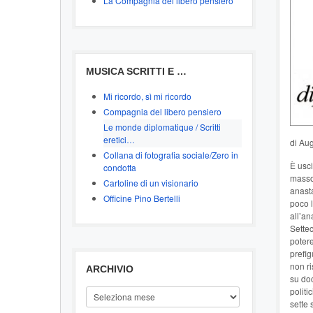
La Compagnia del libero pensiero
MUSICA SCRITTI E …
Mi ricordo, sì mi ricordo
Compagnia del libero pensiero
Le monde diplomatique / Scritti
eretici…
di Au
Collana di fotografia sociale/Zero in
È usci
condotta
masson
Cartoline di un visionario
anasta
Officine Pino Bertelli
poco l
all’an
Settec
potere
prefig
non ri
ARCHIVIO
su doc
politi
ARCHIVIO
sette 