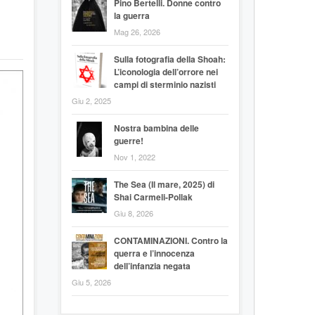
Pino Bertelli. Donne contro
la guerra
Mag 26, 2026
Sulla fotografia della Shoah:
L’iconologia dell’orrore nei
campi di sterminio nazisti
Giu 2, 2025
Nostra bambina delle
guerre!
Nov 1, 2022
The Sea (Il mare, 2025) di
Shai Carmeli-Pollak
Giu 8, 2026
CONTAMINAZIONI. Contro la
querra e l’innocenza
dell’infanzia negata
Giu 5, 2026