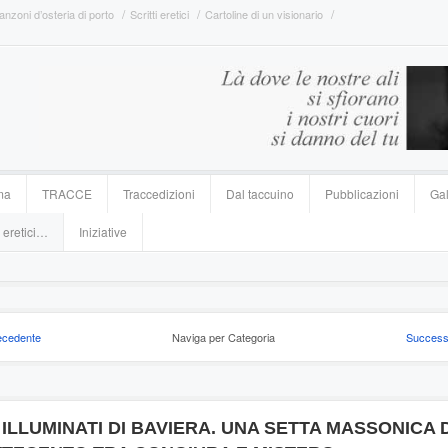
anzoni d’osteria di porto
Scritti eretici
Cartoline di un visionario
ma
TRACCE
Traccedizioni
Dal taccuino
Pubblicazioni
Gal
 eretici…
Iniziative
ecedente
Naviga per Categoria
Success
 ILLUMINATI DI BAVIERA. UNA SETTA MASSONICA 