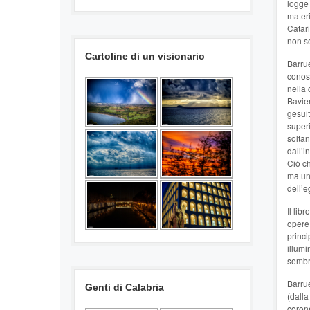
logge 
materi
Catari
non so
Cartoline di un visionario
Barrue
conosc
nella 
Bavier
gesuit
superi
soltan
dall’i
Ciò ch
ma una
dell’e
Il lib
opere,
princi
illumi
sembr
Barrue
Genti di Calabria
(dalla
corone