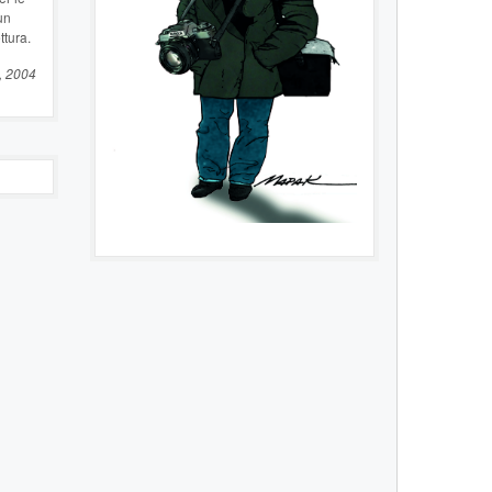
un
ttura.
, 2004