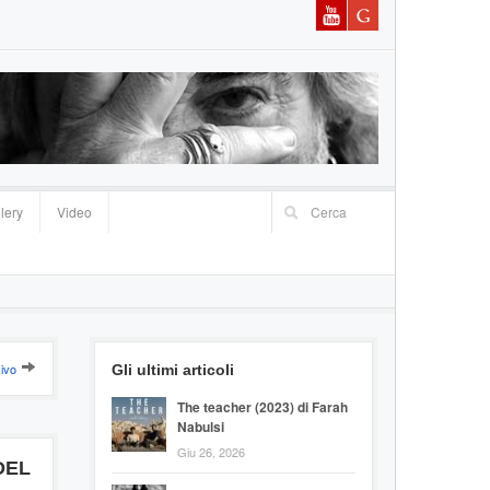
lery
Video
ivo
Gli ultimi articoli
The teacher (2023) di Farah
Nabulsi
Giu 26, 2026
DEL