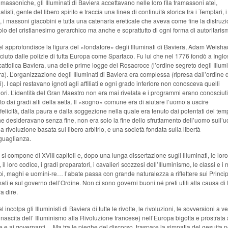
massoniche, gli Illuminati di Baviera accettavano nelle loro fila framassoni atei,
alisti, gente del libero spirito e traccia una linea di continuità storica fra i Templari, i
, i massoni giacobini e tutta una catenaria ereticale che aveva come fine la distruz
lo del cristianesimo gerarchico ma anche e soprattutto di ogni forma di autoritaris
l approfondisce la figura del «fondatore» degli Illuminati di Baviera, Adam Weisha
iuto dalle polizie di tutta Europa come Spartaco. Fu lui che nel 1776 fondò a Inglo
cattolica Baviera, una delle prime logge dei Rosacroce (l’ordine segreto degli Illumi
a). L’organizzazione degli Illuminati di Baviera era complessa (ripresa dall’ordine 
i). I capi restavano ignoti agli affiliati e ogni grado inferiore non conosceva quelli
ori. L’identità del Gran Maestro non era mai rivelata e i programmi erano conosciuti
to dai gradi alti della setta. Il «sogno» comune era di aiutare l’uomo a uscire
nfelicità, dalla paura e dalla soggezione nella quale era tenuto dai potentati del tem
e desideravano senza fine, non era solo la fine dello sfruttamento dell’uomo sull’
 rivoluzione basata sul libero arbitrio, e una società fondata sulla libertà
guaglianza.
ro si compone di XVIII capitoli e, dopo una lunga dissertazione sugli Illuminati, le loro
 il loro codice, i gradi preparatori, i cavalieri scozzesi dell’Illuminismo, le classi e i m
pi, maghi e uomini-re… l’abate passa con grande naturalezza a riflettere sui Princip
nati e sul governo dell’Ordine. Non ci sono governi buoni né preti utili alla causa di 
a dire.
l incolpa gli Illuministi di Baviera di tutte le rivolte, le rivoluzioni, le sovversioni a v
 nascita dell’ Illuminismo alla Rivoluzione francese) nell’Europa bigotta e prostrata 
 e ai governanti… Ma tra le pieghe del discorso, traspare la simpatia del gesuita p