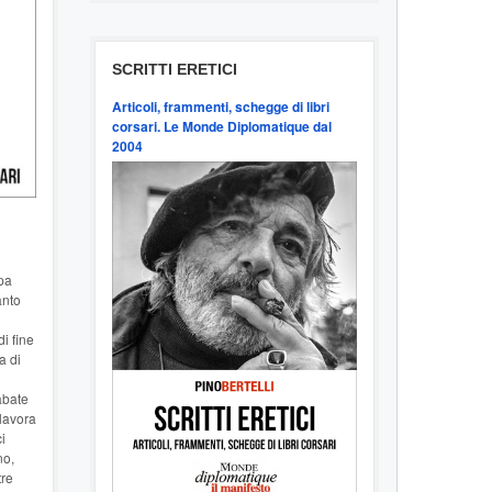
SCRITTI ERETICI
Articoli, frammenti, schegge di libri
corsari. Le Monde Diplomatique dal
2004
pa
anto
di fine
a di
abate
 lavora
i
no,
tre