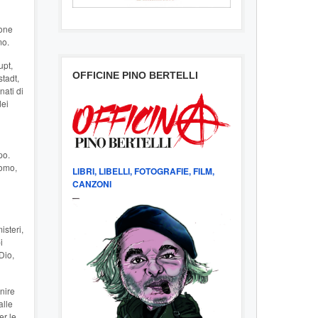
ione
mo.
upt,
OFFICINE PINO BERTELLI
stadt,
nati di
dei
po.
uomo,
LIBRI, LIBELLI, FOTOGRAFIE, FILM,
CANZONI
isteri,
i
Dio,
enire
alle
er le