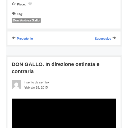
Piace:
Tag:
Don Andrea Gallo
Precedente
Successivo
DON GALLO. In direzione ostinata e
contraria
Inserito da serrilux
febbraio 28, 2015