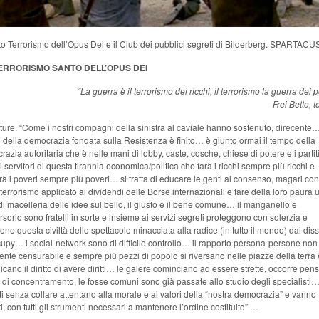
to Terrorismo dell’Opus Dei e il Club dei pubblici segreti di Bilderberg. SPARTACU
L TERRORISMO SANTO DELL’OPUS DEI
“La guerra è il terrorismo dei ricchi, il terrorismo la guerra dei p
Frei Betto, 
ure. “Come i nostri compagni della sinistra al caviale hanno sostenuto, direcente… 
della democrazia fondata sulla Resistenza è finito… è giunto ormai il tempo della
azia autoritaria che è nelle mani di lobby, caste, cosche, chiese di potere e i partit
li servitori di questa tirannia economica/politica che farà i ricchi sempre più ricchi e
à i poveri sempre più poveri… si tratta di educare le genti al consenso, magari co
 terrorismo applicato ai dividendi delle Borse internazionali e fare della loro paura 
di macelleria delle idee sul bello, il giusto e il bene comune… il manganello e
rsorio sono fratelli in sorte e insieme ai servizi segreti proteggono con solerzia e
one questa civiltà dello spettacolo minacciata alla radice (in tutto il mondo) dai diss
upy… i social-network sono di difficile controllo… il rapporto persona-persone non
ente censurabile e sempre più pezzi di popolo si riversano nelle piazze della terra 
icano il diritto di avere diritti… le galere cominciano ad essere strette, occorre pen
di concentramento, le fosse comuni sono già passate allo studio degli specialisti…
i senza collare attentano alla morale e ai valori della “nostra democrazia” e vanno
i, con tutti gli strumenti necessari a mantenere l’ordine costituito” …