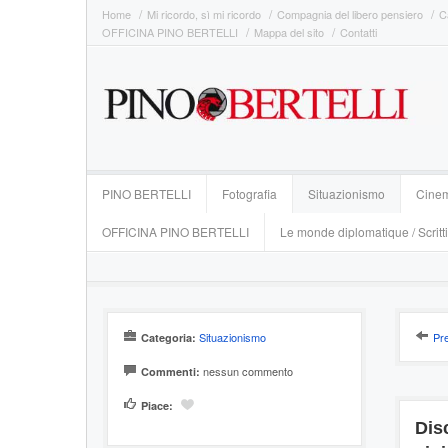
Home
Mi ricordo, sì mi ricordo
Compagnia del libero pensiero
C
OFFICINA PINO BERTELLI
Mappa del sito
Contatti
PINO BERTELLI
Fotografia
Situazionismo
Cine
OFFICINA PINO BERTELLI
Le monde diplomatique / Scritti
Situazionismo
Pr
Categoria:
nessun commento
Commenti:
Piace:
Disc