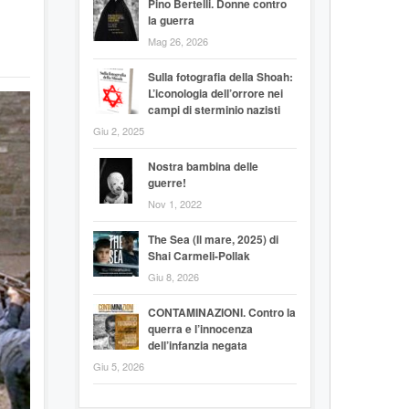
Pino Bertelli. Donne contro
la guerra
Mag 26, 2026
Sulla fotografia della Shoah:
L’iconologia dell’orrore nei
campi di sterminio nazisti
Giu 2, 2025
Nostra bambina delle
guerre!
Nov 1, 2022
The Sea (Il mare, 2025) di
Shai Carmeli-Pollak
Giu 8, 2026
CONTAMINAZIONI. Contro la
querra e l’innocenza
dell’infanzia negata
Giu 5, 2026