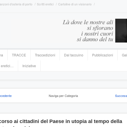
anzoni d’osteria di porto
Scritti eretici
Cartoline di un visionario
ma
TRACCE
Traccedizioni
Dal taccuino
Pubblicazioni
Gal
 eretici…
Iniziative
ecedente
Naviga per Categoria
Success
orso ai cittadini del Paese in utopia al tempo della