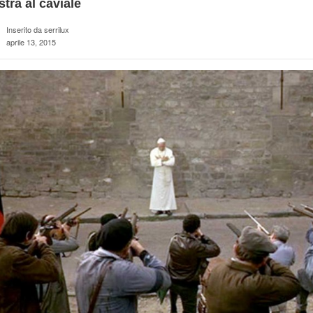
stra al caviale
Inserito da serrilux
aprile 13, 2015