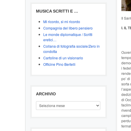
MUSICA SCRITTI E …
Il San
Mi ricordo, sì mi ricordo
I. I
Compagnia del libero pensiero
Le monde diplomatique / Scritti
eretici…
Collana di fotografia sociale/Zero in
condotta
Ouvert
tempo 
Cartoline di un visionario
democr
Officine Pino Bertelli
i fede
render
po’ di
sorta 
l’aspe
ARCHIVIO
dedizi
di Occ
ARCHIVIO
facilm
rivend
campi 
perdut
fermat