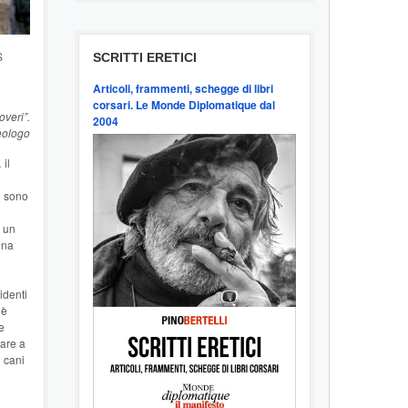
S
SCRITTI ERETICI
Articoli, frammenti, schegge di libri
corsari. Le Monde Diplomatique dal
overi”.
2004
teologo
il
i sono
n un
una
identi
 è
e
sare a
 cani