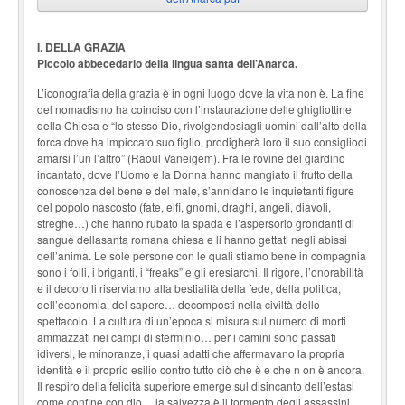
I. DELLA GRAZIA
Piccolo abbecedario della lingua santa dell’Anarca.
L’iconografia della grazia è in ogni luogo dove la vita non è. La fine
del nomadismo ha coinciso con l’instaurazione delle ghigliottine
della Chiesa e “lo stesso Dio, rivolgendosiagli uomini dall’alto della
forca dove ha impiccato suo figlio, prodigherà loro il suo consigliodi
amarsi l’un l’altro” (Raoul Vaneigem). Fra le rovine del giardino
incantato, dove l’Uomo e la Donna hanno mangiato il frutto della
conoscenza del bene e del male, s’annidano le inquietanti figure
del popolo nascosto (fate, elfi, gnomi, draghi, angeli, diavoli,
streghe…) che hanno rubato la spada e l’aspersorio grondanti di
sangue dellasanta romana chiesa e li hanno gettati negli abissi
dell’anima. Le sole persone con le quali stiamo bene in compagnia
sono i folli, i briganti, i “freaks” e gli eresiarchi. Il rigore, l’onorabilità
e il decoro li riserviamo alla bestialità della fede, della politica,
dell’economia, del sapere… decomposti nella civiltà dello
spettacolo. La cultura di un’epoca si misura sul numero di morti
ammazzati nei campi di sterminio… per i camini sono passati
idiversi, le minoranze, i quasi adatti che affermavano la propria
identità e il proprio esilio contro tutto ciò che è e che n on è ancora.
Il respiro della felicità superiore emerge sul disincanto dell’estasi
come confine con dio… la salvezza è il tormento degli assassini,