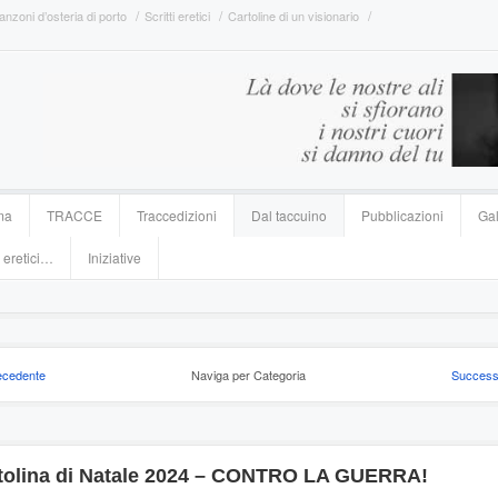
anzoni d’osteria di porto
Scritti eretici
Cartoline di un visionario
ma
TRACCE
Traccedizioni
Dal taccuino
Pubblicazioni
Gal
 eretici…
Iniziative
ecedente
Naviga per Categoria
Success
tolina di Natale 2024 – CONTRO LA GUERRA!