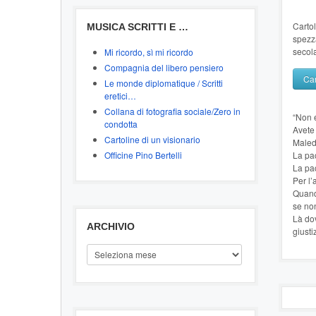
Cartol
MUSICA SCRITTI E …
spezza
secola
Mi ricordo, sì mi ricordo
Compagnia del libero pensiero
Car
Le monde diplomatique / Scritti
eretici…
Collana di fotografia sociale/Zero in
“Non 
condotta
Avete 
Cartoline di un visionario
Malede
Officine Pino Bertelli
La pac
La pac
Per l’
Quand’
se no
Là dov
ARCHIVIO
giusti
ARCHIVIO