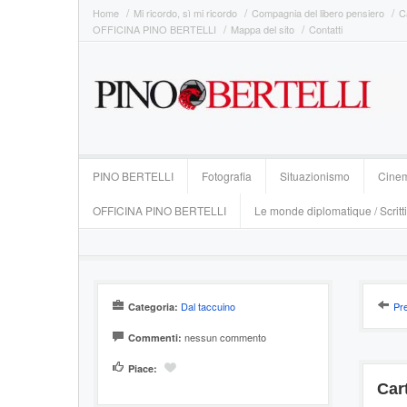
Home
Mi ricordo, sì mi ricordo
Compagnia del libero pensiero
C
OFFICINA PINO BERTELLI
Mappa del sito
Contatti
PINO BERTELLI
Fotografia
Situazionismo
Cine
OFFICINA PINO BERTELLI
Le monde diplomatique / Scritti
Dal taccuino
Pr
Categoria:
nessun commento
Commenti:
Piace:
Car