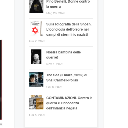
Pino Bertelli. Donne contro
la guerra
Mag 26, 2026
Sulla fotografia della Shoah:
L’iconologia dell’orrore nei
campi di sterminio nazisti
Giu 2, 2025
Nostra bambina delle
guerre!
Nov 1, 2022
The Sea (Il mare, 2025) di
Shai Carmeli-Pollak
Giu 8, 2026
CONTAMINAZIONI. Contro la
querra e l’innocenza
dell’infanzia negata
Giu 5, 2026