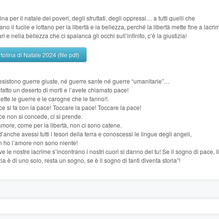
ina per il natale dei poveri, degli sfruttati, degli oppressi… a tutti quelli che
no il fucile e lottano per la libertà e la bellezza, perché la libertà mette fine a lacri
ri e nella bellezza che ci spalanca gli occhi sull’infinito, c’è la giustizia!
tolina di Natale 2024 (file pdf)
esistono guerre giuste, né guerre sante né guerre “umanitarie”…
fatto un deserto di morti e l’avete chiamato pace!
tte le guerre e le carogne che le fanno!!.
e si fa con la pace! Toccare la pace! Toccare la pace!
e non si concede, ci si prende.
amore, come per la libertà, non ci sono catene.
anche avessi tutti i tesori della terra e conoscessi le lingue degli angeli,
n ho l’amore non sono niente!
e le nostre lacrime s’incontrano i nostri cuori si danno del tu! Se il sogno di pace, l
zia è di uno solo, resta un sogno, se è il sogno di tanti diventa storia”!