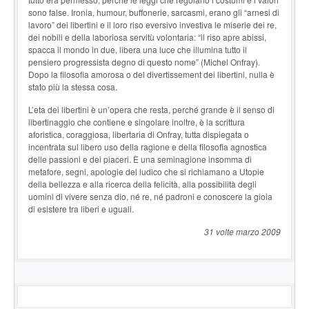
sono false. Ironia, humour, buffonerie, sarcasmi, erano gli “arnesi di
lavoro” dei libertini e il loro riso eversivo investiva le miserie dei re,
dei nobili e della laboriosa servitù volontaria: “il riso apre abissi,
spacca il mondo in due, libera una luce che illumina tutto il
pensiero progressista degno di questo nome” (Michel Onfray).
Dopo la filosofia amorosa o del divertissement dei libertini, nulla è
stato più la stessa cosa.
L’eta dei libertini è un’opera che resta, perché grande è il senso di
libertinaggio che contiene e singolare inoltre, è la scrittura
aforistica, coraggiosa, libertaria di Onfray, tutta dispiegata o
incentrata sul libero uso della ragione e della filosofia agnostica
delle passioni e dei piaceri. È una seminagione insomma di
metafore, segni, apologie del ludico che si richiamano a Utopie
della bellezza e alla ricerca della felicità, alla possibilità degli
uomini di vivere senza dio, né re, né padroni e conoscere la gioia
di esistere tra liberi e uguali.
31 volte marzo 2009