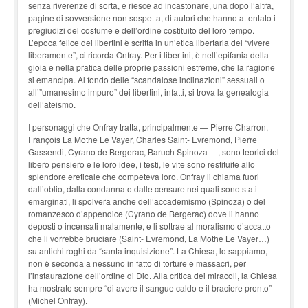
senza riverenze di sorta, e riesce ad incastonare, una dopo l’altra,
pagine di sovversione non sospetta, di autori che hanno attentato i
pregiudizi del costume e dell’ordine costituito del loro tempo.
L’epoca felice dei libertini è scritta in un’etica libertaria del “vivere
liberamente”, ci ricorda Onfray. Per i libertini, è nell’epifania della
gioia e nella pratica delle proprie passioni estreme, che la ragione
si emancipa. Al fondo delle “scandalose inclinazioni” sessuali o
all’”umanesimo impuro” dei libertini, infatti, si trova la genealogia
dell’ateismo.
I personaggi che Onfray tratta, principalmente — Pierre Charron,
François La Mothe Le Vayer, Charles Saint- Evremond, Pierre
Gassendi, Cyrano de Bergerac, Baruch Spinoza —, sono teorici del
libero pensiero e le loro idee, i testi, le vite sono restituite allo
splendore ereticale che competeva loro. Onfray li chiama fuori
dall’oblio, dalla condanna o dalle censure nei quali sono stati
emarginati, li spolvera anche dell’accademismo (Spinoza) o del
romanzesco d’appendice (Cyrano de Bergerac) dove li hanno
deposti o incensati malamente, e li sottrae al moralismo d’accatto
che li vorrebbe bruciare (Saint- Evremond, La Mothe Le Vayer…)
su antichi roghi da “santa inquisizione”. La Chiesa, lo sappiamo,
non è seconda a nessuno in fatto di torture e massacri, per
l’instaurazione dell’ordine di Dio. Alla critica dei miracoli, la Chiesa
ha mostrato sempre “di avere il sangue caldo e il braciere pronto”
(Michel Onfray).