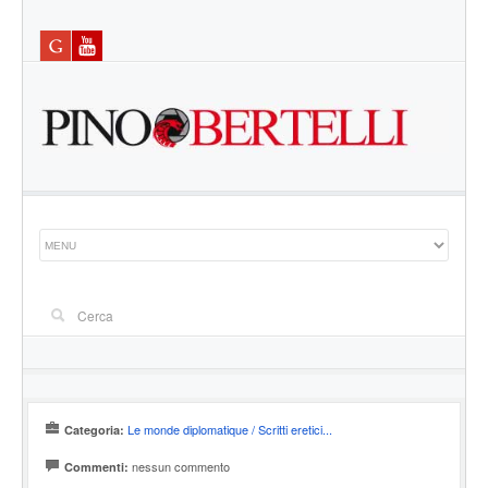
Le monde diplomatique / Scritti eretici...
Categoria:
nessun commento
Commenti: