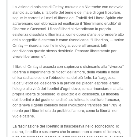
La visione dionisiaca di Onfray, mutuata da Nietzsche con notevole
slancio autoriale, si fa beffe del bene e del male di ogni filosofare,
segue le correnti o i moti di libertà dei Fratelli del Libero Spirito che
attraversano con ebbrezza ed esultanza il “libertinismo erudito” di
Charron o Gassendi. I filosofi libertini rivendicano la propria
esistenza dissoluta o illuminata, come opera d’arte, e prendere atto
della soggettività estrema è come rivendicarla. “Il libertino, — scrive
Onfray — ricordiamoci l’etimologia, vuole affrancarsi: tutti
condividono questo stesso desiderio. Pensare liberamente per
vivere liberamente”.
Il libro di Onfray si accosta con sapienza e disincanto alla “vivenza”
libertina e impertinente di filosofi dell’amore, della voluttà e della
critica radicale contro l’obbedienza del più forte. La “saggezza
laica”, l’etica del desiderio o la pratica dei piaceri espressi erano
l’elogio alla virtù dei libertini d’ogni-dove, senza rinunciare mai alla
propria libertà di pensiero, di giudizio e di coscienza. La filosofia
dei libertini o del godimento di sé, sottolinea lo scrittore francese,
conteneva il genio collerico della rivoluzione francese del 1789, e
niente per i libertini era da proibire, l’amore, come la libertà, non
vuole catene.
La fascinazione del libertino si trascolorava nello sconosciuto, lo
strano, l’inedito e sosteneva che in amore non c’erano differenze,
tutto era permesso, perché le leggi che regolano i costumi e i valori