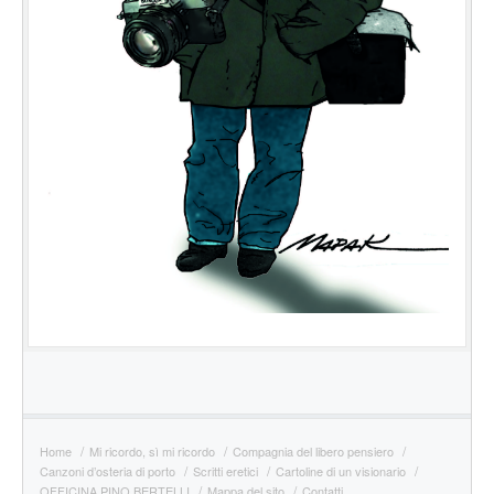
Home
Mi ricordo, sì mi ricordo
Compagnia del libero pensiero
Canzoni d’osteria di porto
Scritti eretici
Cartoline di un visionario
OFFICINA PINO BERTELLI
Mappa del sito
Contatti