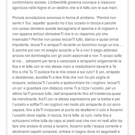
conformismo sociale. L’imbecillità governa ovunque e ciascuno
agonizza nelle fogne di un destino che si è fatto con le sue mani.
Piccola annotazione amorosa in forma di erotismo. “Perché non
sento il Tuo ‘aspetta’ quando ho il tuo uccello in bocca e perché
non posso deridere questa taccagneria di sperma e di orgasmi e
non appena schizzi dimostrarTi che è un risparmio più che
insensato? Perché non posso leccarTi tutto, stanco e quasi ormai
impotente, leccarTi e arraparTi durante un bocchino lungo un’ora…
E perché poi non mi sveglio accanto a Te e non ti salgo addosso
ancora nel dormiveglia con gli occhi assonnati e non Ti scopo sotto
di me… sdraiarmi per terra e carezzare e arraparmi volgarmente la
fica e le tette con le mie stesse mani e masturbarmi davanti a Te
fino a che Tu Ti pulisca fra le mie cosce e sul culo? E poi, arrapato
e desideroso, accettarTi a fare finta che non ho più voglia di
scopare, sollazzarTi l’uccello e spidocchiare tra i coglioni, leccarTi
un po’ e guardare con distacco come Ti si rizza l’uccello, per un
attimo farTi provare tutto, dall’arrapamento fino all’insistenza quasi
da mendicante, tiraTi con la stessa espressione per la barba e per
l’uccello e soffiarTi nei coglioni nel modo più arrapante di cui sono
capace, fino a farTi incazzare al punto da sbattermi il culo e ficcarmi
l’uccello dove capita, in bocca, tra le tette, al culo, nella fica e
schizzarmi infine tutta da capo ai piedi così che non mi resti altro da
fare che andare di corsa a lavarmi, ficcarmi sotto l’acqua corrente e
strofinarmi capelli compresi, entrare in bagno dove mi seguiresti e