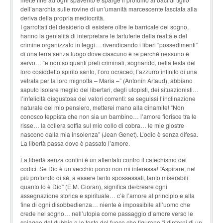
dell’anarchia sulle rovine di un’umanità marcescente lasciata alla
deriva della propria mediocrità.
I garrottati del desiderio di esistere oltre le barricate del sogno,
hanno la genialità di interpretare le tartuferie della realtà e del
crimine organizzato in leggi… rivendicando i liberi “possedimenti”
di una terra senza luogo dove ciascuno è re perché nessuno è
servo… “e non so quanti preti criminali, sognando, nella testa del
loro cosiddetto spirito santo, l’oro ocraceo, l’azzurro infinito di una
vetrata per la loro mignotta – Maria –” (Antonin Artaud), abbiano
saputo isolare meglio dei libertari, degli utopisti, dei situazionisti…
l’infelicità disgustosa dei valori correnti: se seguissi l’inclinazione
naturale del mio pensiero, metterei mano alla dinamite! “Non
conosco teppista che non sia un bambino… l’amore fiorisce tra le
risse… la collera soffia sul mio collo di cobra… le mie giostre
nascono dalla mia insolenza” (Jean Genet). L’odio è senza difesa.
La libertà passa dove è passato l’amore.
La libertà senza confini è un attentato contro il catechismo dei
codici. Se Dio è un vecchio porco non mi interessa! “Aspirare, nel
più profondo di sé, a essere tanto spossessati, tanto miserabili
quanto lo è Dio” (E.M. Cioran), significa de/creare ogni
assegnazione storica e spirituale… c’è l’amore al principio e alla
fine di ogni disobbedienza… niente è impossibile all’uomo che
crede nel sogno… nell’utopia come passaggio d’amore verso le
spiagge del dubbio e le feste del fuoco che figurano “i dintorni di un