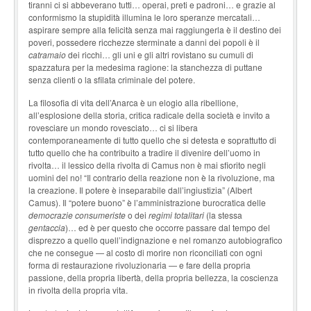
tiranni ci si abbeverano tutti… operai, preti e padroni… e grazie al
conformismo la stupidità illumina le loro speranze mercatali…
aspirare sempre alla felicità senza mai raggiungerla è il destino dei
poveri, possedere ricchezze sterminate a danni dei popoli è il
catramaio
dei ricchi… gli uni e gli altri rovistano su cumuli di
spazzatura per la medesima ragione: la stanchezza di puttane
senza clienti o la sfilata criminale del potere.
La filosofia di vita dell’Anarca è un elogio alla ribellione,
all’esplosione della storia, critica radicale della società e invito a
rovesciare un mondo rovesciato… ci si libera
contemporaneamente di tutto quello che si detesta e soprattutto di
tutto quello che ha contribuito a tradire il divenire dell’uomo in
rivolta… il lessico della rivolta di Camus non è mai sfiorito negli
uomini del no! “Il contrario della reazione non è la rivoluzione, ma
la creazione. Il potere è inseparabile dall’ingiustizia” (Albert
Camus). Il “potere buono” è l’amministrazione burocratica delle
democrazie
consumeriste
o dei
regimi totalitari
(la stessa
gentaccia
)… ed è per questo che occorre passare dal tempo del
disprezzo a quello quell’indignazione e nel romanzo autobiografico
che ne consegue — al costo di morire non riconciliati con ogni
forma di restaurazione rivoluzionaria — e fare della propria
passione, della propria libertà, della propria bellezza, la coscienza
in rivolta della propria vita.