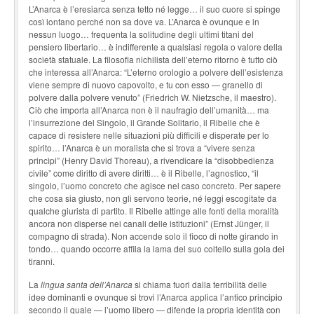
L’Anarca è l’eresiarca senza tetto né legge… il suo cuore si spinge
così lontano perché non sa dove va. L’Anarca è ovunque e in
nessun luogo… frequenta la solitudine degli ultimi titani del
pensiero libertario… è indifferente a qualsiasi regola o valore della
società statuale. La filosofia nichilista dell’eterno ritorno è tutto ciò
che interessa all’Anarca: “L’eterno orologio a polvere dell’esistenza
viene sempre di nuovo capovolto, e tu con esso — granello di
polvere dalla polvere venuto” (Friedrich W. Nietzsche, il maestro).
Ciò che importa all’Anarca non è il naufragio dell’umanità… ma
l’insurrezione del Singolo, il Grande Solitario, il Ribelle che è
capace di resistere nelle situazioni più difficili e disperate per lo
spirito… l’Anarca è un moralista che si trova a “vivere senza
princìpi” (Henry David Thoreau), a rivendicare la “disobbedienza
civile” come diritto di avere diritti… è il Ribelle, l’agnostico, “il
singolo, l’uomo concreto che agisce nel caso concreto. Per sapere
che cosa sia giusto, non gli servono teorie, né leggi escogitate da
qualche giurista di partito. Il Ribelle attinge alle fonti della moralità
ancora non disperse nei canali delle istituzioni” (Ernst Jünger, il
compagno di strada). Non accende solo il fioco di notte girando in
tondo… quando occorre affila la lama del suo coltello sulla gola dei
tiranni.
La
lingua santa dell’Anarca
si chiama fuori dalla terribilità delle
idee dominanti e ovunque si trovi l’Anarca applica l’antico principio
secondo il quale — l’uomo libero — difende la propria identità con