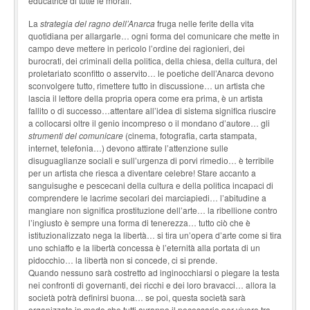
educatrice di tutte le morali.
La
strategia del ragno dell’Anarca
fruga nelle ferite della vita
quotidiana per allargarle… ogni forma del comunicare che mette in
campo deve mettere in pericolo l’ordine dei ragionieri, dei
burocrati, dei criminali della politica, della chiesa, della cultura, del
proletariato sconfitto o asservito… le poetiche dell’Anarca devono
sconvolgere tutto, rimettere tutto in discussione… un artista che
lascia il lettore della propria opera come era prima, è un artista
fallito o di successo…attentare all’idea di sistema significa riuscire
a collocarsi oltre il genio incompreso o il mondano d’autore… gli
strumenti del comunicare
(cinema, fotografia, carta stampata,
internet, telefonia…) devono attirate l’attenzione sulle
disuguaglianze sociali e sull’urgenza di porvi rimedio… è terribile
per un artista che riesca a diventare celebre! Stare accanto a
sanguisughe e pescecani della cultura e della politica incapaci di
comprendere le lacrime secolari dei marciapiedi… l’abitudine a
mangiare non significa prostituzione dell’arte… la ribellione contro
l’ingiusto è sempre una forma di tenerezza… tutto ciò che è
istituzionalizzato nega la libertà… si tira un’opera d’arte come si tira
uno schiaffo e la libertà concessa è l’eternità alla portata di un
pidocchio… la libertà non si concede, ci si prende.
Quando nessuno sarà costretto ad inginocchiarsi o piegare la testa
nei confronti di governanti, dei ricchi e dei loro bravacci… allora la
società potrà definirsi buona… se poi, questa società sarà
organizzata in modo che tutti avranno il necessario per vivere tra