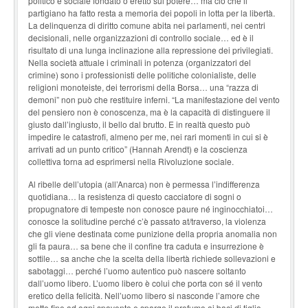
politico e sociale fondato o eretto sul potere… ma ciò che il
partigiano ha fatto resta a memoria dei popoli in lotta per la libertà.
La delinquenza di diritto comune abita nei parlamenti, nei centri
decisionali, nelle organizzazioni di controllo sociale… ed è il
risultato di una lunga inclinazione alla repressione dei privilegiati.
Nella società attuale i criminali in potenza (organizzatori del
crimine) sono i professionisti delle politiche colonialiste, delle
religioni monoteiste, dei terrorismi della Borsa… una “razza di
demoni” non può che restituire inferni. “La manifestazione del vento
del pensiero non è conoscenza, ma è la capacità di distinguere il
giusto dall’ingiusto, il bello dal brutto. E in realtà questo può
impedire le catastrofi, almeno per me, nei rari momenti in cui si è
arrivati ad un punto critico” (Hannah Arendt) e la coscienza
collettiva torna ad esprimersi nella Rivoluzione sociale.
Al ribelle dell’utopia (all’Anarca) non è permessa l’indifferenza
quotidiana… la resistenza di questo cacciatore di sogni o
propugnatore di tempeste non conosce paure né inginocchiatoi…
conosce la solitudine perché c’è passato at/traverso, la violenza
che gli viene destinata come punizione della propria anomalia non
gli fa paura… sa bene che il confine tra caduta e insurrezione è
sottile… sa anche che la scelta della libertà richiede sollevazioni e
sabotaggi… perché l’uomo autentico può nascere soltanto
dall’uomo libero. L’uomo libero è colui che porta con sé il vento
eretico della felicità. Nell’uomo libero si nasconde l’amore che
mette fine ad ogni spavento e sparge il profumo ai baci di tiglio