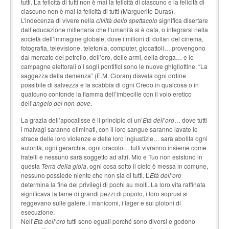
tutti. La felicità di tutti non è mai la felicità di ciascuno e la felicità di
ciascuno non è mai la felicità di tutti (Marguerite Duras).
L’indecenza di vivere nella
civiltà dello spettacolo
significa disertare
dall’educazione millenaria che l’umanità si è data, o integrarsi nella
società dell’immagine globale, dove i milioni di dollari del cinema,
fotografia, televisione, telefonia, computer, giocattoli… provengono
dal mercato del petrolio, dell’oro, delle armi, della droga… e le
campagne elettorali o i sogli pontifici sono le nuove ghigliottine. “La
saggezza della demenza” (E.M. Cioran) disvela ogni ordine
possibile di salvezza e la scabbia di ogni Credo in qualcosa o in
qualcuno confonde la fiamma dell’imbecille con il volo eretico
dell’
angelo del non-dove
.
La grazia dell’apocalisse è il principio di un’
Età dell’oro
… dove tutti
i malvagi saranno eliminati, con il loro sangue saranno lavate le
strade delle loro violenze e delle loro ingiustizie… sarà abolita ogni
autorità, ogni gerarchia, ogni oracolo… tutti vivranno insieme come
fratelli e nessuno sarà soggetto ad altri. Mio e Tuo non esistono in
questa
Terra della gioia
, ogni cosa sotto il cielo è messa in comune,
nessuno possiede niente che non sia di tutti. L’
Età dell’oro
determina la fine dei privilegi di pochi su molti. La loro vita raffinata
significava la fame di grandi pezzi di popolo, i loro soprusi si
reggevano sulle galere, i manicomi, i lager e sui plotoni di
esecuzione.
Nell’
Età dell’oro
tutti sono eguali perché sono diversi e godono