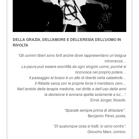
DELLA GRAZIA, DELL’AMORE E DELL’ERESIA DELL’UOMO IN
RIVOLTA
“Gli uomini liberi sono forti anche dove rappresentano un’esigua
minoranza…
La paura può essere sconfitta da ogni singolo uomo, purché si
riconosca nel proprio potere…
Il passaggio al bosco è un atto di libertà nella catastrofe…
Il Ribelle varca con le proprie forze il meridiano zero…
Nell’ambito delle terapie mediche, nel diritto e dell’uso delle armi
la decisione è sovrana spetta solamente a lui…”.
Ernst Jünger, filosofo.
“Sparate sempre prima di strisciare” .
Benjamin Péret, poeta.
“Di qualunque cosa si tratti, io sono contro”.
Groucho Marx, comico.