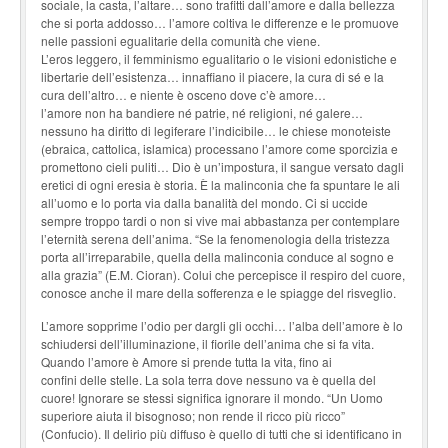
sociale, la casta, l’altare… sono trafitti dall’amore e dalla bellezza
che si porta addosso… l’amore coltiva le differenze e le promuove
nelle passioni egualitarie della comunità che viene.
L’eros leggero, il femminismo egualitario o le visioni edonistiche e
libertarie dell’esistenza… innaffiano il piacere, la cura di sé e la
cura dell’altro… e niente è osceno dove c’è amore…
l’amore non ha bandiere né patrie, né religioni, né galere…
nessuno ha diritto di legiferare l’indicibile… le chiese monoteiste
(ebraica, cattolica, islamica) processano l’amore come sporcizia e
promettono cieli puliti… Dio è un’impostura, il sangue versato dagli
eretici di ogni eresia è storia. È la malinconia che fa spuntare le ali
all’uomo e lo porta via dalla banalità del mondo. Ci si uccide
sempre troppo tardi o non si vive mai abbastanza per contemplare
l’eternità serena dell’anima. “Se la fenomenologia della tristezza
porta all’irreparabile, quella della malinconia conduce al sogno e
alla grazia” (E.M. Cioran). Colui che percepisce il respiro del cuore,
conosce anche il mare della sofferenza e le spiagge del risveglio.
L’amore sopprime l’odio per dargli gli occhi… l’alba dell’amore è lo
schiudersi dell’illuminazione, il fiorile dell’anima che si fa vita.
Quando l’amore è Amore si prende tutta la vita, fino ai
confini delle stelle. La sola terra dove nessuno va è quella del
cuore! Ignorare se stessi significa ignorare il mondo. “Un Uomo
superiore aiuta il bisognoso; non rende il ricco più ricco”
(Confucio). Il delirio più diffuso è quello di tutti che si identificano in