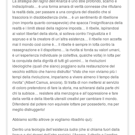
La
strategia del ragno dell’Anarca
è uno stile profondo, scarno e
indisciplinato… è una forma amara di verità connesse che rifiutano
la realtà data, per passare a una congiura del dissidio che si
trascolora in disobbedienza civile… è un sentimento di ribellione
(non importa quanto consapevole) che spacca l’insignificanza della
realtà e i limiti stessi della ragione imposta… il ribelle, ispirandosi
ai valori libertari della storia, si solleva contro l’ingiustizia e il
sopruso e si fa creatore di un’altra esistenza… il ribelle non accetta
mai il mondo così come è… il ribelle è sempre in lotta contro la
rassegnazione e il dispotismo… la rivolta si fonda su valori umani,
è un’esperienza individuale (e collettiva, qualche volta) in lotta per
la conquista della dignità di tutti gli uomini… le rivoluzioni
ideologiche (quali che siano) poggiano sulla restaurazione del
vecchio edificio che hanno distrutto! “Visto che non viviamo più i
tempi della rivoluzione, impariamo a vivere almeno il tempo della
rivolta” (Albert Camus, ancora). Si tratta di non mettersi al servizio
di coloro pretendono di fare la storia, ma schierarsi dalla parte chi
chi la subisce… resistere alla menzogna e all’oppressione e fare
della verità e della libertà utensili creativi per cambiare il mondo.
Difendersi dal potere non equivale lottare per possederlo, ma per
meglio distruggerlo!
Abbiamo scritto altrove (e vogliamo ribadirlo qui):
Dentro una teologia dell’esistenza
ludra
(che si chiama fuori dalla
lingua e dai dogmi dell’otre sociale), l’Anarca, il ribelle o l’eretico