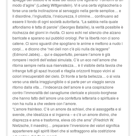
modo d’agire” (Ludwig Wittgenstein). Vi è una certa vigliaccheria o
forse una certa inclinazione al servaggio nella gente semplice… e
il disordine, l’ingiustizia, l’insicurezza, il crimine… continuano ad
essere il fondo di ogni società autoritaria. “La sabbia nella quale
affondiamo è fatta di parole” (Georges Bataille), la verità possibile è
ricchezza dei giorni in rivolta. Ci sono echi nel silenzio che alzano
barricate e sparano sui pubblici orologi. Per la libertà non ci sono
catene. Ci sono sguardi che spogliano le anime e mettono a nudo i
corpi… e dicono che “nei cieli non c’è più nulla da leggere”
(Edmond Jabès)… qui e dappertutto, pensare l’amore è già
rompere i recinti dell’estasi simulata. C’è un eco nell’amore che
ritorna sempre nella sua riservatezza… è il visibile della favola che
infrange tutti gli spazi truccati e ritaglia orizzonti troppo vicini ai
colori irrecuperabili del cielo. Di fronte a tanta bellezza… o si vola
verso una stella irraggiungibile o si parte per un viaggio senza
ritorno dalla vita… l’indecenza dell’amore è una cospirazione
contro l’immoralità del canagliume clericale e piccolo-borghese
che hanno fatto dell’amore una confettura letteraria o spirituale e
non ha nulla a che vedere con l’amore.
“L’amore frainteso. C’è un amore da schiavi, che si assoggetta e si
svende, che idealizza e si inganna – e c’è un amore divino, che
disprezza e ama e trasforma, eleva ciò che ama” (Friedrich W.
Nietzsche, il maestro)… preparare l’inversione dei valori significa
appartenere agli spiriti liberi che si sottraggono alla costrizione