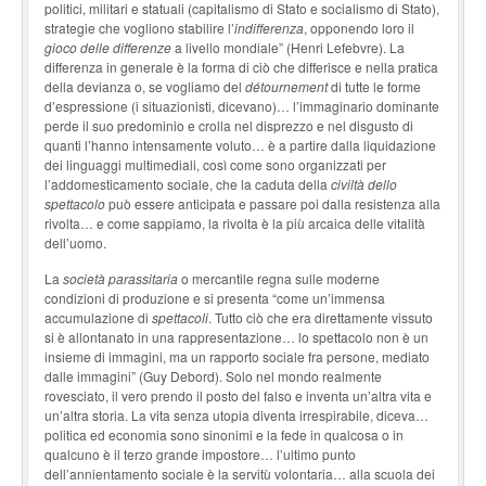
politici, militari e statuali (capitalismo di Stato e socialismo di Stato),
strategie che vogliono stabilire l’
indifferenza
, opponendo loro il
gioco delle differenze
a livello mondiale” (Henri Lefebvre). La
differenza in generale è la forma di ciò che differisce e nella pratica
della devianza o, se vogliamo del
détournement
di tutte le forme
d’espressione (i situazionisti, dicevano)… l’immaginario dominante
perde il suo predominio e crolla nel disprezzo e nel disgusto di
quanti l’hanno intensamente voluto… è a partire dalla liquidazione
dei linguaggi multimediali, così come sono organizzati per
l’addomesticamento sociale, che la caduta della
civiltà dello
spettacolo
può essere anticipata e passare poi dalla resistenza alla
rivolta… e come sappiamo, la rivolta è la più arcaica delle vitalità
dell’uomo.
La
società parassitaria
o mercantile regna sulle moderne
condizioni di produzione e si presenta “come un’immensa
accumulazione di
spettacoli
. Tutto ciò che era direttamente vissuto
si è allontanato in una rappresentazione… lo spettacolo non è un
insieme di immagini, ma un rapporto sociale fra persone, mediato
dalle immagini” (Guy Debord). Solo nel mondo realmente
rovesciato, il vero prendo il posto del falso e inventa un’altra vita e
un’altra storia. La vita senza utopia diventa irrespirabile, diceva…
politica ed economia sono sinonimi e la fede in qualcosa o in
qualcuno è il terzo grande impostore… l’ultimo punto
dell’annientamento sociale è la servitù volontaria… alla scuola dei