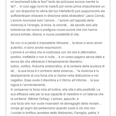
mi leccheresti tutta la fica? tanto da schizzare ancora mentre lo
fai?… In culo oggi no/mi fa male/E poi vorrei prima chiaccherare un
po’ con te/perché ho stima del tuo intelletto/Si può supporre/che sia
sufficiente/per chiavare in direzione della stratosfera” (Jana Cerná).
L’amore riconosce solo l’amore… l’amore (all’opposto della
violenza) è l’energia, la forza, la volontà… dà ascolto solo alle
turbolenze del cuore e prefigura nuove aurore che non hanno
ancora brillato, diceva, e nuove possibilità di vita.
Se non ci si perde è impossibile ritrovarsi… là dove ci sono amori
autentici, vi sono anche resurrezioni.
L’amore è un’etica che si costruisce con ciò che è affermativo,
poetico, ineffabile o non è nulla… è un corpo pagano senza stato e
senza dio che attraverso il temperamento libertario,
ludico, volitivo, finanche aristocratico, si fa corsiere della scultura di
sé… la sua forza è il contrario della violenza… “la violenza è lo
straripamento di una forza che si risolve nella distruzione e nel
negativo. Essa vuole il disordine e il ritorno all’informe… la sua
logica è l’annientamento.
In compenso la forza mira all’ordine, alla vita e alla positività. La
sua efficacia vale per la sua capacità di risiedere in un’istanza che
la contiene” (Michel Onfray). L’amore, appunto, è
una forza che non vuole incensieri né demagoghi della morale…
rompe gli argini del perbenismo quando vuole e ciò che non
l’uccide lo fortifica (avrebbe detto Nietzsche). Famiglia, patria, il