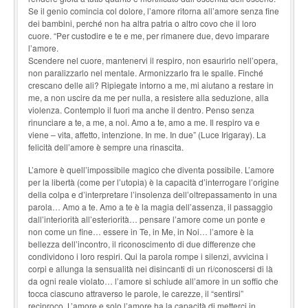
Se il genio comincia col dolore, l’amore ritorna all’amore senza fine
dei bambini, perché non ha altra patria o altro covo che il loro
cuore. “Per custodire e te e me, per rimanere due, devo imparare
l’amore.
Scendere nel cuore, mantenervi il respiro, non esaurirlo nell’opera,
non paralizzarlo nel mentale. Armonizzarlo fra le spalle. Finché
crescano delle ali? Ripiegate intorno a me, mi aiutano a restare in
me, a non uscire da me per nulla, a resistere alla seduzione, alla
violenza. Contemplo il fuori ma anche il dentro. Penso senza
rinunciare a te, a me, a noi. Amo a te, amo a me. Il respiro va e
viene – vita, affetto, intenzione. In me. In due” (Luce Irigaray). La
felicità dell’amore è sempre una rinascita.
L’amore è quell’impossibile magico che diventa possibile. L’amore
per la libertà (come per l’utopia) è la capacità d’interrogare l’origine
della colpa e d’interpretare l’insolenza dell’oltrepassamento in una
parola… Amo a te. Amo a te è la magia dell’assenza, il passaggio
dall’interiorità all’esteriorità… pensare l’amore come un ponte e
non come un fine… essere in Te, in Me, in Noi… l’amore è la
bellezza dell’incontro, il riconoscimento di due differenze che
condividono i loro respiri. Qui la parola rompe i silenzi, avvicina i
corpi e allunga la sensualità nei disincanti di un ri/conoscersi di là
da ogni reale violato… l’amore si schiude all’amore in un soffio che
tocca ciascuno attraverso le parole, le carezze, il “sentirsi”
reciproco. L’amore e solo l’amore ha la capacità di metterci in