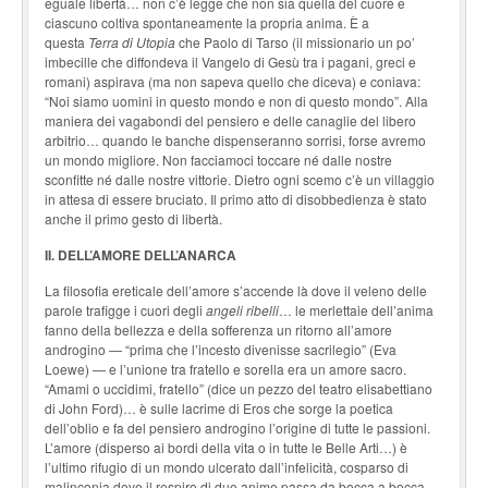
eguale libertà… non c’è legge che non sia quella del cuore e
ciascuno coltiva spontaneamente la propria anima. È a
questa
Terra di Utopia
che Paolo di Tarso (il missionario un po’
imbecille che diffondeva il Vangelo di Gesù tra i pagani, greci e
romani) aspirava (ma non sapeva quello che diceva) e coniava:
“Noi siamo uomini in questo mondo e non di questo mondo”. Alla
maniera dei vagabondi del pensiero e delle canaglie del libero
arbitrio… quando le banche dispenseranno sorrisi, forse avremo
un mondo migliore. Non facciamoci toccare né dalle nostre
sconfitte né dalle nostre vittorie. Dietro ogni scemo c’è un villaggio
in attesa di essere bruciato. Il primo atto di disobbedienza è stato
anche il primo gesto di libertà.
II. DELL’AMORE DELL’ANARCA
La filosofia ereticale dell’amore s’accende là dove il veleno delle
parole trafigge i cuori degli
angeli ribelli
… le merlettaie dell’anima
fanno della bellezza e della sofferenza un ritorno all’amore
androgino — “prima che l’incesto divenisse sacrilegio” (Eva
Loewe) — e l’unione tra fratello e sorella era un amore sacro.
“Amami o uccidimi, fratello” (dice un pezzo del teatro elisabettiano
di John Ford)… è sulle lacrime di Eros che sorge la poetica
dell’oblio e fa del pensiero androgino l’origine di tutte le passioni.
L’amore (disperso ai bordi della vita o in tutte le Belle Arti…) è
l’ultimo rifugio di un mondo ulcerato dall’infelicità, cosparso di
malinconia dove il respiro di due anime passa da bocca a bocca,