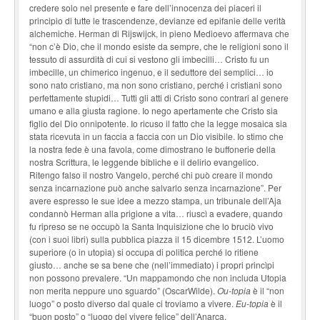
credere solo nel presente e fare dell’innocenza dei piaceri il
principio di tutte le trascendenze, devianze ed epifanie delle verità
alchemiche. Herman di Rijswijck, in pieno Medioevo affermava che
“non c’è Dio, che il mondo esiste da sempre, che le religioni sono il
tessuto di assurdità di cui si vestono gli imbecilli… Cristo fu un
imbecille, un chimerico ingenuo, e il seduttore dei semplici… io
sono nato cristiano, ma non sono cristiano, perché i cristiani sono
perfettamente stupidi… Tutti gli atti di Cristo sono contrari al genere
umano e alla giusta ragione. Io nego apertamente che Cristo sia
figlio del Dio onnipotente. Io ricuso il fatto che la legge mosaica sia
stata ricevuta in un faccia a faccia con un Dio visibile. Io stimo che
la nostra fede è una favola, come dimostrano le buffonerie della
nostra Scrittura, le leggende bibliche e il delirio evangelico.
Ritengo falso il nostro Vangelo, perché chi può creare il mondo
senza incarnazione può anche salvarlo senza incarnazione”. Per
avere espresso le sue idee a mezzo stampa, un tribunale dell’Aja
condannò Herman alla prigione a vita… riuscì a evadere, quando
fu ripreso se ne occupò la Santa Inquisizione che lo bruciò vivo
(con i suoi libri) sulla pubblica piazza il 15 dicembre 1512. L’uomo
superiore (o in utopia) si occupa di politica perché lo ritiene
giusto… anche se sa bene che (nell’immediato) i propri princìpi
non possono prevalere. “Un mappamondo che non includa Utopia
non merita neppure uno sguardo” (OscarWilde).
Ou-topia
è il “non
luogo” o posto diverso dal quale ci troviamo a vivere.
Eu-topia
è il
“buon posto” o “luogo del vivere felice” dell’Anarca.