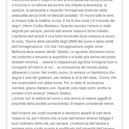
s’incrocia in un’altrove senza fine che ridesta la tenerezza, la
carezza, la sensualità e risuscita l’immaginale profondo della
sessualità senza limiti né steccati accettati. “Si muore tutte le sere,
si rinasce tutte le mattine; è così. E tra le due cose c’è il mondo dei
sogni” (Henri Cartier-Bresson). Quando conosci l’amore si resta
segnati per sempre, perché dall’amore nessuno torna indietro.
L’epifania dell’amore è una follia illuminata dove nessuno è sicuro
di nulla, “tranne della sacralità degli affetti del cuore e della verità
dell’immaginazione. Ciò che l’Immaginazione coglie come
Bellezza deve essere Verità” (Keats). Lo sguardo dionisiaco tocca
nel profondo e smuove la superficie o si butta alla deriva dei propri
desideri amorosi… vedere in trasparenza significa ri/volgersi fuori e
ri/volgersi all’interno di noi… la conoscenza del mondo passa
attraverso il cuore. Nel nostro cuore c’è sempre un bambino/a che
segue il volo dei gabbiani, per vedere al di là del mare. “Cuore: Per
ere incalcolabili non ebbe nome. Poi, in stato di confusione
mentale, gliene diedero uno. Quando vola negli occhi, anche la
polvere d’oro acceca” (Hakuin Ekaku).
L’amore non si addice all’uomo o alla donna di essere oggetti di
proprietà della
società consumerista
, di essere considerati merce.
Nell’inverno dei nostri scontenti si stendono deserti di cieli dove
nessuno va, per il timore che la luce dell’amore diverso trafigga il
buio ordinario della vita, per sempre. L’indecenza dell’amore è
rendere gioia a tutto quanto è mortificato dall’oscenità dell’osceno.