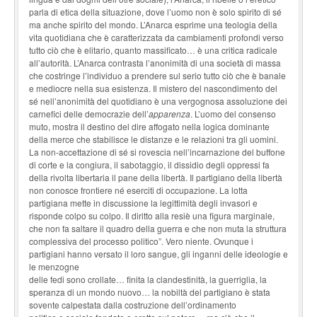
parla di etica della situazione, dove l’uomo non è solo spirito di sé
ma anche spirito del mondo. L’Anarca esprime una teologia della
vita quotidiana che è caratterizzata da cambiamenti profondi verso
tutto ciò che è elitario, quanto massificato… è una critica radicale
all’autorità. L’Anarca contrasta l’anonimità di una società di massa
che costringe l’individuo a prendere sul serio tutto ciò che è banale
e mediocre nella sua esistenza. Il mistero del nascondimento del
sé nell’anonimità del quotidiano è una vergognosa assoluzione dei
carnefici delle democrazie dell’
apparenza
. L’uomo del consenso
muto, mostra il destino del dire affogato nella logica dominante
della merce che stabilisce le distanze e le relazioni tra gli uomini.
La non-accettazione di sé si rovescia nell’incarnazione del buffone
di corte e la congiura, il sabotaggio, il dissidio degli oppressi fa
della rivolta libertaria il pane della libertà. Il partigiano della libertà
non conosce frontiere né eserciti di occupazione. La lotta
partigiana mette in discussione la legittimità degli invasori e
risponde colpo su colpo. Il diritto alla resiè una figura marginale,
che non fa saltare il quadro della guerra e che non muta la struttura
complessiva del processo politico”. Vero niente. Ovunque i
partigiani hanno versato il loro sangue, gli inganni delle ideologie e
le menzogne
delle fedi sono crollate… finita la clandestinità, la guerriglia, la
speranza di un mondo nuovo… la nobiltà del partigiano è stata
sovente calpestata dalla costruzione dell’ordinamento