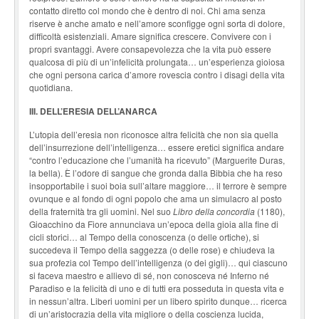
contatto diretto col mondo che è dentro di noi. Chi ama senza
riserve è anche amato e nell’amore sconfigge ogni sorta di dolore,
difficoltà esistenziali. Amare significa crescere. Convivere con i
propri svantaggi. Avere consapevolezza che la vita può essere
qualcosa di più di un’infelicità prolungata… un’esperienza gioiosa
che ogni persona carica d’amore rovescia contro i disagi della vita
quotidiana.
III. DELL’ERESIA DELL’ANARCA
L’utopia dell’eresia non riconosce altra felicità che non sia quella
dell’insurrezione dell’intelligenza… essere eretici significa andare
“contro l’educazione che l’umanità ha ricevuto” (Marguerite Duras,
la bella). È l’odore di sangue che gronda dalla Bibbia che ha reso
insopportabile i suoi boia sull’altare maggiore… il terrore è sempre
ovunque e al fondo di ogni popolo che ama un simulacro al posto
della fraternità tra gli uomini. Nel suo
Libro della concordia
(1180),
Gioacchino da Fiore annunciava un’epoca della gioia alla fine di
cicli storici… al Tempo della conoscenza (o delle ortiche), si
succedeva il Tempo della saggezza (o delle rose) e chiudeva la
sua profezia col Tempo dell’intelligenza (o dei gigli)… qui ciascuno
si faceva maestro e allievo di sé, non conosceva né Inferno né
Paradiso e la felicità di uno e di tutti era posseduta in questa vita e
in nessun’altra. Liberi uomini per un libero spirito dunque… ricerca
di un’aristocrazia della vita migliore o della coscienza lucida,