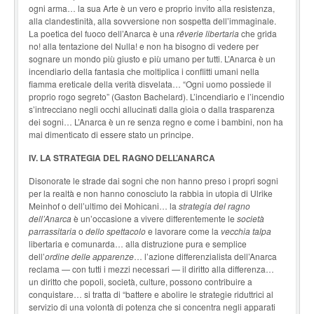
ogni arma… la sua Arte è un vero e proprio invito alla resistenza,
alla clandestinità, alla sovversione non sospetta dell’immaginale.
La poetica del fuoco dell’Anarca è una
rêverie libertaria
che grida
no! alla tentazione del Nulla! e non ha bisogno di vedere per
sognare un mondo più giusto e più umano per tutti. L’Anarca è un
incendiario della fantasia che moltiplica i conflitti umani nella
fiamma ereticale della verità disvelata… “Ogni uomo possiede il
proprio rogo segreto” (Gaston Bachelard). L’incendiario e l’incendio
s’intrecciano negli occhi allucinati dalla gioia o dalla trasparenza
dei sogni… L’Anarca è un re senza regno e come i bambini, non ha
mai dimenticato di essere stato un principe.
IV. LA STRATEGIA DEL RAGNO DELL’ANARCA
Disonorate le strade dai sogni che non hanno preso i propri sogni
per la realtà e non hanno conosciuto la rabbia in utopia di Ulrike
Meinhof o dell’ultimo dei Mohicani… la
strategia del ragno
dell’Anarca
è un’occasione a vivere differentemente le
società
parrassitaria
o
dello spettacolo
e lavorare come la
vecchia talpa
libertaria e comunarda… alla distruzione pura e semplice
dell’
ordine delle apparenze
… l’azione differenzialista dell’Anarca
reclama — con tutti i mezzi necessari — il diritto alla differenza…
un diritto che popoli, società, culture, possono contribuire a
conquistare… si tratta di “battere e abolire le strategie riduttrici al
servizio di una volontà di potenza che si concentra negli apparati