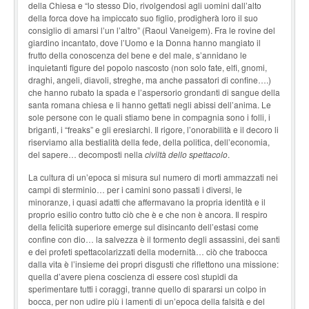
della Chiesa e “lo stesso Dio, rivolgendosi agli uomini dall’alto
della forca dove ha impiccato suo figlio, prodigherà loro il suo
consiglio di amarsi l’un l’altro” (Raoul Vaneigem). Fra le rovine del
giardino incantato, dove l’Uomo e la Donna hanno mangiato il
frutto della conoscenza del bene e del male, s’annidano le
inquietanti figure del popolo nascosto (non solo fate, elfi, gnomi,
draghi, angeli, diavoli, streghe, ma anche passatori di confine….)
che hanno rubato la spada e l’aspersorio grondanti di sangue della
santa romana chiesa e li hanno gettati negli abissi dell’anima. Le
sole persone con le quali stiamo bene in compagnia sono i folli, i
briganti, i “freaks” e gli eresiarchi. Il rigore, l’onorabilità e il decoro li
riserviamo alla bestialità della fede, della politica, dell’economia,
del sapere… decomposti nella
civiltà dello spettacolo
.
La cultura di un’epoca si misura sul numero di morti ammazzati nei
campi di sterminio… per i camini sono passati i diversi, le
minoranze, i quasi adatti che affermavano la propria identità e il
proprio esilio contro tutto ciò che è e che non è ancora. Il respiro
della felicità superiore emerge sul disincanto dell’estasi come
confine con dio… la salvezza è il tormento degli assassini, dei santi
e dei profeti spettacolarizzati della modernità… ciò che trabocca
dalla vita è l’insieme dei propri disgusti che riflettono una missione:
quella d’avere piena coscienza di essere così stupidi da
sperimentare tutti i coraggi, tranne quello di spararsi un colpo in
bocca, per non udire più i lamenti di un’epoca della falsità e del