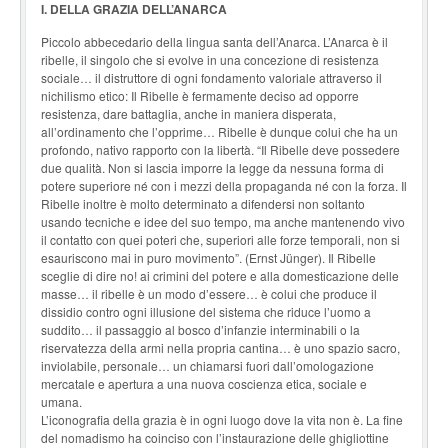
I. DELLA GRAZIA DELL’ANARCA
Piccolo abbecedario della lingua santa dell’Anarca. L’Anarca è il
ribelle, il singolo che si evolve in una concezione di resistenza
sociale… il distruttore di ogni fondamento valoriale attraverso il
nichilismo etico: Il Ribelle è fermamente deciso ad opporre
resistenza, dare battaglia, anche in maniera disperata,
all’ordinamento che l’opprime… Ribelle è dunque colui che ha un
profondo, nativo rapporto con la libertà. “Il Ribelle deve possedere
due qualità. Non si lascia imporre la legge da nessuna forma di
potere superiore né con i mezzi della propaganda né con la forza. Il
Ribelle inoltre è molto determinato a difendersi non soltanto
usando tecniche e idee del suo tempo, ma anche mantenendo vivo
il contatto con quei poteri che, superiori alle forze temporali, non si
esauriscono mai in puro movimento”. (Ernst Jünger). Il Ribelle
sceglie di dire no! ai crimini del potere e alla domesticazione delle
masse… il ribelle è un modo d’essere… è colui che produce il
dissidio contro ogni illusione del sistema che riduce l’uomo a
suddito… il passaggio al bosco d’infanzie interminabili o la
riservatezza della armi nella propria cantina… è uno spazio sacro,
inviolabile, personale… un chiamarsi fuori dall’omologazione
mercatale e apertura a una nuova coscienza etica, sociale e
umana.
L’iconografia della grazia è in ogni luogo dove la vita non è. La fine
del nomadismo ha coinciso con l’instaurazione delle ghigliottine