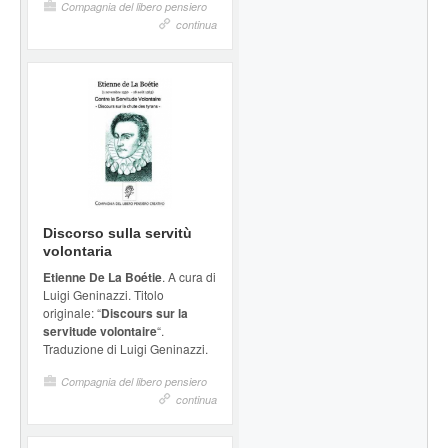
Compagnia del libero pensiero
continua
Discorso sulla servitù
volontaria
Etienne De La Boétie
. A cura di
Luigi Geninazzi. Titolo
originale: “
Discours sur la
servitude volontaire
“.
Traduzione di Luigi Geninazzi.
Compagnia del libero pensiero
continua