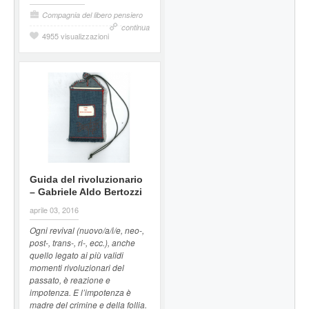
Compagnia del libero pensiero
continua
4955 visualizzazioni
Guida del rivoluzionario
– Gabriele Aldo Bertozzi
aprile 03, 2016
Ogni revival (nuovo/a/i/e, neo-,
post-, trans-, ri-, ecc.), anche
quello legato ai più validi
momenti rivoluzionari del
passato, è reazione e
impotenza. E l’impotenza è
madre del crimine e della follia.