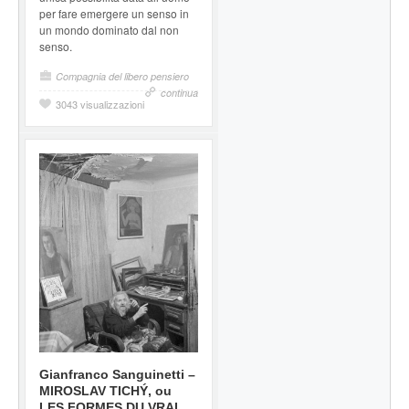
per fare emergere un senso in
un mondo dominato dal non
senso.
Compagnia del libero pensiero
continua
3043 visualizzazioni
Gianfranco Sanguinetti –
MIROSLAV TICHÝ, ou
LES FORMES DU VRAI