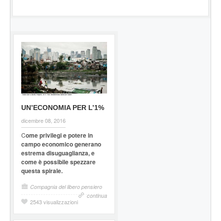
UN’ECONOMIA PER L’1%
dicembre 08, 2016
C
ome privilegi e potere in
campo economico generano
estrema disuguaglianza, e
come è possibile spezzare
questa spirale.
Compagnia del libero pensiero
continua
2543 visualizzazioni